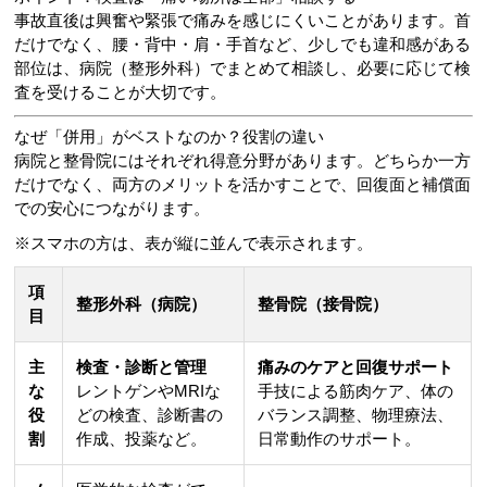
事故直後は興奮や緊張で痛みを感じにくいことがあります。首
だけでなく、腰・背中・肩・手首など、少しでも違和感がある
部位は、病院（整形外科）でまとめて相談し、必要に応じて検
査を受けることが大切です。
なぜ「併用」がベストなのか？役割の違い
病院と整骨院にはそれぞれ得意分野があります。どちらか一方
だけでなく、両方のメリットを活かすことで、回復面と補償面
での安心につながります。
※スマホの方は、表が縦に並んで表示されます。
項
整形外科（病院）
整骨院（接骨院）
目
主
検査・診断と管理
痛みのケアと回復サポート
な
レントゲンやMRIな
手技による筋肉ケア、体の
役
どの検査、診断書の
バランス調整、物理療法、
割
作成、投薬など。
日常動作のサポート。