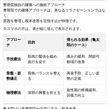
整骨院独自の腰痛への施術アプローチ
整骨院での腰痛アプローチは、単なるリラクゼーションではな
く、
原因を整理し根本改善を目指す点が特徴です。
※スマホの方は、表が縦に並んで表示されます。
アプロー
得られる効果（亀太
目的
チ
郎のケース）
筋肉の緊張を緩め、
痛みの緩和、関節可
手技療法
血行を促す
動域の改善
骨盤・姿
骨格バランスを整え
再発予防、正しい姿
勢矯正
る
勢の定着
急性期の疼痛緩和、
物理療法
深部の興奮を抑える
回復力向上
亀太郎はり灸整骨院が大切にする「根本改善」