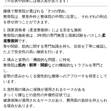
（※症状や効果には個人差があります）
腰痛で整骨院が選ばれる「3つの理由」
整骨院は、整形外科と整体院の中間に位置し、それぞれの利点
を併せ持つことができます。
1. 国家資格者（柔道整復師）による安全な施術
整骨院の施術者は、3年間の専門教育と国家試験をパスした
柔
道整復師
です。
骨や関節、筋肉に関する専門知識を持ち、症状を丁寧に確認し
た上で安全性の高い施術を行います。
2. 痛みと姿勢の「機能的な問題」に特化
整骨院は
筋肉・靭帯・関節
などの機能的なトラブルを専門と
し、
姿勢の歪みからくる慢性的な腰痛へのアプローチを得意として
います。
3. 急性期の痛みに保険が適用されるケースがある
ぎっくり腰などの急性の外傷性症状では、
健康保険が適用されるケースがあり、費用面の負担を抑えられ
る場合があります。