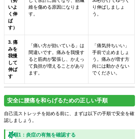
（勢
して余計に固くなり、筋繊
30秒かけてゆっく
いよ
維を傷める原因になりま
り伸ばしましょ
く伸
す。
う。
ば
す）
3. 痛
「痛い方が効いている」は
「痛気持ちいい」
みを
間違いです。痛みを我慢す
手前で止めましょ
我慢
ると筋肉が緊張し、かえっ
う。痛みが増す方
して
て負担が増えることがあり
向には動かさない
伸ば
ます。
でください。
す
安全に腰痛を和らげるための正しい手順
自己流ストレッチを始める前に、まずは以下の手順で安全を確
認しましょう。
手順1：炎症の有無を確認する