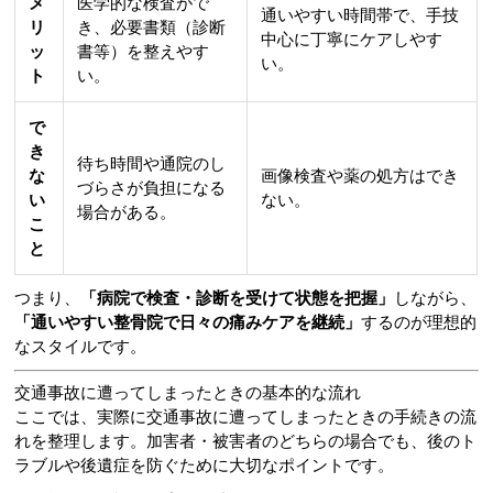
メ
医学的な検査がで
通いやすい時間帯で、手技
リ
き、必要書類（診断
中心に丁寧にケアしやす
ッ
書等）を整えやす
い。
ト
い。
で
き
待ち時間や通院のし
な
画像検査や薬の処方はでき
づらさが負担になる
い
ない。
場合がある。
こ
と
つまり、
「病院で検査・診断を受けて状態を把握」
しながら、
「通いやすい整骨院で日々の痛みケアを継続」
するのが理想的
なスタイルです。
交通事故に遭ってしまったときの基本的な流れ
ここでは、実際に交通事故に遭ってしまったときの手続きの流
れを整理します。加害者・被害者のどちらの場合でも、後のト
ラブルや後遺症を防ぐために大切なポイントです。