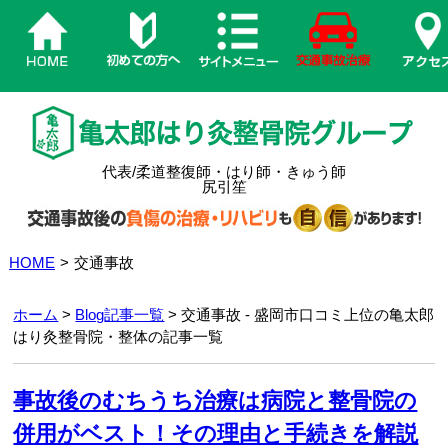
代表/柔道整復師・はり師・きゅう師
尻引笙
HOME
>
交通事故
ホーム
>
Blog記事一覧
> 交通事故 - 盛岡市口コミ上位の亀太郎
はり灸整骨院・整体の記事一覧
事故後のむちうち治療は病院と整骨院の
併用がベスト！その理由と手続きを解説