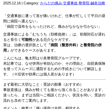
2025.12.16 | Category:
からだの痛み
,
交通事故
,
整骨院
,
鍼灸治療
「交通事故に遭って首が痛いけれど、仕事が忙しくて平日の昼
間に病院へ通えない」
「病院で湿布をもらったけれど、痛みがなかなか引かない」
交通事故による「むちうち（頚椎捻挫）」は、初期対応が遅れ
ると長引く
可能性
がある厄介なケガです。
実は、治療の選択肢として
「病院（整形外科）と整骨院の併
用」
ができるケースがあります。
こんにちは。亀太郎はり灸整骨院グループです。
本記事では、なぜ併用が有効なのか、その理由と、自賠責保険
を使ってスムーズに通院するための手続きについて解説しま
す。（※症状や効果には個人差があります）
まず最初に大切なこと：受診の順番（おすすめ）
事故直後は、痛みが軽くても後から強く出ることがあります。
迷ったら、まずは当院へご相談ください。状況を伺い、受診の
流れも含めてご案内します。
ポイント：検査は「痛い場所は全部」相談する