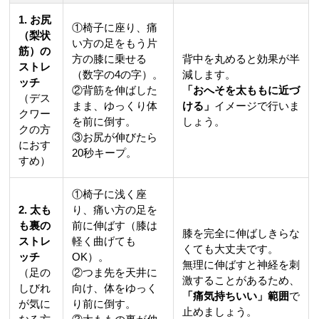
1. お尻
①椅子に座り、痛
（梨状
い方の足をもう片
筋）の
方の膝に乗せる
背中を丸めると効果が半
ストレ
（数字の4の字）。
減します。
ッチ
②背筋を伸ばした
「おへそを太ももに近づ
（デス
まま、ゆっくり体
ける」
イメージで行いま
クワー
を前に倒す。
しょう。
クの方
③お尻が伸びたら
におす
20秒キープ。
すめ）
①椅子に浅く座
2. 太も
り、痛い方の足を
も裏の
前に伸ばす（膝は
膝を完全に伸ばしきらな
ストレ
軽く曲げても
くても大丈夫です。
ッチ
OK）。
無理に伸ばすと神経を刺
（足の
②つま先を天井に
激することがあるため、
しびれ
向け、体をゆっく
「痛気持ちいい」範囲
で
が気に
り前に倒す。
止めましょう。