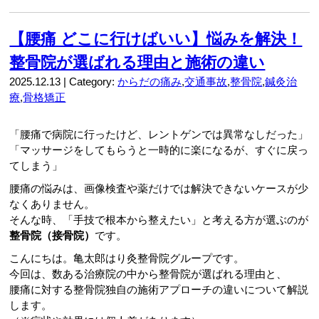
【腰痛 どこに行けばいい】悩みを解決！
整骨院が選ばれる理由と施術の違い
2025.12.13 | Category:
からだの痛み
,
交通事故
,
整骨院
,
鍼灸治
療
,
骨格矯正
「腰痛で病院に行ったけど、レントゲンでは異常なしだった」
「マッサージをしてもらうと一時的に楽になるが、すぐに戻っ
てしまう」
腰痛の悩みは、画像検査や薬だけでは解決できないケースが少
なくありません。
そんな時、「手技で根本から整えたい」と考える方が選ぶのが
整骨院（接骨院）
です。
こんにちは。亀太郎はり灸整骨院グループです。
今回は、数ある治療院の中から整骨院が選ばれる理由と、
腰痛に対する整骨院独自の施術アプローチの違いについて解説
します。