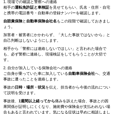
1. 現場での確認と警察への連絡
相手の
運転免許証と車検証
を見せてもらい、氏名・住所・自宅
と携帯の電話番号・自動車の登録ナンバーを確認します。
自賠責保険
と
自動車保険会社名
もこの段階で確認しておきまし
ょう。
加害者・被害者にかかわらず、「大した事故ではないから」と
自己判断はしないようにします。
相手から「警察には連絡しないでほしい」と言われた場合で
も、必ず警察に連絡し、現場検証をしてもらうことが大切で
す。
2. 自分が加入している保険会社への連絡
ご自身が乗っていた車に加入している
自動車保険会社
へ、交通
事故に遭ったことを連絡します。
事故の
日時・場所・状況
を伝え、担当者から今後の流れについ
て説明を受けます。
事故後、
1週間以上経ってから
痛みを訴えた場合、事故との因
果関係が証明しにくくなり、施術費や保険金が支払われない場
合もあると言われています。気になる症状は早めに相談しまし