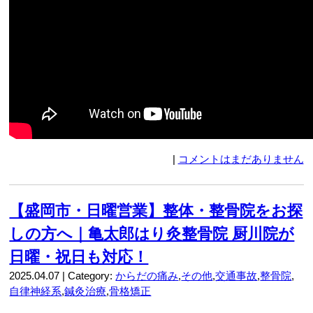
|
コメントはまだありません
【盛岡市・日曜営業】整体・整骨院をお探
しの方へ｜亀太郎はり灸整骨院 厨川院が
日曜・祝日も対応！
2025.04.07 | Category:
からだの痛み
,
その他
,
交通事故
,
整骨院
,
自律神経系
,
鍼灸治療
,
骨格矯正