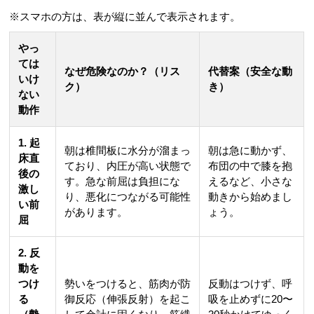
※スマホの方は、表が縦に並んで表示されます。
やっ
ては
なぜ危険なのか？（リス
代替案（安全な動
いけ
ク）
き）
ない
動作
1. 起
朝は椎間板に水分が溜まっ
朝は急に動かず、
床直
ており、内圧が高い状態で
布団の中で膝を抱
後の
す。急な前屈は負担にな
えるなど、小さな
激し
り、悪化につながる可能性
動きから始めまし
い前
があります。
ょう。
屈
2. 反
動を
つけ
勢いをつけると、筋肉が防
反動はつけず、呼
る
御反応（伸張反射）を起こ
吸を止めずに20〜