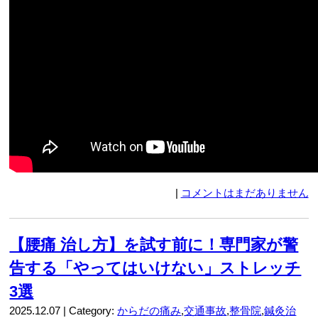
|
コメントはまだありません
【腰痛 治し方】を試す前に！専門家が警
告する「やってはいけない」ストレッチ
3選
2025.12.07 | Category:
からだの痛み
,
交通事故
,
整骨院
,
鍼灸治