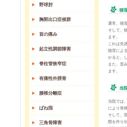
野球肘
猫
胸郭出口症候群
通常、猫
そして、
首の痛み
ます。
これは先
起立性調節障害
猫背によ
かると、
脊柱管狭窄症
また、歪
ます。
有痛性外脛骨
当
腰椎分離症
当院では
ばね指
により骨
そして、
態を作り
三角骨障害