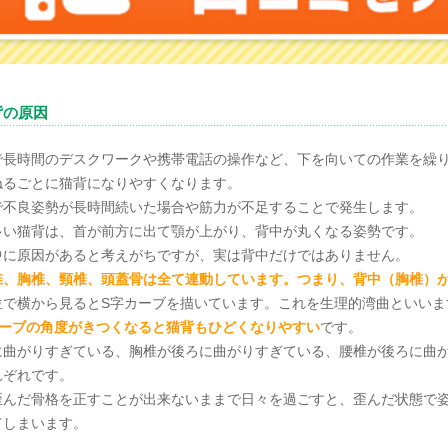
背の原因
で長時間のデスクワークや携帯電話の操作など、下を向いての作業を繰
ねるごとに猫背になりやすくなります。
で不良姿勢が長時間続いた場合や筋力が不足することで発生します。
多い猫背は、首が前方に出て顎が上がり、背中が丸くなる姿勢です。
中に原因があると考えがちですが、実は背中だけではありません。
椎、胸椎、頸椎、頭蓋骨は全て連動しています。つまり、背中（胸椎）
位で横から見るとS字カーブを描いています。これを生理的湾曲といいま
カーブの角度がきつくなると猫背もひどくなりやすい
です。
に曲がりすぎている、胸椎が後ろに曲がりすぎている、腰椎が後ろに曲
れぞれです。
歪んだ骨格を正すことが出来ないままで日々を過ごすと、歪んだ状態で
てしまいます。