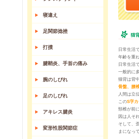
寝違え
足関節捻挫
猫
打撲
日常生活
年齢を重
腱鞘炎、手首の痛み
日常生活
一般的に
猫背は背
腕のしびれ
骨盤、腰
人間は立
足のしびれ
この
S字
頸椎が前
アキレス腱炎
因は人そ
そして、
変形性股関節症
まになっ