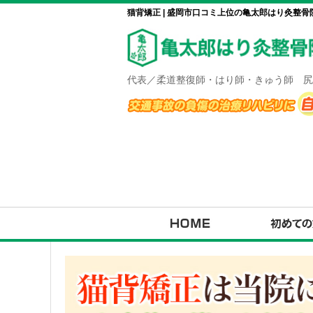
猫背矯正 | 盛岡市口コミ上位の亀太郎はり灸整骨
代表／柔道整復師・はり師・きゅう師 尻