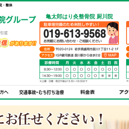
院・整体
亀太郎はり灸整骨院 厨川院
引笙