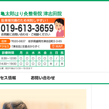
亀太郎はり灸整骨院 津志田院