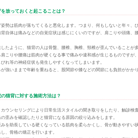
背を放っておくと起こることは？
背姿勢は筋肉が落ちてくると悪化します。つまり、何もしないと年々、
猫背自体は痛みなどの自覚症状は感じにくいのですが、肩こりや頭痛、
述したように、猫背の人は骨盤、腰椎、胸椎、頸椎が歪んでいることが
る肩こりや腰痛は筋肉が硬くなる事で痛みや違和感が生じるものですが
しびれ等の神経症状も発生しやすくなってしまいます。
みが強いままで年齢を重ねると、股関節や膝などの関節にも負担がかか
院の猫背に対する施術方法は？
、カウンセリングにより日常生活スタイルの聞き取りをしたり、触診検
格の歪みを確認したりと猫背になる原因の絞り込みをします。
歪みを助長している硬くなっている筋肉を柔らかくし、骨が動きやすい
出し、骨格の矯正を行います。