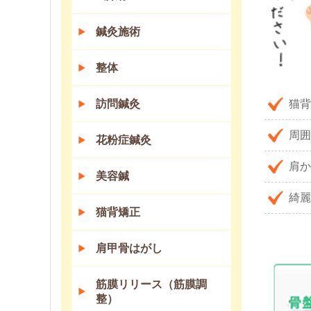
鍼灸施術
整体
猫背
訪問鍼灸
周囲
花粉症鍼灸
肩か
美容鍼
綺麗
猫背矯正
肩甲骨はがし
筋膜リリース（筋膜調
整）