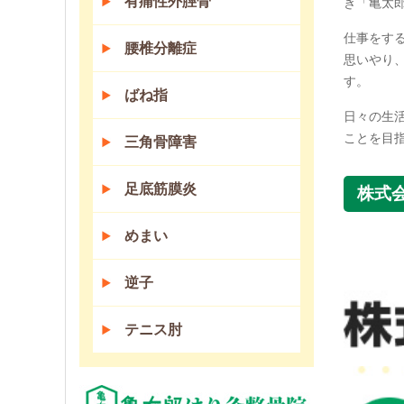
有痛性外脛骨
き「亀太
仕事をす
腰椎分離症
思いやり
す。
ばね指
日々の生
ことを目
三角骨障害
足底筋膜炎
株式会
めまい
逆子
テニス肘