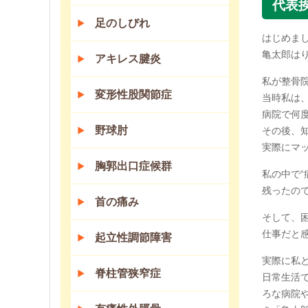
代表
足のしびれ
はじめま
亀太郎は
アキレス腱炎
私が整骨
変形性股関節症
当時私は
病院で何
野球肘
その後、
実際にマ
胸郭出口症候群
私の中で
残ったの
首の痛み
そして、
仕事だと
起立性調節障害
実際に私
脊柱管狭窄症
日常生活
ろな病院