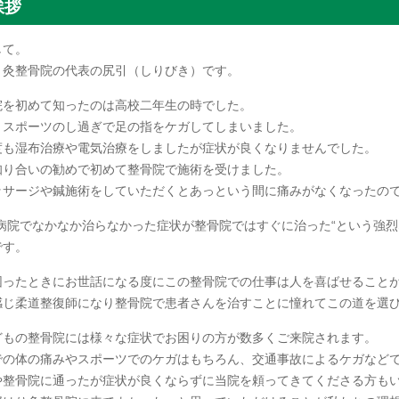
挨拶
して。
り灸整骨院の代表の尻引（しりびき）です。
院を初めて知ったのは高校二年生の時でした。
、スポーツのし過ぎで足の指をケガしてしまいました。
度も湿布治療や電気治療をしましたが症状が良くなりませんでした。
知り合いの勧めで初めて整骨院で施術を受けました。
ッサージや鍼施術をしていただくとあっという間に痛みがなくなったの
“病院でなかなか治らなかった症状が整骨院ではすぐに治った“という強
です。
困ったときにお世話になる度にこの整骨院での仕事は人を喜ばせること
感じ柔道整復師になり整骨院で患者さんを治すことに憧れてこの道を選
どもの整骨院には様々な症状でお困りの方が数多くご来院されます。
での体の痛みやスポーツでのケガはもちろん、交通事故によるケガなど
や整骨院に通ったが症状が良くならずに当院を頼ってきてくださる方も