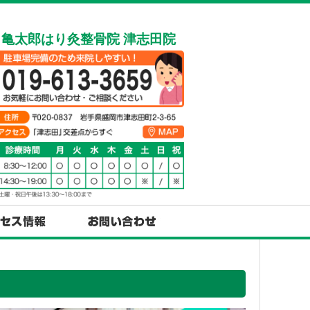
亀太郎はり灸整骨院 津志田院