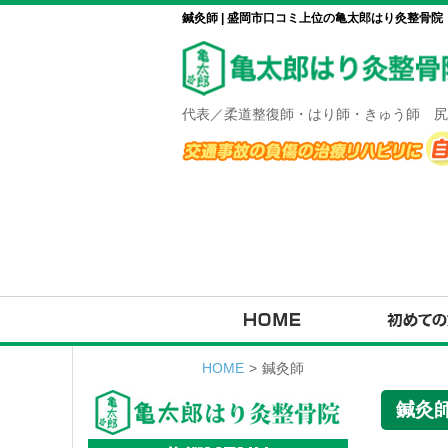
鍼灸師 | 盛岡市口コミ上位の亀太郎はり灸整骨院
代表／柔道整復師・はり師・きゅう師 尻
HOME
>
鍼灸師
鍼灸師