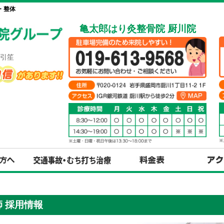
・整体
亀太郎はり灸整骨院 厨川院
引笙
 採用情報