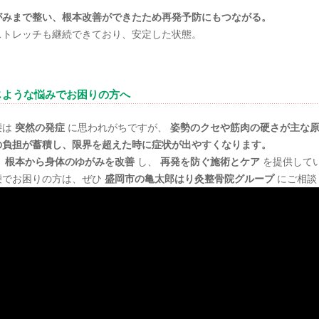
がみまで整い、根本改善ができたため再発予防にもつながる。
ストレッチも継続できており、安定した状態。
じような悩みでお困りの方へ
腰は
突然の発症
に思われがちですが、
姿勢のクセや筋肉の硬さが主な
の負担が蓄積し、限界を超えた時に症状が出やすくなります。
、
根本から身体のゆがみを改善
し、
再発を防ぐ施術とケア
を提供して
腰でお困りの方は、ぜひ
盛岡市の亀太郎はり灸整骨院グループ
にご相談