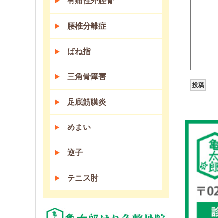
有痛性外脛骨
腰椎分離症
ばね指
三角骨障害
足底筋膜炎
めまい
逆子
テニス肘