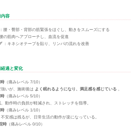
術内容
：腰・臀部・背部の筋緊張をほぐし、動きをスムーズにする
腰の筋肉へアプローチし、血流を促進
グ
：キネシオテープを貼り、リンパの流れを改善
術経過と変化
院時
（痛みレベル 7/10）
だ強いが、施術後は
よく眠れるようになり、満足感を感じている
。
院時
（痛みレベル 5/10）
減。動作時の負担が軽減され、ストレッチを指導。
院時
（痛みレベル 1/10）
。不安感は残るが、日常生活の動作が楽になっている。
院時
（痛みレベル 0/10）