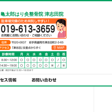
亀太郎はり灸整骨院 津志田院