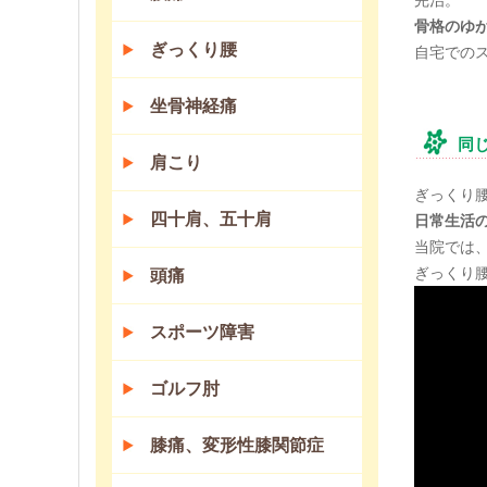
完治。
骨格のゆ
ぎっくり腰
自宅での
坐骨神経痛
同
肩こり
ぎっくり
四十肩、五十肩
日常生活
当院では
ぎっくり
頭痛
スポーツ障害
ゴルフ肘
膝痛、変形性膝関節症