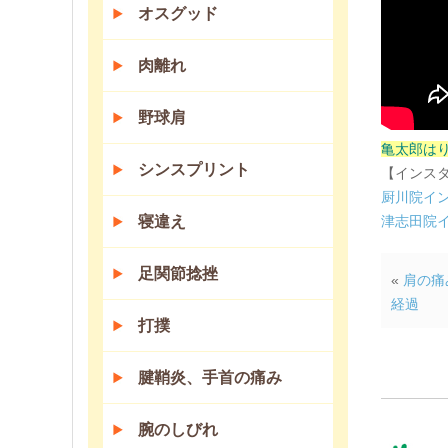
オスグッド
肉離れ
野球肩
亀太郎は
シンスプリント
【インス
厨川院イ
寝違え
津志田院
足関節捻挫
«
肩の痛
経過
打撲
腱鞘炎、手首の痛み
腕のしびれ