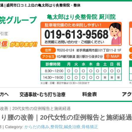
過 | 盛岡市口コミ上位の亀太郎はり灸整骨院・整体
亀太郎はり灸整骨院 厨川院
引笙
改善｜20代女性の症例報告と施術経過
り腰の改善｜20代女性の症例報告と施術経過
3 | Category:
からだの痛み
,
整骨院
,
鍼灸治療
,
骨格矯正