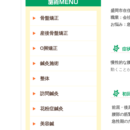
盛岡市在住
職業：会
骨盤矯正
お悩み：
産後骨盤矯正
O脚矯正
症
慢性的な
鍼灸施術
動くこと
整体
訪問鍼灸
初
前屈・後
花粉症鍼灸
腰部の筋
急性期の
美容鍼