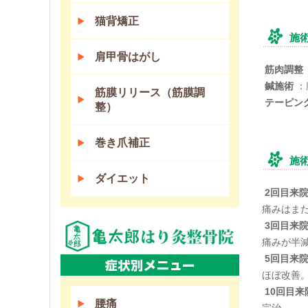
猫背矯正
施
肩甲骨はがし
筋肉調整
鍼施術
：
筋膜リリース（筋膜調
テーピン
整）
巻き爪補正
施
ダイエット
2回目来
痛みはま
3回目来
痛みが半
5回目来
ほぼ改善
10回目来
腰痛