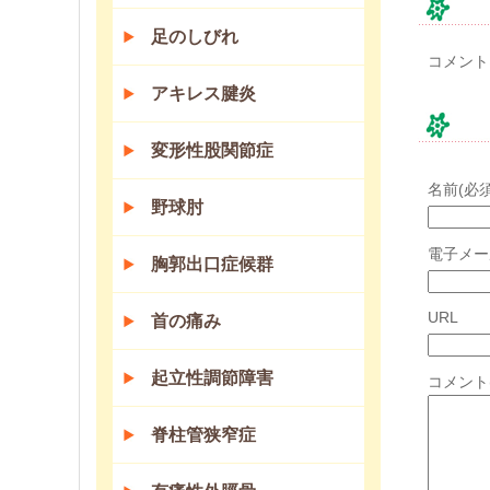
コ
足のしびれ
コメント
アキレス腱炎
コ
変形性股関節症
名前(必須
野球肘
電子メー
胸郭出口症候群
URL
首の痛み
起立性調節障害
コメント
脊柱管狭窄症