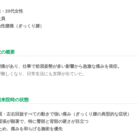
・20代女性
社員
急性腰痛（ぎっくり腰）
状の概要
腰痛があり、仕事で前屈姿勢が多い影響から急激な痛みを発症。
が難しくなり、日常生活にも支障が出ていた。
回来院時の状態
屈・左右回旋すべての動きで強い痛み（ぎっくり腰の典型的な症状）
緊張が顕著で、特に臀部と背部の硬さが目立つ
ため、痛みを和らげる施術を優先