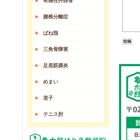
有痛性外脛骨
腰椎分離症
ばね指
三角骨障害
足底筋膜炎
めまい
逆子
テニス肘