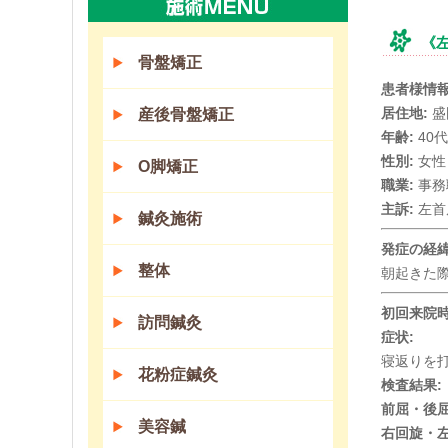
《
骨盤矯正
患者様情
居住地:
盛
産後骨盤矯正
年齢:
40代
性別:
女性
O脚矯正
職業:
事務
主訴:
左首
鍼灸施術
発症の経
整体
朝起きた
初回来院
訪問鍼灸
症状:
寝返りを
花粉症鍼灸
検査結果:
前屈・後屈
美容鍼
右回旋・左