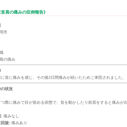
左首肩の痛みの症例報告》
報
岡市
職
肩の痛み
緯
際に首に痛みを感じ、その後2日間痛みが続いたためご来院されました。
時の状況
打つ際に痛みで目が覚める状態で、首を動かしたり前屈をすると痛みが
:
痛みなし
回旋:
痛みあり