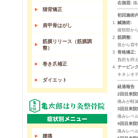
右側屈:
痛
猫背矯正
初回施術
鍼施術:
肩甲骨はがし
後頸部か
筋調整:
筋膜リリース（筋膜調
首から背
整）
骨格矯正:
負担を抑
巻き爪補正
テーピング
キネシオ
ダイエット
経過報告
2回目来院
痛みが軽
3回目来院
痛みレベ
4回目来院
痛みレベ
腰痛