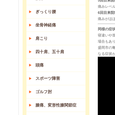
5回目来院
痛みレベ
ぎっくり腰
6回目来院
痛みがほ
坐骨神経痛
同様の症
寝違いや
肩こり
場合もあ
盛岡市の
四十肩、五十肩
なる症状
頭痛
スポーツ障害
ゴルフ肘
膝痛、変形性膝関節症