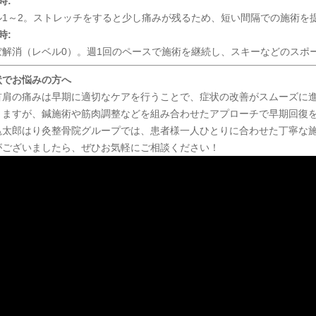
時:
ル1～2。ストレッチをすると少し痛みが残るため、短い間隔での施術を
時:
ぼ解消（レベル0）。週1回のペースで施術を継続し、スキーなどのスポ
状でお悩みの方へ
首肩の痛みは早期に適切なケアを行うことで、症状の改善がスムーズに
りますが、鍼施術や筋肉調整などを組み合わせたアプローチで早期回復
亀太郎はり灸整骨院グループでは、患者様一人ひとりに合わせた丁寧な
がございましたら、ぜひお気軽にご相談ください！