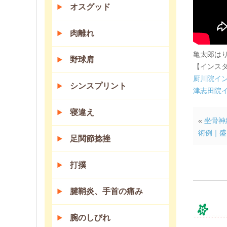
オスグッド
肉離れ
亀太郎は
野球肩
【インス
厨川院イ
シンスプリント
津志田院
寝違え
«
坐骨神
術例｜盛
足関節捻挫
打撲
腱鞘炎、手首の痛み
コ
腕のしびれ