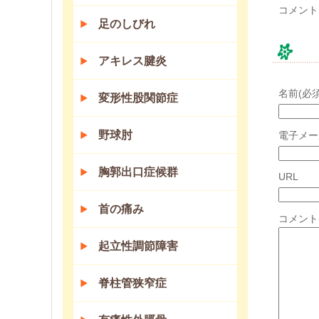
コメント
足のしびれ
コ
アキレス腱炎
名前(必須
変形性股関節症
野球肘
電子メー
胸郭出口症候群
URL
首の痛み
コメント
起立性調節障害
脊柱管狭窄症