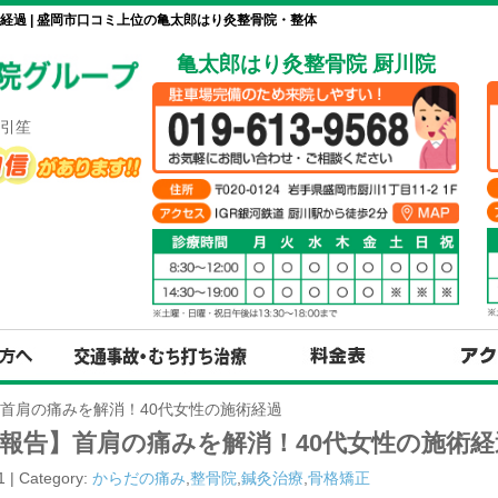
経過 | 盛岡市口コミ上位の亀太郎はり灸整骨院・整体
亀太郎はり灸整骨院 厨川院
引笙
首肩の痛みを解消！40代女性の施術経過
報告】首肩の痛みを解消！40代女性の施術経
1 | Category:
からだの痛み
,
整骨院
,
鍼灸治療
,
骨格矯正