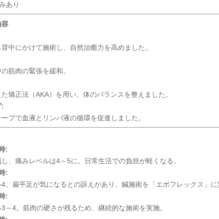
みあり
内容
ら背中にかけて施術し、自然治癒力を高めました。
中の筋肉の緊張を緩和。
えた矯正法（AKA）を用い、体のバランスを整えました。
:
テープで血液とリンパ液の循環を促進しました。
時:
減し、痛みレベルは4～5に。日常生活での負担が軽くなる。
時:
ル4。扁平足が気になるとの訴えがあり、鍼施術を「エボフレックス」に
時:
ル3～4。筋肉の硬さが残るため、継続的な施術を実施。