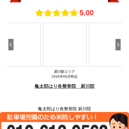
亀太郎はり灸整骨院 厨川院