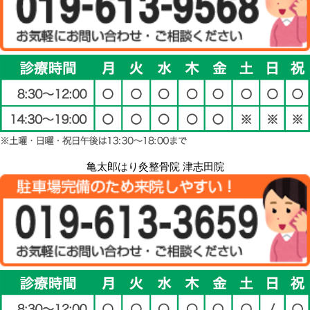
亀太郎はり灸整骨院 津志田院