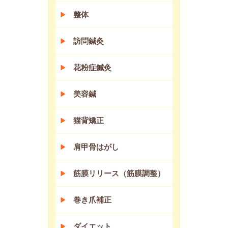
整体
訪問鍼灸
花粉症鍼灸
美容鍼
猫背矯正
肩甲骨はがし
筋膜リリース（筋膜調整）
巻き爪補正
ダイエット