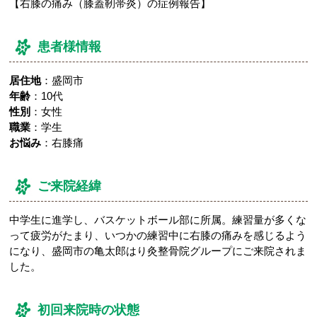
【右膝の痛み（膝蓋靭帯炎）の症例報告】
患者様情報
居住地
：盛岡市
年齢
：10代
性別
：女性
職業
：学生
お悩み
：右膝痛
ご来院経緯
中学生に進学し、バスケットボール部に所属。練習量が多くな
って疲労がたまり、いつかの練習中に右膝の痛みを感じるよう
になり、盛岡市の亀太郎はり灸整骨院グループにご来院されま
した。
初回来院時の状態