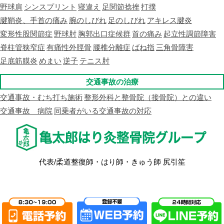
野球肩
シンスプリント
寝違え
足関節捻挫
打撲
腱鞘炎、手首の痛み
腕のしびれ
足のしびれ
アキレス腱炎
変形性股関節症
野球肘
胸郭出口症候群
首の痛み
起立性調節障害
脊柱管狭窄症
有痛性外脛骨
腰椎分離症
ばね指
三角骨障害
足底筋膜炎
めまい
逆子
テニス肘
交通事故の治療
交通事故・むち打ち施術
整形外科と整骨院（接骨院）との違い
交通事故 病院
同乗者がいる交通事故の対応
代表/柔道整復師・はり師・きゅう師 尻引笙
Copyright © 亀太郎はり灸整骨院 all rights reserved.