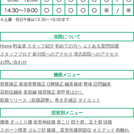
当院について
Home
料金表
スタッフ紹介
初めての方へ
よくある質問50選
スタッフブログ
厨川院へのアクセス
津志田院へのアクセス
お問い合わせ
施術メニュー
骨盤矯正
産後骨盤矯正
O脚矯正
鍼灸施術
整体
訪問鍼灸
花粉症鍼灸
美容鍼
猫背矯正
肩甲骨はがし
筋膜リリース（筋膜調整）
巻き爪補正
ダイエット
症状別メニュー
腰痛
ぎっくり腰
坐骨神経痛
肩こり
四十肩、五十肩
頭痛
スポーツ障害
ゴルフ肘
膝痛、変形性膝関節症
オスグッド
肉離れ