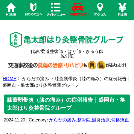
代表/柔道整復師・はり師・きゅう師
尻引笙
HOME
>
からだの痛み
>
膝蓋靭帯炎（膝の痛み）の症例報告｜
盛岡市・亀太郎はり灸整骨院グループ
膝蓋靭帯炎（膝の痛み）の症例報告｜盛岡市・亀
太郎はり灸整骨院グループ
2024.11.20 | Category:
からだの痛み
,
整骨院
,
鍼灸治療
,
骨格矯正