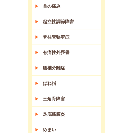
首の痛み
起立性調節障害
脊柱管狭窄症
有痛性外脛骨
腰椎分離症
ばね指
三角骨障害
足底筋膜炎
めまい