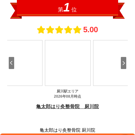
亀太郎はり灸整骨院 厨川院