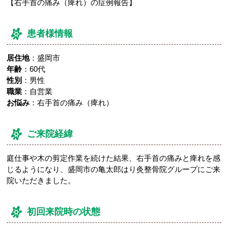
【右手首の痛み（痺れ）の症例報告】
患者様情報
居住地
：盛岡市
年齢
：60代
性別
：男性
職業
：自営業
お悩み
：右手首の痛み（痺れ）
ご来院経緯
庭仕事や木の剪定作業を続けた結果、右手首の痛みと痺れを感
じるようになり、盛岡市の亀太郎はり灸整骨院グループにご来
院いただきました。
初回来院時の状態