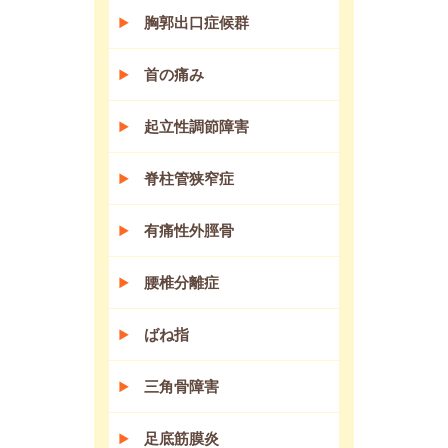
胸郭出口症候群
首の痛み
起立性調節障害
脊柱管狭窄症
有痛性外脛骨
腰椎分離症
ばね指
三角骨障害
足底筋膜炎