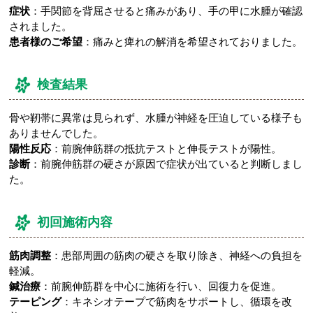
症状
：手関節を背屈させると痛みがあり、手の甲に水腫が確認
されました。
患者様のご希望
：痛みと痺れの解消を希望されておりました。
検査結果
骨や靭帯に異常は見られず、水腫が神経を圧迫している様子も
ありませんでした。
陽性反応
：前腕伸筋群の抵抗テストと伸長テストが陽性。
診断
：前腕伸筋群の硬さが原因で症状が出ていると判断しまし
た。
初回施術内容
筋肉調整
：患部周囲の筋肉の硬さを取り除き、神経への負担を
軽減。
鍼治療
：前腕伸筋群を中心に施術を行い、回復力を促進。
テーピング
：キネシオテープで筋肉をサポートし、循環を改