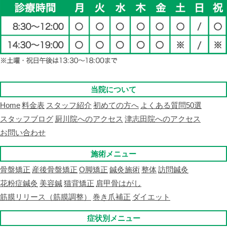
当院について
Home
料金表
スタッフ紹介
初めての方へ
よくある質問50選
スタッフブログ
厨川院へのアクセス
津志田院へのアクセス
お問い合わせ
施術メニュー
骨盤矯正
産後骨盤矯正
O脚矯正
鍼灸施術
整体
訪問鍼灸
花粉症鍼灸
美容鍼
猫背矯正
肩甲骨はがし
筋膜リリース（筋膜調整）
巻き爪補正
ダイエット
症状別メニュー