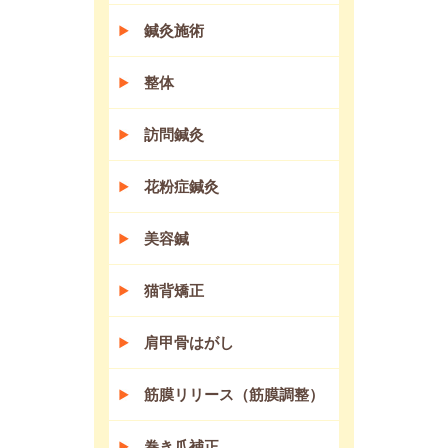
鍼灸施術
整体
訪問鍼灸
花粉症鍼灸
美容鍼
猫背矯正
肩甲骨はがし
筋膜リリース（筋膜調整）
巻き爪補正