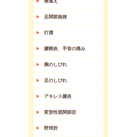
寝違え
足関節捻挫
打撲
腱鞘炎、手首の痛み
腕のしびれ
足のしびれ
アキレス腱炎
変形性股関節症
野球肘