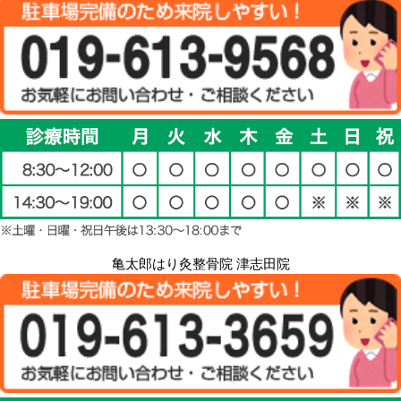
亀太郎はり灸整骨院 津志田院