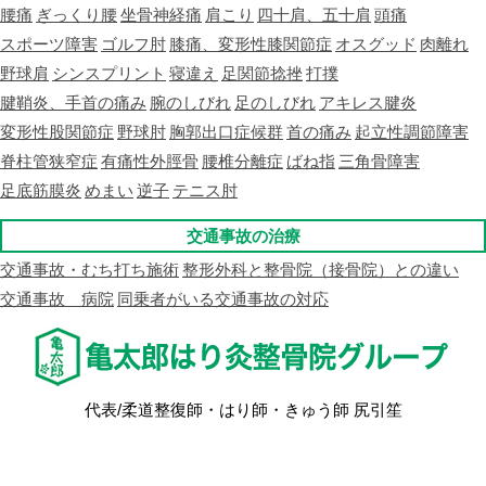
腰痛
ぎっくり腰
坐骨神経痛
肩こり
四十肩、五十肩
頭痛
スポーツ障害
ゴルフ肘
膝痛、変形性膝関節症
オスグッド
肉離れ
野球肩
シンスプリント
寝違え
足関節捻挫
打撲
腱鞘炎、手首の痛み
腕のしびれ
足のしびれ
アキレス腱炎
変形性股関節症
野球肘
胸郭出口症候群
首の痛み
起立性調節障害
脊柱管狭窄症
有痛性外脛骨
腰椎分離症
ばね指
三角骨障害
足底筋膜炎
めまい
逆子
テニス肘
交通事故の治療
交通事故・むち打ち施術
整形外科と整骨院（接骨院）との違い
交通事故 病院
同乗者がいる交通事故の対応
代表/柔道整復師・はり師・きゅう師 尻引笙