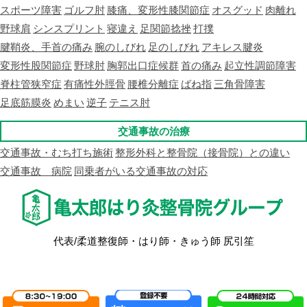
スポーツ障害
ゴルフ肘
膝痛、変形性膝関節症
オスグッド
肉離れ
野球肩
シンスプリント
寝違え
足関節捻挫
打撲
腱鞘炎、手首の痛み
腕のしびれ
足のしびれ
アキレス腱炎
変形性股関節症
野球肘
胸郭出口症候群
首の痛み
起立性調節障害
脊柱管狭窄症
有痛性外脛骨
腰椎分離症
ばね指
三角骨障害
足底筋膜炎
めまい
逆子
テニス肘
交通事故の治療
交通事故・むち打ち施術
整形外科と整骨院（接骨院）との違い
交通事故 病院
同乗者がいる交通事故の対応
代表/柔道整復師・はり師・きゅう師 尻引笙