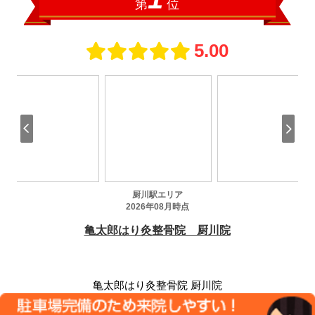
亀太郎はり灸整骨院 厨川院