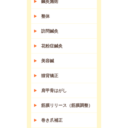
鍼灸施術
整体
訪問鍼灸
花粉症鍼灸
美容鍼
猫背矯正
肩甲骨はがし
筋膜リリース（筋膜調整）
巻き爪補正