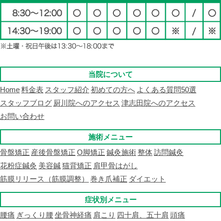
当院について
Home
料金表
スタッフ紹介
初めての方へ
よくある質問50選
スタッフブログ
厨川院へのアクセス
津志田院へのアクセス
お問い合わせ
施術メニュー
骨盤矯正
産後骨盤矯正
O脚矯正
鍼灸施術
整体
訪問鍼灸
花粉症鍼灸
美容鍼
猫背矯正
肩甲骨はがし
筋膜リリース（筋膜調整）
巻き爪補正
ダイエット
症状別メニュー
腰痛
ぎっくり腰
坐骨神経痛
肩こり
四十肩、五十肩
頭痛