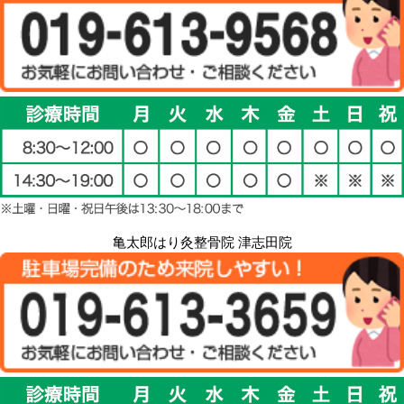
亀太郎はり灸整骨院 津志田院