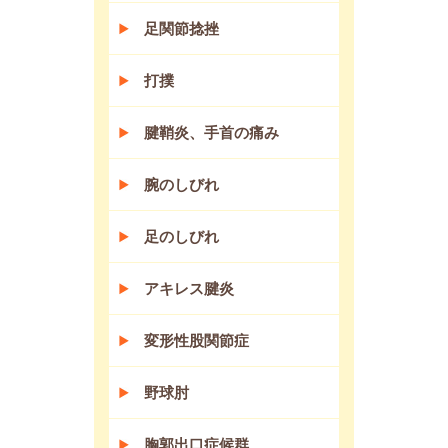
足関節捻挫
打撲
腱鞘炎、手首の痛み
腕のしびれ
足のしびれ
アキレス腱炎
変形性股関節症
野球肘
胸郭出口症候群