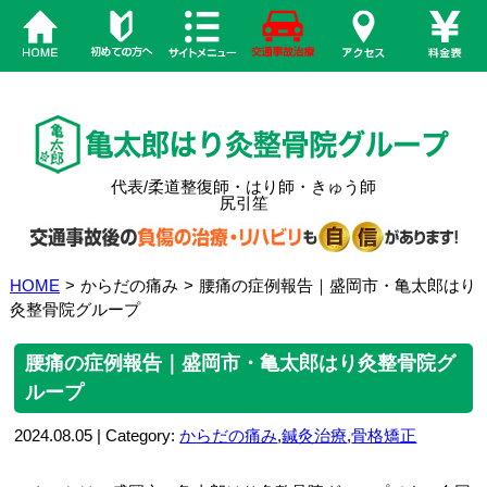
代表/柔道整復師・はり師・きゅう師
尻引笙
HOME
>
からだの痛み
>
腰痛の症例報告｜盛岡市・亀太郎はり
灸整骨院グループ
腰痛の症例報告｜盛岡市・亀太郎はり灸整骨院グ
ループ
2024.08.05 | Category:
からだの痛み
,
鍼灸治療
,
骨格矯正