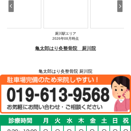
亀太郎はり灸整骨院 厨川院