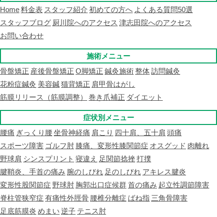
Home
料金表
スタッフ紹介
初めての方へ
よくある質問50選
スタッフブログ
厨川院へのアクセス
津志田院へのアクセス
お問い合わせ
施術メニュー
骨盤矯正
産後骨盤矯正
O脚矯正
鍼灸施術
整体
訪問鍼灸
花粉症鍼灸
美容鍼
猫背矯正
肩甲骨はがし
筋膜リリース（筋膜調整）
巻き爪補正
ダイエット
症状別メニュー
腰痛
ぎっくり腰
坐骨神経痛
肩こり
四十肩、五十肩
頭痛
スポーツ障害
ゴルフ肘
膝痛、変形性膝関節症
オスグッド
肉離れ
野球肩
シンスプリント
寝違え
足関節捻挫
打撲
腱鞘炎、手首の痛み
腕のしびれ
足のしびれ
アキレス腱炎
変形性股関節症
野球肘
胸郭出口症候群
首の痛み
起立性調節障害
脊柱管狭窄症
有痛性外脛骨
腰椎分離症
ばね指
三角骨障害
足底筋膜炎
めまい
逆子
テニス肘