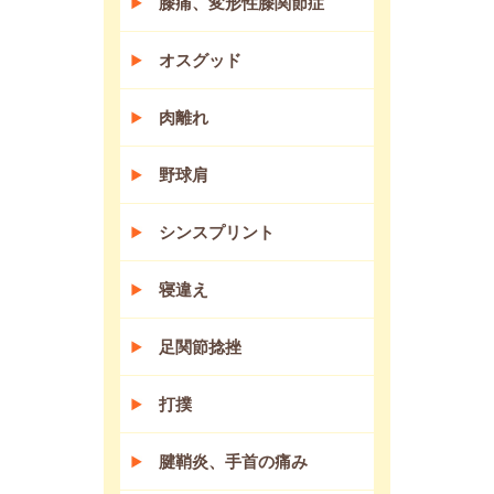
膝痛、変形性膝関節症
オスグッド
肉離れ
野球肩
シンスプリント
寝違え
足関節捻挫
打撲
腱鞘炎、手首の痛み