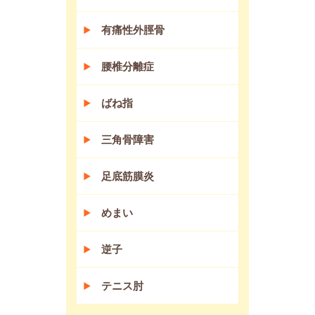
有痛性外脛骨
腰椎分離症
ばね指
三角骨障害
足底筋膜炎
めまい
逆子
テニス肘