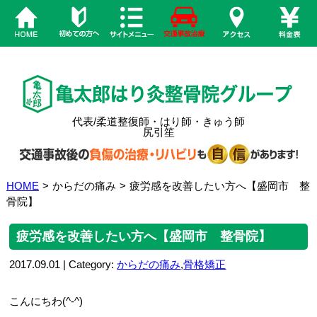
代表/柔道整復師・はり師・きゅう師
尻引笙
HOME
>
からだの痛み
>
疲労感を改善したい方へ【盛岡市 整
骨院】
疲労感を改善したい方へ【盛岡市 整骨院】
2017.09.01 | Category:
からだの痛み
,
骨格矯正
こんにちわ(^-^)