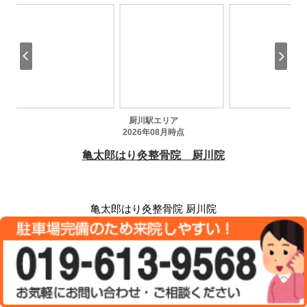
亀太郎はり灸整骨院 厨川院