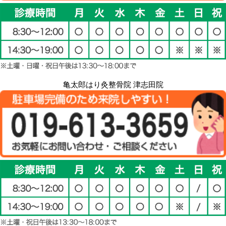
亀太郎はり灸整骨院 津志田院