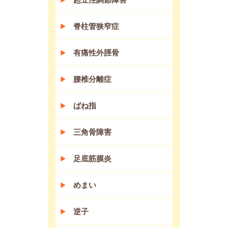
脊柱管狭窄症
有痛性外脛骨
腰椎分離症
ばね指
三角骨障害
足底筋膜炎
めまい
逆子