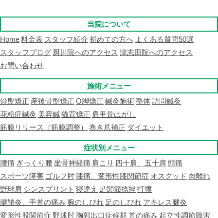
当院について
Home
料金表
スタッフ紹介
初めての方へ
よくある質問50選
スタッフブログ
厨川院へのアクセス
津志田院へのアクセス
お問い合わせ
施術メニュー
骨盤矯正
産後骨盤矯正
O脚矯正
鍼灸施術
整体
訪問鍼灸
花粉症鍼灸
美容鍼
猫背矯正
肩甲骨はがし
筋膜リリース（筋膜調整）
巻き爪補正
ダイエット
症状別メニュー
腰痛
ぎっくり腰
坐骨神経痛
肩こり
四十肩、五十肩
頭痛
スポーツ障害
ゴルフ肘
膝痛、変形性膝関節症
オスグッド
肉離れ
野球肩
シンスプリント
寝違え
足関節捻挫
打撲
腱鞘炎、手首の痛み
腕のしびれ
足のしびれ
アキレス腱炎
変形性股関節症
野球肘
胸郭出口症候群
首の痛み
起立性調節障害