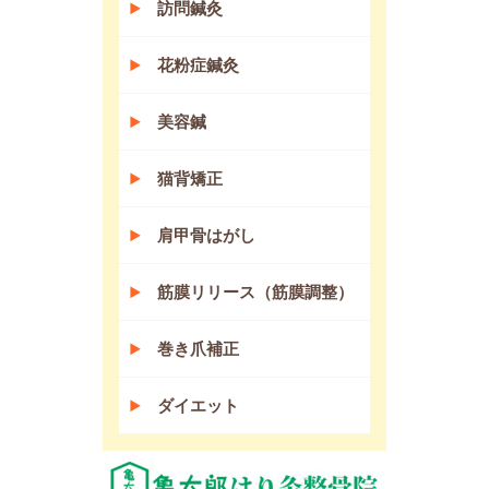
訪問鍼灸
花粉症鍼灸
美容鍼
猫背矯正
肩甲骨はがし
筋膜リリース（筋膜調整）
巻き爪補正
ダイエット