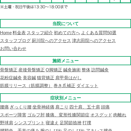
当院について
Home
料金表
スタッフ紹介
初めての方へ
よくある質問50選
スタッフブログ
厨川院へのアクセス
津志田院へのアクセス
お問い合わせ
施術メニュー
骨盤矯正
産後骨盤矯正
O脚矯正
鍼灸施術
整体
訪問鍼灸
花粉症鍼灸
美容鍼
猫背矯正
肩甲骨はがし
筋膜リリース（筋膜調整）
巻き爪補正
ダイエット
症状別メニュー
腰痛
ぎっくり腰
坐骨神経痛
肩こり
四十肩、五十肩
頭痛
スポーツ障害
ゴルフ肘
膝痛、変形性膝関節症
オスグッド
肉離れ
野球肩
シンスプリント
寝違え
足関節捻挫
打撲
腱鞘炎、手首の痛み
腕のしびれ
足のしびれ
アキレス腱炎