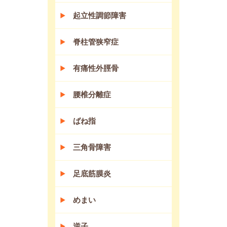
起立性調節障害
脊柱管狭窄症
有痛性外脛骨
腰椎分離症
ばね指
三角骨障害
足底筋膜炎
めまい
逆子