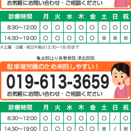
亀太郎はり灸整骨院 津志田院