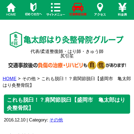
代表/柔道整復師・はり師・きゅう師
尻引笙
HOME
>
その他
>
これも脱臼！？肩関節脱臼【盛岡市 亀太郎
はり灸整骨院】
これも脱臼！？肩関節脱臼【盛岡市 亀太郎はり
灸整骨院】
2016.12.10 | Category:
その他