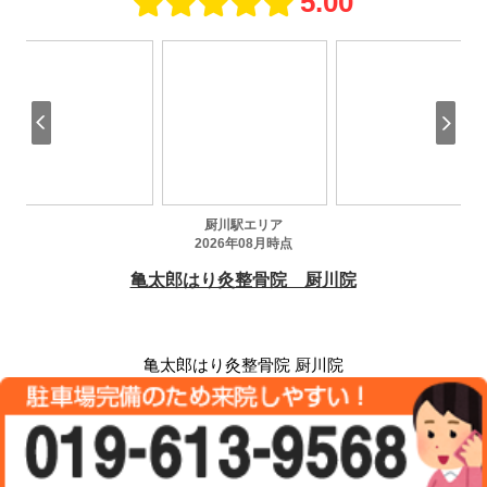
亀太郎はり灸整骨院 厨川院