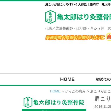
肩こりが起こりやすい６大部位【盛岡市 亀太郎は
代表／柔道整復師・はり師・きゅう師 尻
HOME
>
からだの痛み
>
肩こりが起こ
肩こ
2016.11.2