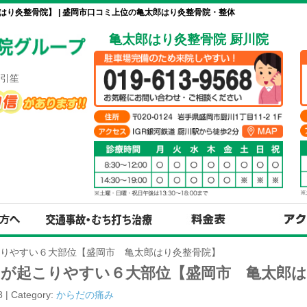
り灸整骨院】 | 盛岡市口コミ上位の亀太郎はり灸整骨院・整体
亀太郎はり灸整骨院 厨川院
引笙
りやすい６大部位【盛岡市 亀太郎はり灸整骨院】
りが起こりやすい６大部位【盛岡市 亀太郎は
8 | Category:
からだの痛み