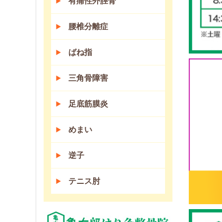
有痛性外脛骨
腰椎分離症
ばね指
三角骨障害
足底筋膜炎
めまい
逆子
テニス肘