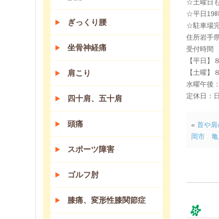
☆土曜日
☆平日19
ぎっくり腰
☆駐車場
住所岩手県
坐骨神経痛
受付時間
【平日】
【土曜】
肩こり
水曜午後
定休日：
四十肩、五十肩
頭痛
«
首や肩
岡市 亀
スポーツ障害
ゴルフ肘
膝痛、変形性膝関節症
コ