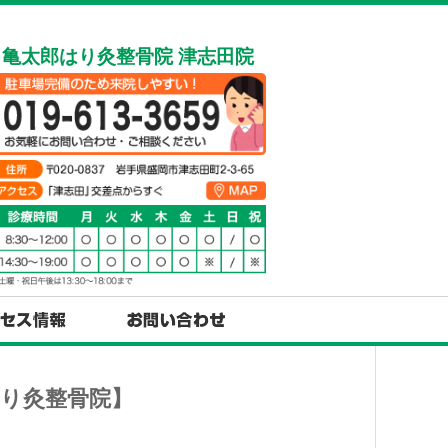
亀太郎はり灸整骨院 津志田院
り灸整骨院】