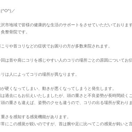
^O^)／
滝沢市地域で皆様の健康的な生活のサポートをさせていただいておりま
り灸整骨院です。
肩こりや首コリなどの症状でお困りの方が多数来院されます。
今回は首や肩にコリを感じやすい人のコリの場所ごとの原因についてお
コリは人によってコリの場所が異なります。
肉が硬くなってしまい、動きが悪くなってしまうと発生します。
因は過去にもお伝えいたしましたが、頭の重さと不良姿勢が長時間続く
て頭の重さも違えば、姿勢のクセも違うので、コリの出る場所が変わり
、重さを感知する感覚機能があります。
非常にこの感覚が鋭いのですが、首は腕や足に比べてこの感覚が鈍いと