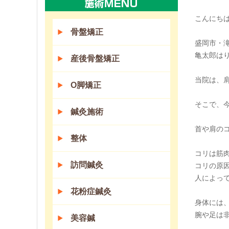
こんにちは(
骨盤矯正
盛岡市・
亀太郎は
産後骨盤矯正
当院は、
O脚矯正
そこで、
鍼灸施術
首や肩の
整体
コリは筋
訪問鍼灸
コリの原
人によっ
花粉症鍼灸
身体には
腕や足は
美容鍼