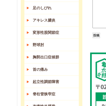
足のしびれ
アキレス腱炎
変形性股関節症
野球肘
胸郭出口症候群
首の痛み
起立性調節障害
脊柱管狭窄症