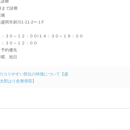
も診療
時まで診療
完備
盛岡市厨川1-11-2ー１F
８：３０～１２：００/１４：３０～１９：００
８：３０～１２：００
：予約優先
日曜、祝日
のコリやすい部位の特徴について【盛
太郎はり灸整骨院】
メント & トラックバック