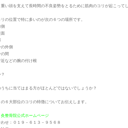
、重い頭を支えて長時間の不良姿勢をとるために筋肉のコリが起こって
コリの位置で特に多いのが次の６つの場所です。
前側
後面
部
骨の外側
骨の間
付近などの腕の付け根
か？
のうちに当てはまる方がほとんどではないでしょうか？
この６大部位のコリの特徴についてお伝えします。
り灸整骨院公式ホームページ
合わせ：０１９－６１３－９５６８