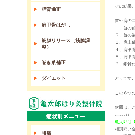
その結果
猫背矯正
首や肩の
肩甲骨はがし
１、首の
２、首の
筋膜リリース（筋膜調
３、肩上
整）
４、肩甲
５、肩甲
巻き爪補正
６、鎖骨
ダイエット
どうです
この６つ
次回は、
↓↓↓↓↓↓↓
亀太郎は
相談問い
腰痛