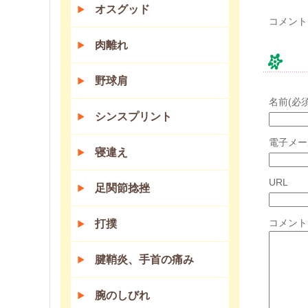
オスグッド
コメント
肉離れ
コ
野球肩
名前(必須
シンスプリント
電子メー
寝違え
URL
足関節捻挫
コメント
打撲
腱鞘炎、手首の痛み
腕のしびれ