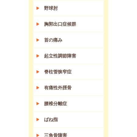
野球肘
胸郭出口症候群
首の痛み
起立性調節障害
脊柱管狭窄症
有痛性外脛骨
腰椎分離症
ばね指
三角骨障害