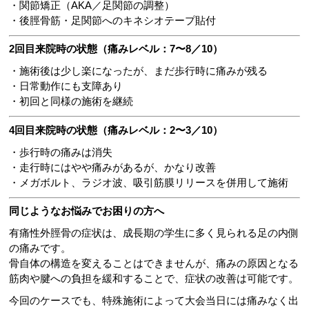
・関節矯正（AKA／足関節の調整）
・後脛骨筋・足関節へのキネシオテープ貼付
2回目来院時の状態（痛みレベル：7〜8／10）
・施術後は少し楽になったが、まだ歩行時に痛みが残る
・日常動作にも支障あり
・初回と同様の施術を継続
4回目来院時の状態（痛みレベル：2〜3／10）
・歩行時の痛みは消失
・走行時にはやや痛みがあるが、かなり改善
・メガボルト、ラジオ波、吸引筋膜リリースを併用して施術
同じようなお悩みでお困りの方へ
有痛性外脛骨の症状は、成長期の学生に多く見られる足の内側
の痛みです。
骨自体の構造を変えることはできませんが、痛みの原因となる
筋肉や腱への負担を緩和することで、症状の改善は可能です。
今回のケースでも、特殊施術によって大会当日には痛みなく出