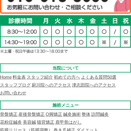
当院について
Home
料金表
スタッフ紹介
初めての方へ
よくある質問50選
スタッフブログ
厨川院へのアクセス
津志田院へのアクセス
お問い合わせ
施術メニュー
骨盤矯正
産後骨盤矯正
O脚矯正
鍼灸施術
整体
訪問鍼灸
花粉症鍼灸
美容鍼
猫背矯正
肩甲骨はがし
筋膜リリース（筋膜調整）
巻き爪補正
ダイエット