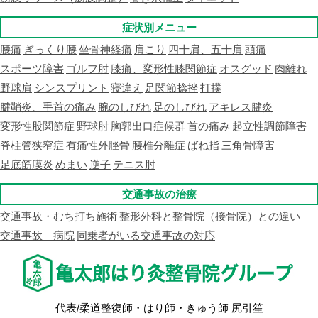
症状別メニュー
腰痛
ぎっくり腰
坐骨神経痛
肩こり
四十肩、五十肩
頭痛
スポーツ障害
ゴルフ肘
膝痛、変形性膝関節症
オスグッド
肉離れ
野球肩
シンスプリント
寝違え
足関節捻挫
打撲
腱鞘炎、手首の痛み
腕のしびれ
足のしびれ
アキレス腱炎
変形性股関節症
野球肘
胸郭出口症候群
首の痛み
起立性調節障害
脊柱管狭窄症
有痛性外脛骨
腰椎分離症
ばね指
三角骨障害
足底筋膜炎
めまい
逆子
テニス肘
交通事故の治療
交通事故・むち打ち施術
整形外科と整骨院（接骨院）との違い
交通事故 病院
同乗者がいる交通事故の対応
代表/柔道整復師・はり師・きゅう師 尻引笙