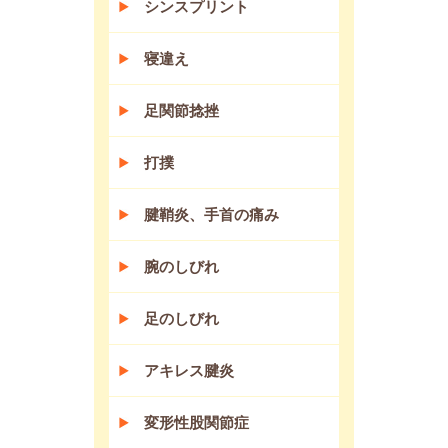
シンスプリント
寝違え
足関節捻挫
打撲
腱鞘炎、手首の痛み
腕のしびれ
足のしびれ
アキレス腱炎
変形性股関節症