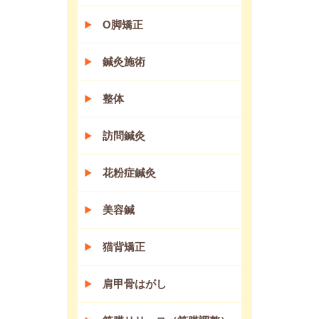
O脚矯正
鍼灸施術
整体
訪問鍼灸
花粉症鍼灸
美容鍼
猫背矯正
肩甲骨はがし