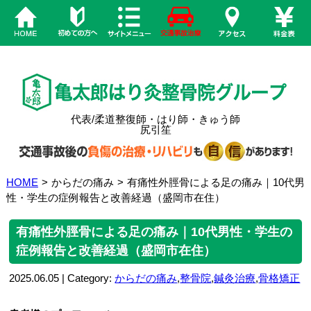
代表/柔道整復師・はり師・きゅう師
尻引笙
HOME
>
からだの痛み
>
有痛性外脛骨による足の痛み｜10代男
性・学生の症例報告と改善経過（盛岡市在住）
有痛性外脛骨による足の痛み｜10代男性・学生の
症例報告と改善経過（盛岡市在住）
2025.06.05 | Category:
からだの痛み
,
整骨院
,
鍼灸治療
,
骨格矯正