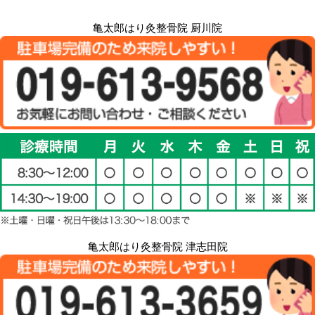
亀太郎はり灸整骨院 厨川院
亀太郎はり灸整骨院 津志田院