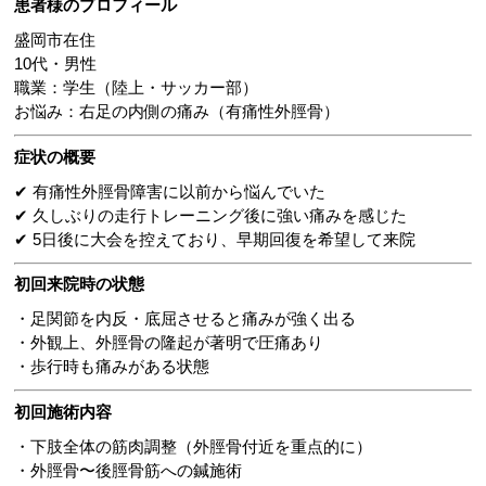
患者様のプロフィール
盛岡市在住
10代・男性
職業：学生（陸上・サッカー部）
お悩み：右足の内側の痛み（有痛性外脛骨）
症状の概要
✔ 有痛性外脛骨障害に以前から悩んでいた
✔ 久しぶりの走行トレーニング後に強い痛みを感じた
✔ 5日後に大会を控えており、早期回復を希望して来院
初回来院時の状態
・足関節を内反・底屈させると痛みが強く出る
・外観上、外脛骨の隆起が著明で圧痛あり
・歩行時も痛みがある状態
初回施術内容
・下肢全体の筋肉調整（外脛骨付近を重点的に）
・外脛骨〜後脛骨筋への鍼施術