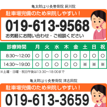
亀太郎はり灸整骨院 厨川院
亀太郎はり灸整骨院 津志田院