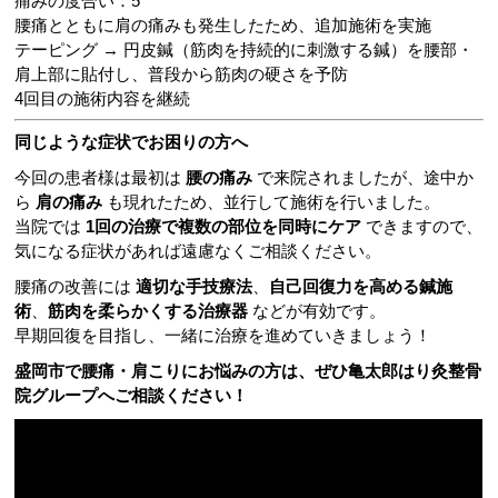
痛みの度合い：5
腰痛とともに肩の痛みも発生したため、追加施術を実施
テーピング → 円皮鍼（筋肉を持続的に刺激する鍼）を腰部・
肩上部に貼付し、普段から筋肉の硬さを予防
4回目の施術内容を継続
同じような症状でお困りの方へ
今回の患者様は最初は
腰の痛み
で来院されましたが、途中か
ら
肩の痛み
も現れたため、並行して施術を行いました。
当院では
1回の治療で複数の部位を同時にケア
できますので、
気になる症状があれば遠慮なくご相談ください。
腰痛の改善には
適切な手技療法
、
自己回復力を高める鍼施
術
、
筋肉を柔らかくする治療器
などが有効です。
早期回復を目指し、一緒に治療を進めていきましょう！
盛岡市で腰痛・肩こりにお悩みの方は、ぜひ亀太郎はり灸整骨
院グループへご相談ください！