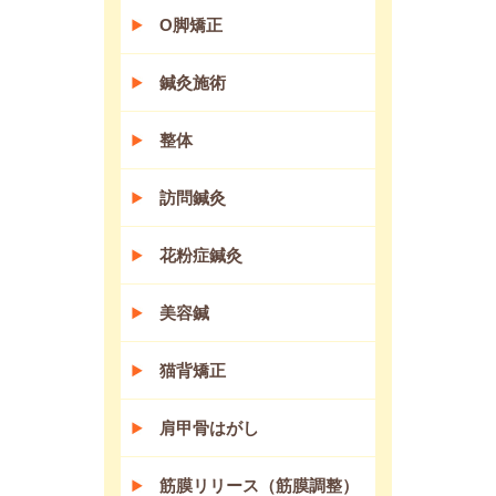
O脚矯正
鍼灸施術
整体
訪問鍼灸
花粉症鍼灸
美容鍼
猫背矯正
肩甲骨はがし
筋膜リリース（筋膜調整）