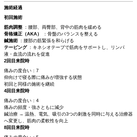
施術経過
初回施術
筋肉調整
：腰部、両臀部、背中の筋肉を緩める
骨格矯正（AKA）
：骨盤のバランスを整える
鍼施術
：腰部の筋緊張を和らげる
テーピング
：キネシオテープで筋肉をサポートし、リンパ
液・血流の流れを促進
2回目来院時
痛みの度合い：7
仰向けで寝る際に痛みが増強する状態
初回と同様の施術を継続
4回目来院時
痛みの度合い：4
痛みの頻度・強さともに減少
鍼治療 → 温熱、電気、吸引の3つの刺激を同時に与える治療器
へ変更し、筋肉の柔軟性を向上
8回目来院時