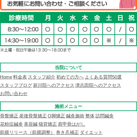
当院について
Home
料金表
スタッフ紹介
初めての方へ
よくある質問50選
スタッフブログ
厨川院へのアクセス
津志田院へのアクセス
お問い合わせ
施術メニュー
骨盤矯正
産後骨盤矯正
O脚矯正
鍼灸施術
整体
訪問鍼灸
花粉症鍼灸
美容鍼
猫背矯正
肩甲骨はがし
筋膜リリース（筋膜調整）
巻き爪補正
ダイエット