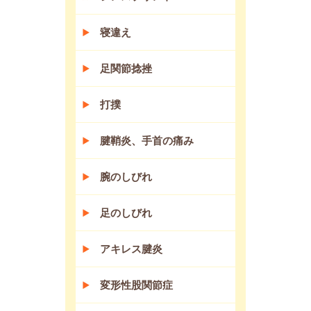
寝違え
足関節捻挫
打撲
腱鞘炎、手首の痛み
腕のしびれ
足のしびれ
アキレス腱炎
変形性股関節症