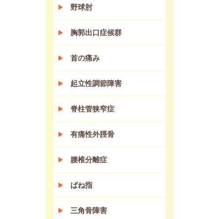
野球肘
胸郭出口症候群
首の痛み
起立性調節障害
脊柱管狭窄症
有痛性外脛骨
腰椎分離症
ばね指
三角骨障害