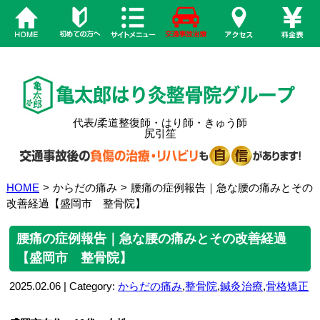
代表/柔道整復師・はり師・きゅう師
尻引笙
HOME
>
からだの痛み
>
腰痛の症例報告｜急な腰の痛みとその
改善経過【盛岡市 整骨院】
腰痛の症例報告｜急な腰の痛みとその改善経過
【盛岡市 整骨院】
2025.02.06 | Category:
からだの痛み
,
整骨院
,
鍼灸治療
,
骨格矯正