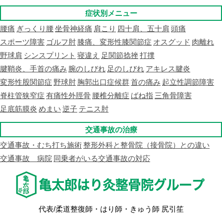
症状別メニュー
腰痛
ぎっくり腰
坐骨神経痛
肩こり
四十肩、五十肩
頭痛
スポーツ障害
ゴルフ肘
膝痛、変形性膝関節症
オスグッド
肉離れ
野球肩
シンスプリント
寝違え
足関節捻挫
打撲
腱鞘炎、手首の痛み
腕のしびれ
足のしびれ
アキレス腱炎
変形性股関節症
野球肘
胸郭出口症候群
首の痛み
起立性調節障害
脊柱管狭窄症
有痛性外脛骨
腰椎分離症
ばね指
三角骨障害
足底筋膜炎
めまい
逆子
テニス肘
交通事故の治療
交通事故・むち打ち施術
整形外科と整骨院（接骨院）との違い
交通事故 病院
同乗者がいる交通事故の対応
代表/柔道整復師・はり師・きゅう師 尻引笙