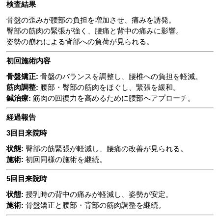
検査結果
骨盤の歪みが腰部の負担を増加させ、痛みを誘発。
臀部の筋肉の緊張が強く、腰痛と背中の痛みに影響。
姿勢の崩れによる背部への負荷が見られる。
初回施術内容
骨盤矯正:
骨盤のバランスを調整し、腰椎への負担を軽減。
筋肉調整:
腰部・臀部の筋肉をほぐし、緊張を緩和。
鍼治療:
筋肉の回復力を高めるために腰部へアプローチ。
経過報告
3回目来院時
状態:
臀部の筋緊張が軽減し、腰痛の改善が見られる。
施術:
初回同様の施術を継続。
5回目来院時
状態:
授乳時の背中の痛みが軽減し、姿勢が安定。
施術:
骨盤矯正と腰部・背部の筋肉調整を継続。