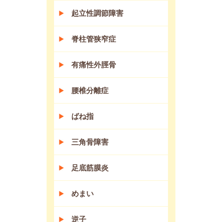
起立性調節障害
脊柱管狭窄症
有痛性外脛骨
腰椎分離症
ばね指
三角骨障害
足底筋膜炎
めまい
逆子