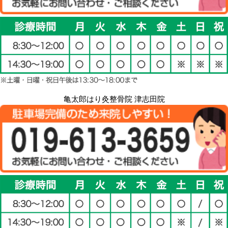
亀太郎はり灸整骨院 津志田院