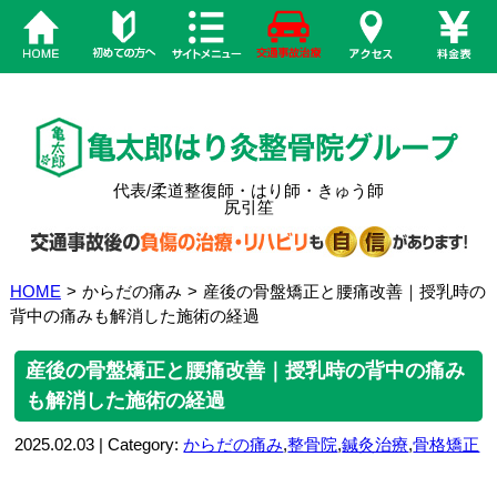
代表/柔道整復師・はり師・きゅう師
尻引笙
HOME
>
からだの痛み
>
産後の骨盤矯正と腰痛改善｜授乳時の
背中の痛みも解消した施術の経過
産後の骨盤矯正と腰痛改善｜授乳時の背中の痛み
も解消した施術の経過
2025.02.03 | Category:
からだの痛み
,
整骨院
,
鍼灸治療
,
骨格矯正