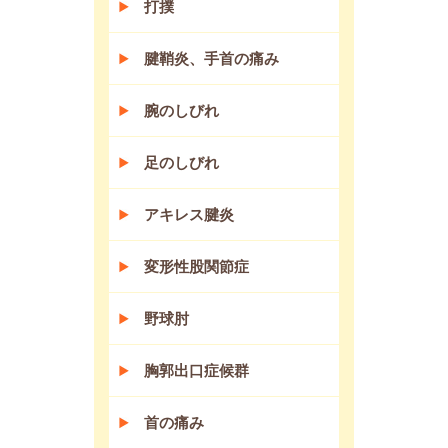
打撲
腱鞘炎、手首の痛み
腕のしびれ
足のしびれ
アキレス腱炎
変形性股関節症
野球肘
胸郭出口症候群
首の痛み