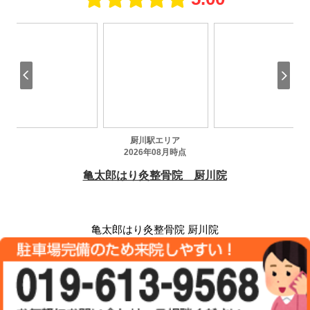
亀太郎はり灸整骨院 厨川院