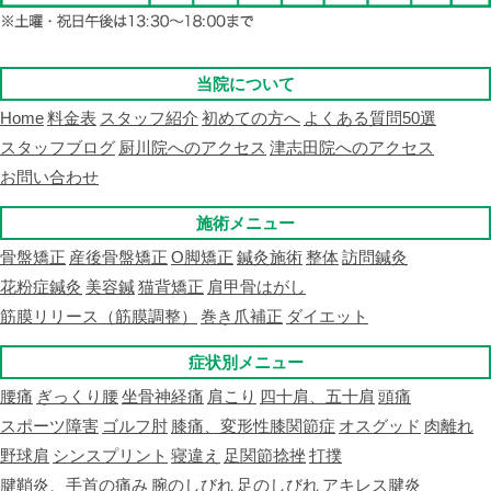
当院について
Home
料金表
スタッフ紹介
初めての方へ
よくある質問50選
スタッフブログ
厨川院へのアクセス
津志田院へのアクセス
お問い合わせ
施術メニュー
骨盤矯正
産後骨盤矯正
O脚矯正
鍼灸施術
整体
訪問鍼灸
花粉症鍼灸
美容鍼
猫背矯正
肩甲骨はがし
筋膜リリース（筋膜調整）
巻き爪補正
ダイエット
症状別メニュー
腰痛
ぎっくり腰
坐骨神経痛
肩こり
四十肩、五十肩
頭痛
スポーツ障害
ゴルフ肘
膝痛、変形性膝関節症
オスグッド
肉離れ
野球肩
シンスプリント
寝違え
足関節捻挫
打撲
腱鞘炎、手首の痛み
腕のしびれ
足のしびれ
アキレス腱炎