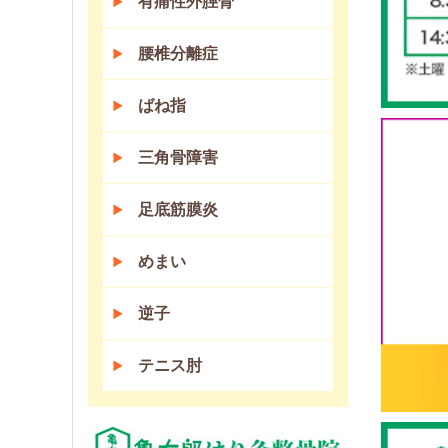
有痛性外脛骨
腰椎分離症
ばね指
三角骨障害
足底筋膜炎
めまい
逆子
テニス肘