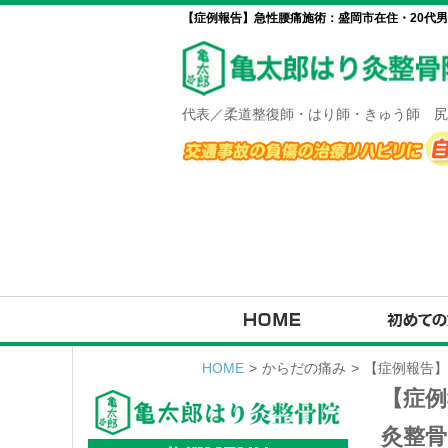
【症例報告】急性腰痛施術：盛岡市在住・20代男
代表／柔道整復師・はり師・きゅう師 尻
HOME
>
からだの痛み
>
【症例報告】
【症例
灸整