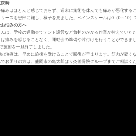
来院時
で痛みはほとんど感じておらず、週末に施術を休んでも痛みが悪化する
リリースを患部に施し、様子を見ました。ペインスケールは0（0～10）
なお悩みの方へ
さんは、学校の運動会でテント設営など負担のかかる作業が控えていたた
には痛みを感じることなく、運動会の準備や片付けを行うことができま
目で施術を一旦終了しました。
腰の治療は、早めに施術を受けることで回復が早まります。筋肉が硬く
みでお困りの方は、盛岡市の亀太郎はり灸整骨院グループまでご相談く