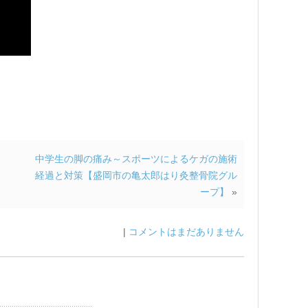
中学生の脚の痛み～スポーツによるケガの施術
経過と対策【盛岡市の亀太郎はり灸整骨院グル
ープ】
»
|
コメントはまだありません