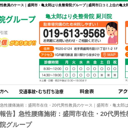
性教員のケース｜盛岡市・亀太郎はり灸整骨院グループ | 盛岡市口コミ上位の亀太
亀太郎はり灸整骨院 厨川院
引笙
急性腰痛施術：盛岡市在住・20代男性教員のケース｜盛岡市・亀太郎
報告】急性腰痛施術：盛岡市在住・20代男
骨院グループ