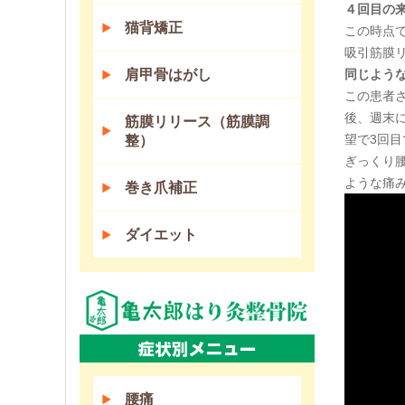
４回目の
猫背矯正
この時点
吸引筋膜
肩甲骨はがし
同じよう
この患者
後、週末
筋膜リリース（筋膜調
望で3回
整）
ぎっくり
ような痛
巻き爪補正
ダイエット
腰痛