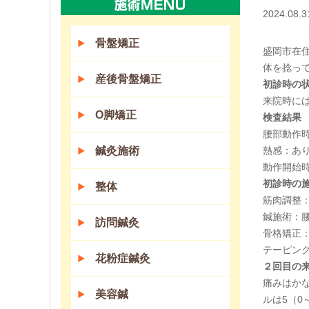
2024.08.3
骨盤矯正
盛岡市在
体を捻っ
産後骨盤矯正
初診時の
来院時に
O脚矯正
検査結果
腰部動作
鍼灸施術
熱感：あ
動作開始
初診時の
整体
筋肉調整
鍼施術：
訪問鍼灸
骨格矯正：
テーピン
花粉症鍼灸
２回目の
痛みはか
美容鍼
ルは5（0