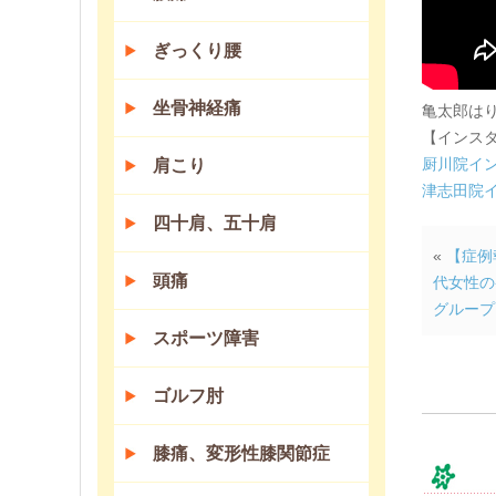
ぎっくり腰
坐骨神経痛
亀太郎は
【インス
厨川院イ
肩こり
津志田院
四十肩、五十肩
«
【症例
頭痛
代女性の
グループ
スポーツ障害
ゴルフ肘
膝痛、変形性膝関節症
コ