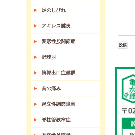
足のしびれ
アキレス腱炎
変形性股関節症
野球肘
胸郭出口症候群
首の痛み
起立性調節障害
脊柱管狭窄症