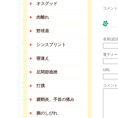
オスグッド
コメント
肉離れ
コ
野球肩
名前(必須
シンスプリント
電子メー
寝違え
URL
足関節捻挫
コメント
打撲
腱鞘炎、手首の痛み
腕のしびれ