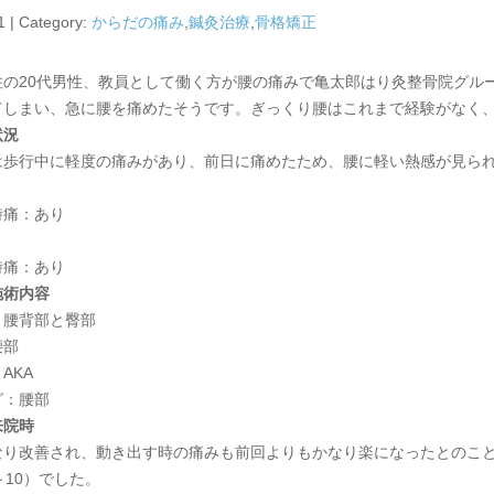
1 | Category:
からだの痛み
,
鍼灸治療
,
骨格矯正
住の20代男性、教員として働く方が腰の痛みで亀太郎はり灸整骨院グル
てしまい、急に腰を痛めたそうです。ぎっくり腰はこれまで経験がなく
状況
は歩行中に軽度の痛みがあり、前日に痛めたため、腰に軽い熱感が見ら
時痛：あり
り
時痛：あり
施術内容
：腰背部と臀部
腰部
AKA
グ：腰部
来院時
なり改善され、動き出す時の痛みも前回よりもかなり楽になったとのこ
～10）でした。