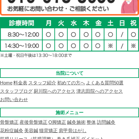
当院について
Home
料金表
スタッフ紹介
初めての方へ
よくある質問50選
スタッフブログ
厨川院へのアクセス
津志田院へのアクセス
お問い合わせ
施術メニュー
骨盤矯正
産後骨盤矯正
O脚矯正
鍼灸施術
整体
訪問鍼灸
花粉症鍼灸
美容鍼
猫背矯正
肩甲骨はがし
筋膜リリース（筋膜調整）
巻き爪補正
ダイエット