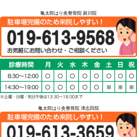
亀太郎はり灸整骨院 厨川院
亀太郎はり灸整骨院 津志田院