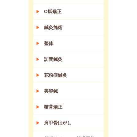
O脚矯正
鍼灸施術
整体
訪問鍼灸
花粉症鍼灸
美容鍼
猫背矯正
肩甲骨はがし