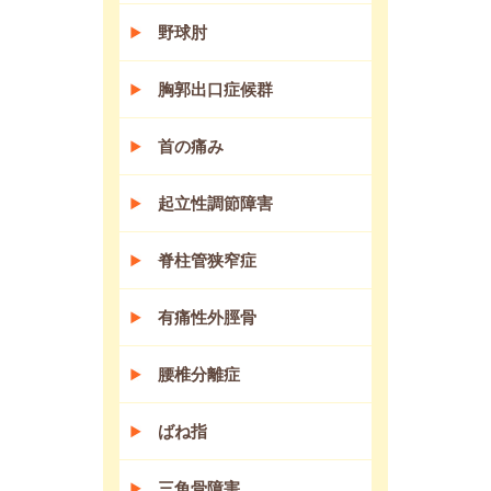
野球肘
胸郭出口症候群
首の痛み
起立性調節障害
脊柱管狭窄症
有痛性外脛骨
腰椎分離症
ばね指
三角骨障害