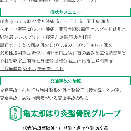
症状別メニュー
腰痛
ぎっくり腰
坐骨神経痛
肩こり
四十肩、五十肩
頭痛
スポーツ障害
ゴルフ肘
膝痛、変形性膝関節症
オスグッド
肉離れ
野球肩
シンスプリント
寝違え
足関節捻挫
打撲
腱鞘炎、手首の痛み
腕のしびれ
足のしびれ
アキレス腱炎
変形性股関節症
野球肘
胸郭出口症候群
首の痛み
起立性調節障害
脊柱管狭窄症
有痛性外脛骨
腰椎分離症
ばね指
三角骨障害
足底筋膜炎
めまい
逆子
テニス肘
交通事故の治療
交通事故・むち打ち施術
整形外科と整骨院（接骨院）との違い
交通事故 病院
同乗者がいる交通事故の対応
代表/柔道整復師・はり師・きゅう師 尻引笙