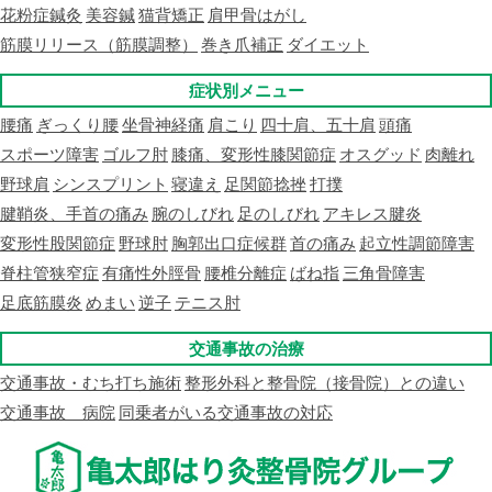
花粉症鍼灸
美容鍼
猫背矯正
肩甲骨はがし
筋膜リリース（筋膜調整）
巻き爪補正
ダイエット
症状別メニュー
腰痛
ぎっくり腰
坐骨神経痛
肩こり
四十肩、五十肩
頭痛
スポーツ障害
ゴルフ肘
膝痛、変形性膝関節症
オスグッド
肉離れ
野球肩
シンスプリント
寝違え
足関節捻挫
打撲
腱鞘炎、手首の痛み
腕のしびれ
足のしびれ
アキレス腱炎
変形性股関節症
野球肘
胸郭出口症候群
首の痛み
起立性調節障害
脊柱管狭窄症
有痛性外脛骨
腰椎分離症
ばね指
三角骨障害
足底筋膜炎
めまい
逆子
テニス肘
交通事故の治療
交通事故・むち打ち施術
整形外科と整骨院（接骨院）との違い
交通事故 病院
同乗者がいる交通事故の対応