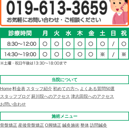
当院について
Home
料金表
スタッフ紹介
初めての方へ
よくある質問50選
スタッフブログ
厨川院へのアクセス
津志田院へのアクセス
お問い合わせ
施術メニュー
骨盤矯正
産後骨盤矯正
O脚矯正
鍼灸施術
整体
訪問鍼灸