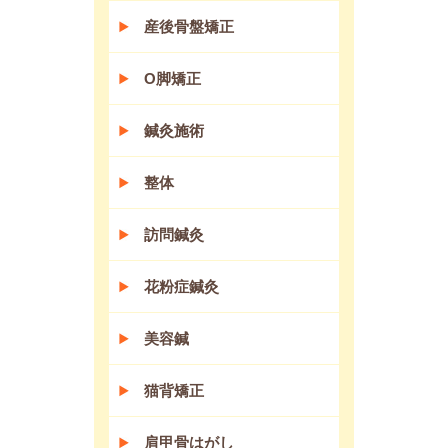
産後骨盤矯正
O脚矯正
鍼灸施術
整体
訪問鍼灸
花粉症鍼灸
美容鍼
猫背矯正
肩甲骨はがし