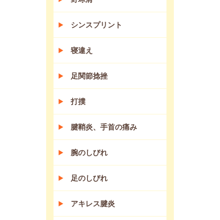
シンスプリント
寝違え
足関節捻挫
打撲
腱鞘炎、手首の痛み
腕のしびれ
足のしびれ
アキレス腱炎