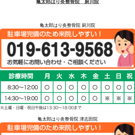
亀太郎はり灸整骨院 厨川院
亀太郎はり灸整骨院 津志田院