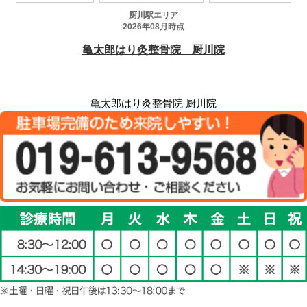
亀太郎はり灸整骨院 厨川院