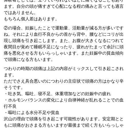
ます。
自分の頭が痛すぎて心配になる程の痛みと言っても過言
ではありま
せん。
もちろん個人差はあります。
②の場合、妊娠したことで運動量、活動量が減る方が多いです
ね。
それにより血行不良からの首から背中、
腰などにコリが出
現し頭痛を引き起こします。また、
お腹が大きくなるにつれて
夜間目が覚めて睡眠不足になったり、
疲れがたまって余計に頭
痛を悪化させる方もいらっしゃいます。
また妊娠中の貧血傾向
で頭痛になる方もいます。
つわりの時期の頭痛は上記の内容がミックスして引き起こされ
ます
。
ただでさえ具合悪いのにつわりの主症状で頭痛の方はかなり辛
そう
です。
・吐き気、嘔吐、寝不足、体重増加などの妊娠中の疲れ
・
ホルモンバランスの変化により自律神経が乱れることでの血
行不良
・嘔吐による水分不足や貧血
沢山の理由で頭痛を引き起こす可能性があります。
安定期とと
もに頭痛がおさまる方もいますが最後まで続く方もいら
っしゃ