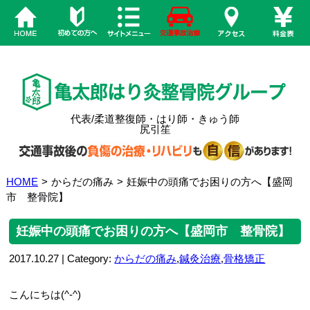
代表/柔道整復師・はり師・きゅう師
尻引笙
HOME
>
からだの痛み
>
妊娠中の頭痛でお困りの方へ【盛岡
市 整骨院】
妊娠中の頭痛でお困りの方へ【盛岡市 整骨院】
2017.10.27 | Category:
からだの痛み
,
鍼灸治療
,
骨格矯正
こんにちは(^-^)