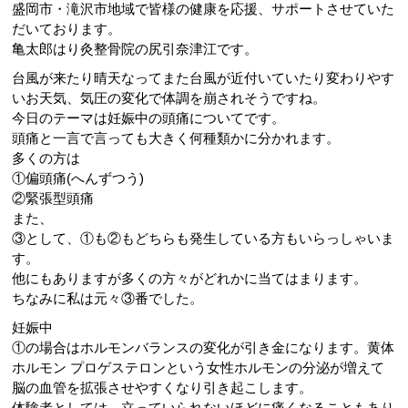
盛岡市・滝沢市地域で皆様の健康を応援、
サポートさせていた
だいております。
亀太郎はり灸整骨院の尻引奈津江です。
台風が来たり晴天なってまた台風が近付いていたり変わりやす
いお
天気、気圧の変化で体調を崩されそうですね。
今日のテーマは妊娠中の頭痛についてです。
頭痛と一言で言っても大きく何種類かに分かれます。
多くの方は
①偏頭痛(へんずつう)
②緊張型頭痛
また、
③として、①も②もどちらも発生している方もいらっしゃいま
す。
他にもありますが多くの方々がどれかに当てはまります。
ちなみに私は元々③番でした。
妊娠中
①の場合はホルモンバランスの変化が引き金になります。
黄体
ホルモン プロゲステロンという女性ホルモンの分泌が増えて
脳の血管を拡張
させやすくなり引き起こします。
体験者としては、
立っていられないほどに痛くなることもあり