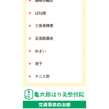
腰椎分離症
ばね指
三角骨障害
足底筋膜炎
めまい
逆子
テニス肘