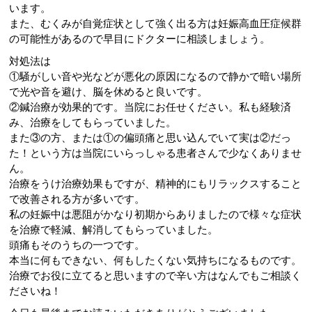
います。
また、
むくみが自覚症状として強く出る方は妊娠高血圧症候群
の可能性が
あるので早目にドクターに相談しましょう。
対処法は
①
騒がしい音や光などが悪化の原因になるので静かで暗い場所
で光や
音を避け、脳を休めると良いです。
②鍼治療が効果的です。当院にお任せください。私も経験済
み、
治療をしてもらっていました。
また③の方、または①の偏頭痛と思い込んでいて実は②だっ
た！
という方は当院にいらっしゃる患者さんで少なくありませ
ん。
治療をうけ治療効果もですが、
精神的にもリラックスすること
で改善される方が多いです。
私の妊娠中は悪阻がかなり初期からありましたので様々な症状
を治
療で軽減、解消してもらっていました。
頭痛もそのうちの一つです。
本当に何もできない、何もしたくない気持ちになるものです。
治療でお役に立てると思いますので辛い方はなんでもご相談く
ださ
いね！