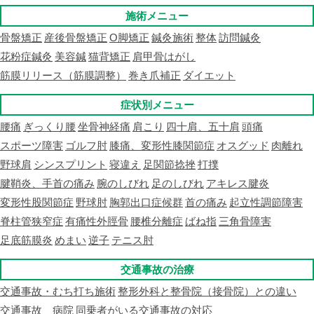
施術メニュー
骨盤矯正
産後骨盤矯正
O脚矯正
鍼灸施術
整体
訪問鍼灸
花粉症鍼灸
美容鍼
猫背矯正
肩甲骨はがし
筋膜リリース（筋膜調整）
巻き爪補正
ダイエット
症状別メニュー
腰痛
ぎっくり腰
坐骨神経痛
肩こり
四十肩、五十肩
頭痛
スポーツ障害
ゴルフ肘
膝痛、変形性膝関節症
オスグッド
肉離れ
野球肩
シンスプリント
寝違え
足関節捻挫
打撲
腱鞘炎、手首の痛み
腕のしびれ
足のしびれ
アキレス腱炎
変形性股関節症
野球肘
胸郭出口症候群
首の痛み
起立性調節障害
脊柱管狭窄症
有痛性外脛骨
腰椎分離症
ばね指
三角骨障害
足底筋膜炎
めまい
逆子
テニス肘
交通事故の治療
交通事故・むち打ち施術
整形外科と整骨院（接骨院）との違い
交通事故 病院
同乗者がいる交通事故の対応