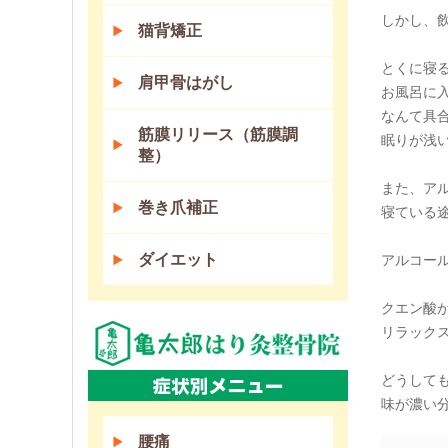
しかし、
猫背矯正
とくに寝
肩甲骨はがし
お風呂に
なんて具
筋膜リリース（筋膜調
眠りが浅
整）
また、ア
巻き爪補正
寝ている
ダイエット
アルコー
クエン酸
リラック
どうして
味が濃い分
腰痛