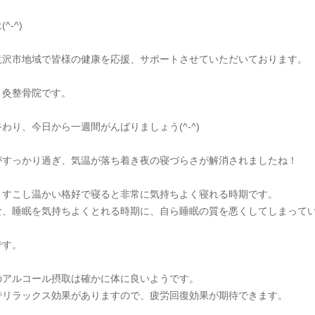
^-^)
滝沢市地域で皆様の健康を応援、サポートさせていただいております。
り灸整骨院です。
わり、今日から一週間がんばりましょう(^-^)
がすっかり過ぎ、気温が落ち着き夜の寝づらさが解消されましたね！
、すこし温かい格好で寝ると非常に気持ちよく寝れる時期です。
な、睡眠を気持ちよくとれる時期に、自ら睡眠の質を悪くしてしまって
です。
のアルコール摂取は確かに体に良いようです。
でリラックス効果がありますので、疲労回復効果が期待できます。