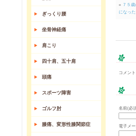
«
７５歳
になった
ぎっくり腰
坐骨神経痛
肩こり
コ
四十肩、五十肩
コメント
頭痛
コ
スポーツ障害
名前(必須
ゴルフ肘
膝痛、変形性膝関節症
電子メー