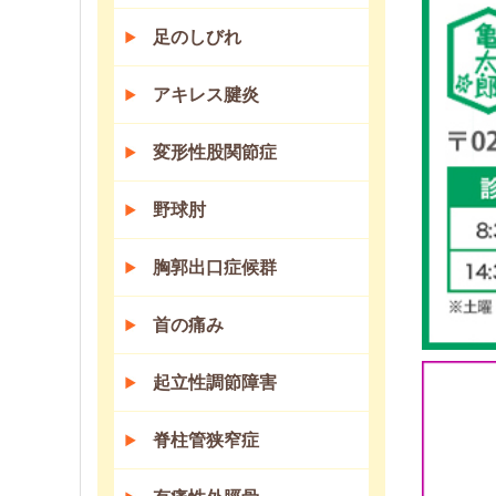
足のしびれ
アキレス腱炎
変形性股関節症
野球肘
胸郭出口症候群
首の痛み
起立性調節障害
脊柱管狭窄症