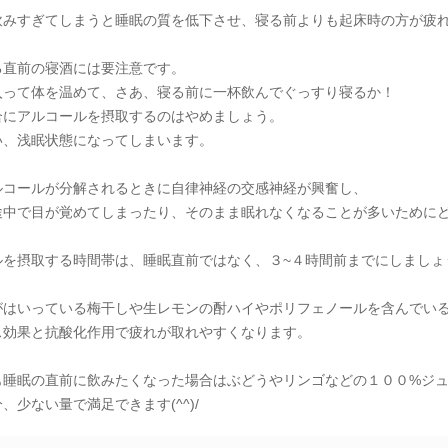
飲みすぎてしまうと睡眠の質を低下させ、寝る前よりも起床時の方が疲
る直前の寝酒には要注意です。
入って体を温めて、さあ、寝る前に一杯飲んでぐっすり寝るか！
合にアルコールを摂取するのはやめましょう。
い、浅眠状態になってしまいます。
ルコールが分解されるときに自律神経の交感神経が興奮し、
途中で目が覚めてしまったり、そのまま眠れなくなることが多いために
ルを摂取する時間帯は、睡眠直前ではなく、３~４時間前までにしましょ
がはいっている梅干しや生レモンの酎ハイやポリフェノールを含んでい
ス効果と抗酸化作用で疲れが取れやすくなります。
も睡眠の直前に飲みたくなった場合はぶどうやリンゴなどの１００%ジ
、少ない量で満足できます(^^)/