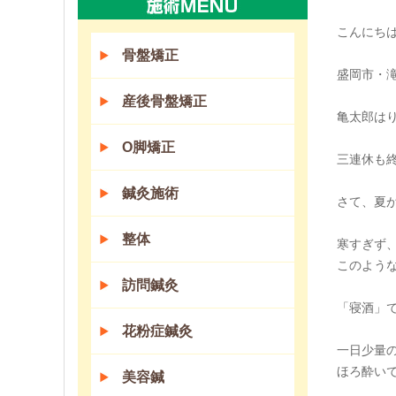
こんにちは(
骨盤矯正
盛岡市・
産後骨盤矯正
亀太郎は
O脚矯正
三連休も終
鍼灸施術
さて、夏
整体
寒すぎず
このよう
訪問鍼灸
「寝酒」
花粉症鍼灸
一日少量
ほろ酔い
美容鍼