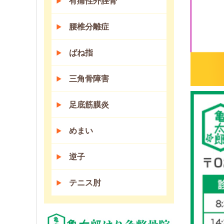
有痛性外脛骨
腰椎分離症
ばね指
三角骨障害
足底筋膜炎
めまい
逆子
テニス肘