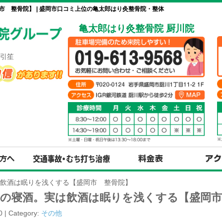
 整骨院】 | 盛岡市口コミ上位の亀太郎はり灸整骨院・整体
亀太郎はり灸整骨院 厨川院
引笙
飲酒は眠りを浅くする【盛岡市 整骨院】
の寝酒。実は飲酒は眠りを浅くする【盛岡市
0 | Category:
その他