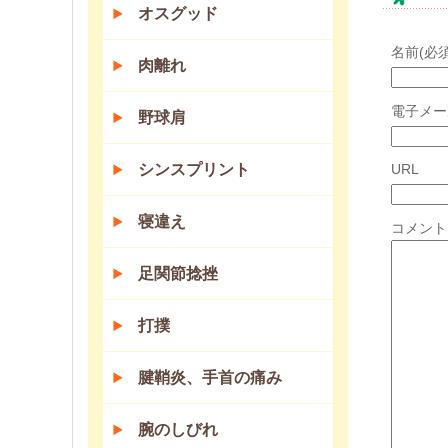
オスグッド
名前(必須
肉離れ
電子メー
野球肩
シンスプリント
URL
寝違え
コメント
足関節捻挫
打撲
腱鞘炎、手首の痛み
腕のしびれ