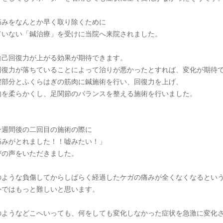
痛みをなんとか早く取り除くために
ていない「鍼治療」を受けに当院へ来院されました。
自己回復力が上がる効果が期待できます。
回復力が落ちていることによって治りが悪かったとすれば、変化が期待
腱部分とふくらはぎの筋肉に鍼施術を行い、回復力を上げ、
肉を柔らかくし、足関節のバランスを整える施術を行いました。
一週間後の二回目の施術の際に
痛みがとれました！！嘘みたい！」
びの声をいただきました。
のような負傷してからしばらく経過したケガの痛みが全くなくなるとい
外ではもっと難しいと思います。
のようなどこへいっても、何をしても変化しなかった症状を急激に変化