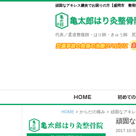
頑固なアキレス腱炎でお困りの方【盛岡市 整骨院
代表／柔道整復師・はり師・きゅう師 尻
HOME
>
からだの痛み
>
頑固なアキレ
頑固
2017.10.0