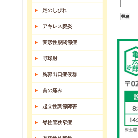
足のしびれ
アキレス腱炎
変形性股関節症
野球肘
胸郭出口症候群
首の痛み
起立性調節障害
脊柱管狭窄症