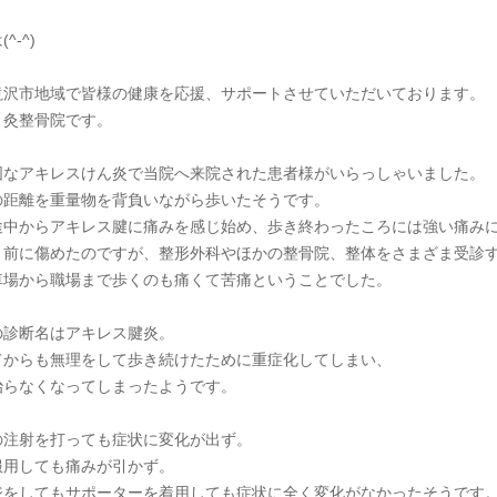
^-^)
滝沢市地域で皆様の健康を応援、サポートさせていただいております。
り灸整骨院です。
固なアキレスけん炎で当院へ来院された患者様がいらっしゃいました。
の距離を重量物を背負いながら歩いたそうです。
途中からアキレス腱に痛みを感じ始め、歩き終わったころには強い痛み
く前に傷めたのですが、整形外科やほかの整骨院、整体をさまざま受診
車場から職場まで歩くのも痛くて苦痛ということでした。
の診断名はアキレス腱炎。
てからも無理をして歩き続けたために重症化してしまい、
治らなくなってしまったようです。
の注射を打っても症状に変化が出ず。
服用しても痛みが引かず。
ジをしてもサポーターを着用しても症状に全く変化がなかったそうです