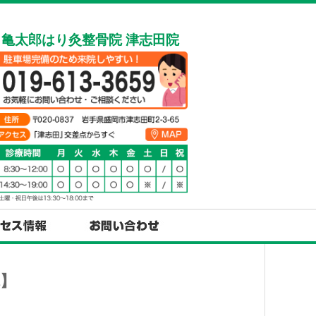
亀太郎はり灸整骨院 津志田院
】