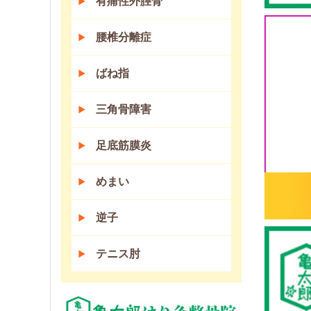
有痛性外脛骨
腰椎分離症
ばね指
三角骨障害
足底筋膜炎
めまい
逆子
テニス肘