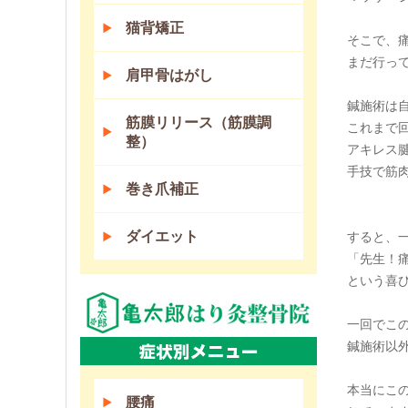
猫背矯正
そこで、
まだ行っ
肩甲骨はがし
鍼施術は
筋膜リリース（筋膜調
これまで
整）
アキレス
手技で筋
巻き爪補正
ダイエット
すると、
「先生！
という喜
一回でこ
鍼施術以
本当にこ
腰痛