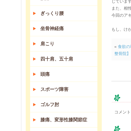
じていま
また、相
ぎっくり腰
今回のア
坐骨神経痛
もし、けが
肩こり
«
食欲の
整骨院】
四十肩、五十肩
頭痛
スポーツ障害
コ
ゴルフ肘
コメント
膝痛、変形性膝関節症
コ