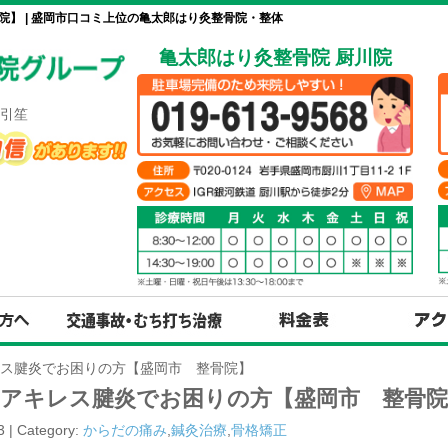
】 | 盛岡市口コミ上位の亀太郎はり灸整骨院・整体
亀太郎はり灸整骨院 厨川院
引笙
ス腱炎でお困りの方【盛岡市 整骨院】
なアキレス腱炎でお困りの方【盛岡市 整骨院
3 | Category:
からだの痛み
,
鍼灸治療
,
骨格矯正