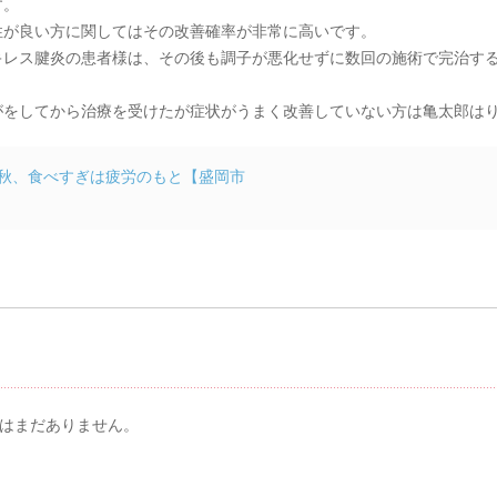
す。
性が良い方に関してはその改善確率が非常に高いです。
キレス腱炎の患者様は、その後も調子が悪化せずに数回の施術で完治す
をしてから治療を受けたが症状がうまく改善していない方は亀太郎はり灸
秋、食べすぎは疲労のもと【盛岡市
メント & トラックバック
はまだありません。
メントする