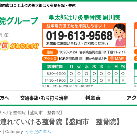
 盛岡市口コミ上位の亀太郎はり灸整骨院・整体
亀太郎はり灸整骨院 厨川院
引笙
いける整骨院【盛岡市 整骨院】
連れていける整骨院【盛岡市 整骨院】
7 | Category:
からだの痛み