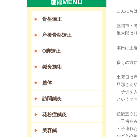
こんにち
骨盤矯正
盛岡市・
亀太郎は
産後骨盤矯正
本日は土
O脚矯正
多くの方
鍼灸施術
土曜日は
整体
旦那さん
「子供を
訪問鍼灸
というマ
産後直ぐ
花粉症鍼灸
・子供を
・子連れ
美容鍼
などと心