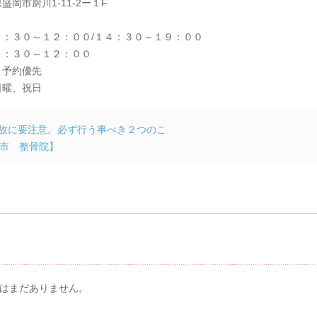
盛岡市厨川1-11-2ー１F
８：３０～１２：００/１４：３０～１９：００
８：３０～１２：００
：予約優先
日曜、祝日
故に要注意。必ず行う事べき２つのこ
市 整骨院】
メント & トラックバック
はまだありません。