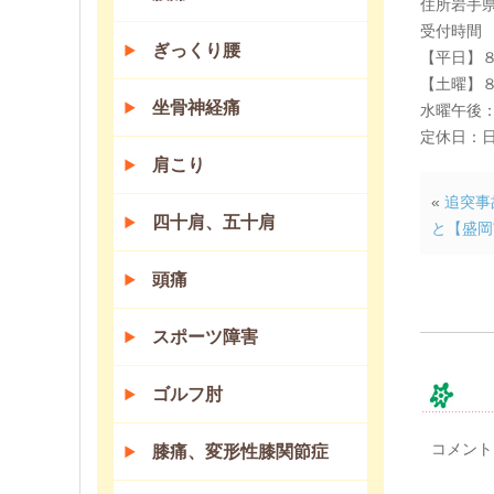
住所岩手県
受付時間
ぎっくり腰
【平日】
【土曜】
坐骨神経痛
水曜午後
定休日：
肩こり
«
追突事
四十肩、五十肩
と【盛岡
頭痛
スポーツ障害
ゴルフ肘
コ
コメント
膝痛、変形性膝関節症