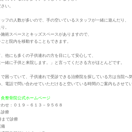
ださい。
タッフの人数が多いので、手の空いているスタッフが一緒に遊んだり、
たり。
い施術スペースとキッズスペースがありますので、
ーごと院内を移動することもできます。
て、他にも多くの子供連れの方を目にして安心して、
は一緒に子供と来院します。」と言ってくださる方がほとんどです。
とで困っていて、子供連れで受診できる治療院を探している方は当院へ
め、電話で問い合わせていただけると空いている時間のご案内もさせて
り灸整骨院公式ホームページ
合わせ：０１９－６１３－９５６８
も診療
時まで診療
完備