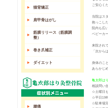
ご安心く
猫背矯正
当院はス
肩甲骨はがし
抱っこし
院内も広
筋膜リリース（筋膜調
ベビーカ
整）
来院され
巻き爪補正
「次から
ダイエット
身体のこ
あらかじ
亀太郎は
相談問い
☆土曜日
☆平日19
☆駐車場
腰痛