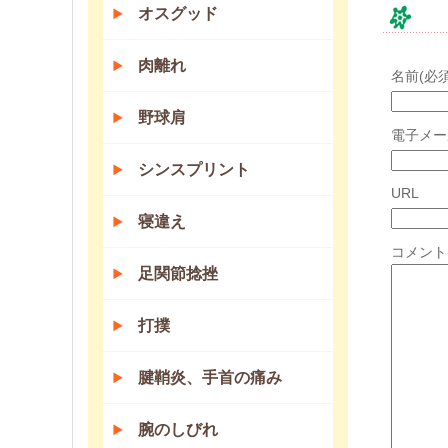
オスグッド
コ
肉離れ
名前(必須
野球肩
電子メー
シンスプリント
URL
寝違え
コメント
足関節捻挫
打撲
腱鞘炎、手首の痛み
腕のしびれ