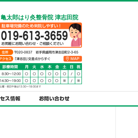
亀太郎はり灸整骨院 津志田院