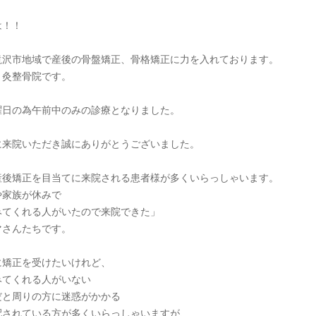
は！！
滝沢市地域で産後の骨盤矯正、骨格矯正に力を入れております。
り灸整骨院です。
曜日の為午前中のみの診療となりました。
に来院いただき誠にありがとうございました。
産後矯正を目当てに来院される患者様が多くいらっしゃいます。
や家族が休みで
みてくれる人がいたので来院できた」
マさんたちです。
に矯正を受けたいけれど、
みてくれる人がいない
だと周りの方に迷惑がかかる
配されている方が多くいらっしゃいますが、