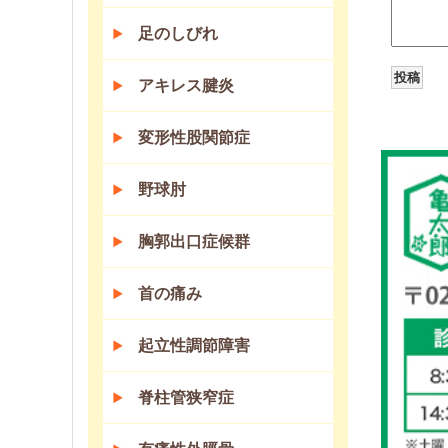
足のしびれ
アキレス腱炎
変形性股関節症
野球肘
胸郭出口症候群
首の痛み
起立性調節障害
脊柱管狭窄症