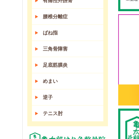
有痛性外脛骨
腰椎分離症
ばね指
三角骨障害
足底筋膜炎
めまい
逆子
テニス肘