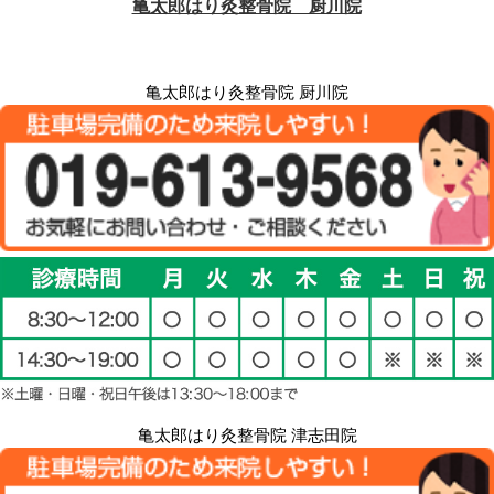
亀太郎はり灸整骨院 厨川院
亀太郎はり灸整骨院 津志田院