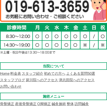
当院について
Home
料金表
スタッフ紹介
初めての方へ
よくある質問50選
スタッフブログ
厨川院へのアクセス
津志田院へのアクセス
お問い合わせ
施術メニュー
骨盤矯正
産後骨盤矯正
O脚矯正
鍼灸施術
整体
訪問鍼灸