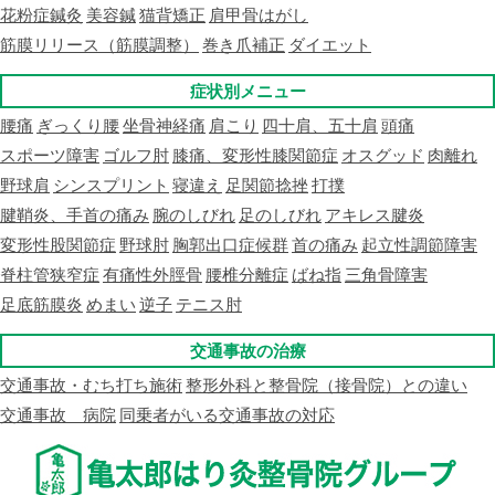
花粉症鍼灸
美容鍼
猫背矯正
肩甲骨はがし
筋膜リリース（筋膜調整）
巻き爪補正
ダイエット
症状別メニュー
腰痛
ぎっくり腰
坐骨神経痛
肩こり
四十肩、五十肩
頭痛
スポーツ障害
ゴルフ肘
膝痛、変形性膝関節症
オスグッド
肉離れ
野球肩
シンスプリント
寝違え
足関節捻挫
打撲
腱鞘炎、手首の痛み
腕のしびれ
足のしびれ
アキレス腱炎
変形性股関節症
野球肘
胸郭出口症候群
首の痛み
起立性調節障害
脊柱管狭窄症
有痛性外脛骨
腰椎分離症
ばね指
三角骨障害
足底筋膜炎
めまい
逆子
テニス肘
交通事故の治療
交通事故・むち打ち施術
整形外科と整骨院（接骨院）との違い
交通事故 病院
同乗者がいる交通事故の対応