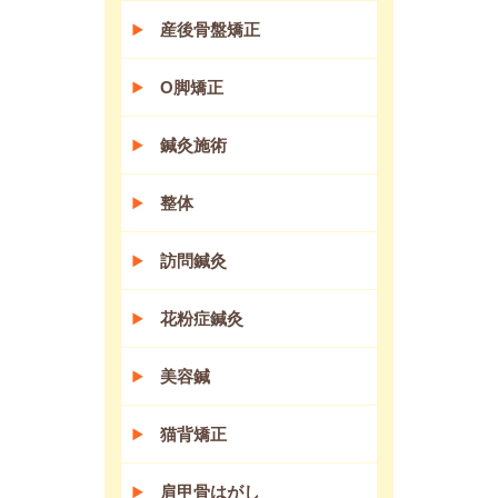
産後骨盤矯正
O脚矯正
鍼灸施術
整体
訪問鍼灸
花粉症鍼灸
美容鍼
猫背矯正
肩甲骨はがし