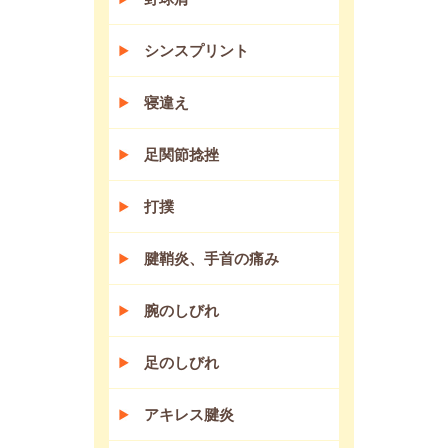
シンスプリント
寝違え
足関節捻挫
打撲
腱鞘炎、手首の痛み
腕のしびれ
足のしびれ
アキレス腱炎