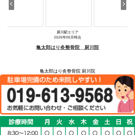
亀太郎はり灸整骨院 厨川院