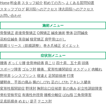
Home
料金表
スタッフ紹介
初めての方へ
よくある質問50選
スタッフブログ
厨川院へのアクセス
津志田院へのアクセス
お問い合わせ
施術メニュー
骨盤矯正
産後骨盤矯正
O脚矯正
鍼灸施術
整体
訪問鍼灸
花粉症鍼灸
美容鍼
猫背矯正
肩甲骨はがし
筋膜リリース（筋膜調整）
巻き爪補正
ダイエット
症状別メニュー
腰痛
ぎっくり腰
坐骨神経痛
肩こり
四十肩、五十肩
頭痛
スポーツ障害
ゴルフ肘
膝痛、変形性膝関節症
オスグッド
肉離れ
野球肩
シンスプリント
寝違え
足関節捻挫
打撲
腱鞘炎、手首の痛み
腕のしびれ
足のしびれ
アキレス腱炎
変形性股関節症
野球肘
胸郭出口症候群
首の痛み
起立性調節障害
脊柱管狭窄症
有痛性外脛骨
腰椎分離症
ばね指
三角骨障害
足底筋膜炎
めまい
逆子
テニス肘