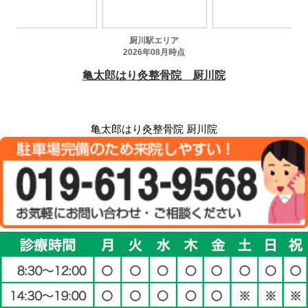
亀太郎はり灸整骨院 厨川院