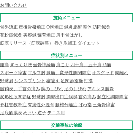
お問い合わせ
施術メニュー
骨盤矯正
産後骨盤矯正
O脚矯正
鍼灸施術
整体
訪問鍼灸
花粉症鍼灸
美容鍼
猫背矯正
肩甲骨はがし
筋膜リリース（筋膜調整）
巻き爪補正
ダイエット
症状別メニュー
腰痛
ぎっくり腰
坐骨神経痛
肩こり
四十肩、五十肩
頭痛
スポーツ障害
ゴルフ肘
膝痛、変形性膝関節症
オスグッド
肉離れ
野球肩
シンスプリント
寝違え
足関節捻挫
打撲
腱鞘炎、手首の痛み
腕のしびれ
足のしびれ
アキレス腱炎
変形性股関節症
野球肘
胸郭出口症候群
首の痛み
起立性調節障害
脊柱管狭窄症
有痛性外脛骨
腰椎分離症
ばね指
三角骨障害
足底筋膜炎
めまい
逆子
テニス肘
交通事故の治療