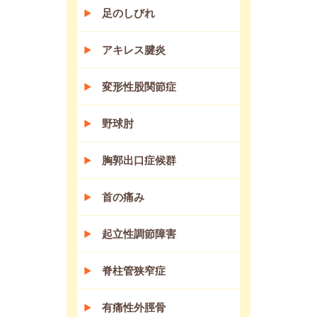
足のしびれ
アキレス腱炎
変形性股関節症
野球肘
胸郭出口症候群
首の痛み
起立性調節障害
脊柱管狭窄症
有痛性外脛骨