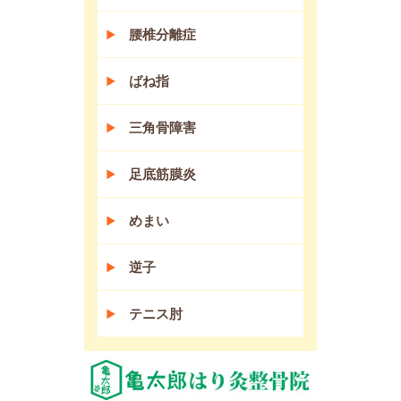
腰椎分離症
ばね指
三角骨障害
足底筋膜炎
めまい
逆子
テニス肘