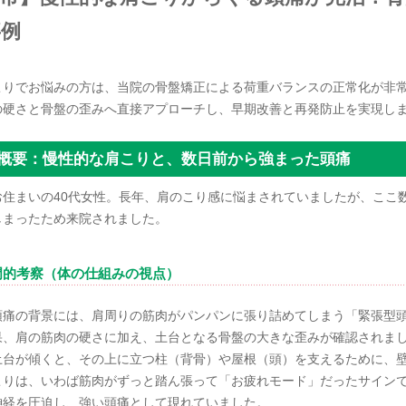
事例
こりでお悩みの方は、当院の骨盤矯正による荷重バランスの正常化が非
の硬さと骨盤の歪みへ直接アプローチし、早期改善と再発防止を実現し
症例概要：慢性的な肩こりと、数日前から強まった頭痛
お住まいの40代女性。長年、肩のこり感に悩まされていましたが、ここ
しまったため来院されました。
門的考察（体の仕組みの視点）
頭痛の背景には、肩周りの筋肉がパンパンに張り詰めてしまう「緊張型
果、肩の筋肉の硬さに加え、土台となる骨盤の大きな歪みが確認されま
土台が傾くと、その上に立つ柱（背骨）や屋根（頭）を支えるために、
こりは、いわば筋肉がずっと踏ん張って「お疲れモード」だったサイン
神経を圧迫し、強い頭痛として現れていました。