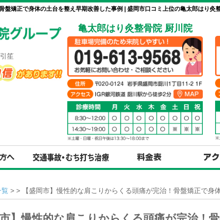
骨盤矯正で身体の土台を整え早期改善した事例 | 盛岡市口コミ上位の亀太郎はり灸
亀太郎はり灸整骨院 厨川院
引笙
一覧
> > 【盛岡市】慢性的な肩こりからくる頭痛が完治！骨盤矯正で身
市】慢性的な肩こりからくる頭痛が完治！骨