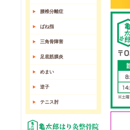
腰椎分離症
ばね指
三角骨障害
足底筋膜炎
めまい
逆子
テニス肘