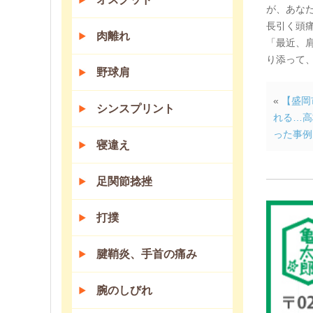
が、あな
長引く頭
肉離れ
「最近、
り添って
野球肩
«
【盛岡
シンスプリント
れる…高
った事例
寝違え
足関節捻挫
打撲
腱鞘炎、手首の痛み
腕のしびれ