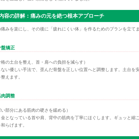
施術内容の詳解：痛みの元を絶つ根本アプローチ
の痛みを楽にし、その後に「疲れにくい体」を作るためのプランを立て
骨盤矯正
骨格の土台を整え、首・肩への負担を減らす）
しない優しい手法で、歪んだ骨盤を正しい位置へと調整します。土台を
を整えます。
筋肉調整
深い部分にある筋肉の硬さを緩める）
き金となっている首や肩、背中の筋肉を丁寧にほぐします。ギュッと縮
を和らげます。