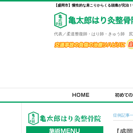
【盛岡市】慢性的な肩こりからくる頭痛が完治！
代表／柔道整復師・はり師・きゅう師 尻
症例記事
【盛岡