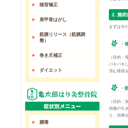
猫背矯正
2. 
肩甲骨はがし
まずは今
筋膜リリース（筋膜調
整）
・
巻き爪補正
（目的：
バキバキ
ダイエット
済む環境
・
（目的：
頭痛の引
り、頭痛
腰痛