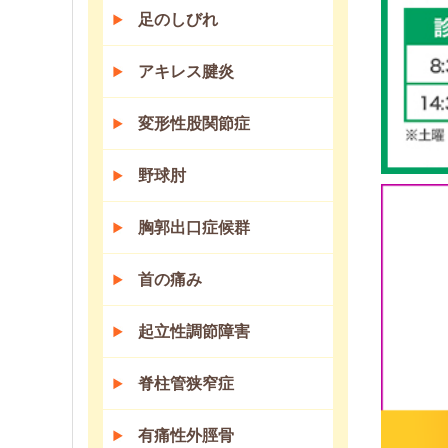
足のしびれ
アキレス腱炎
変形性股関節症
野球肘
胸郭出口症候群
首の痛み
起立性調節障害
脊柱管狭窄症
有痛性外脛骨