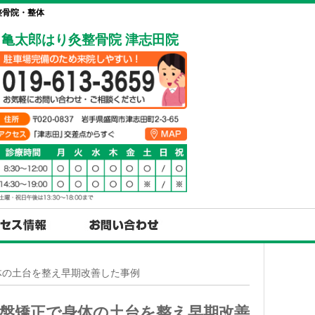
整骨院・整体
亀太郎はり灸整骨院 津志田院
体の土台を整え早期改善した事例
盤矯正で身体の土台を整え早期改善