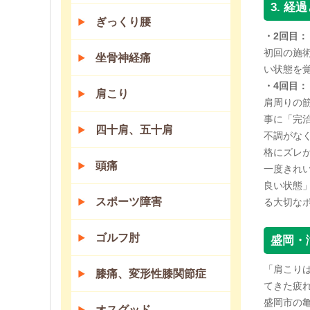
3. 
ぎっくり腰
・2回目：
初回の施
坐骨神経痛
い状態を
・4回目：
肩こり
肩周りの
事に「完
四十肩、五十肩
不調がな
格にズレ
頭痛
一度きれ
良い状態
スポーツ障害
る大切な
ゴルフ肘
盛岡・
「肩こり
膝痛、変形性膝関節症
てきた疲
盛岡市の
オスグッド