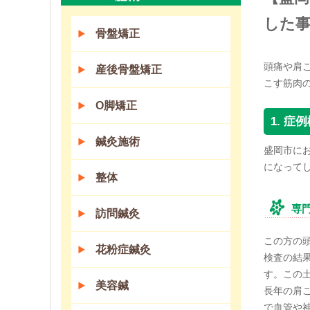
した
骨盤矯正
頭痛や肩
産後骨盤矯正
こす筋肉
O脚矯正
1. 
鍼灸施術
盛岡市に
になって
整体
専
訪問鍼灸
この方の
花粉症鍼灸
検査の結
す。この
美容鍼
長年の肩
で血管や