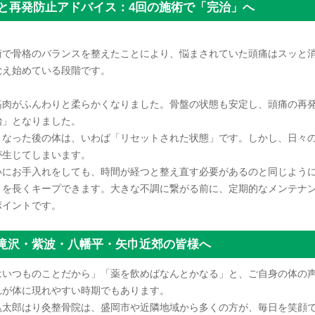
経過と再発防止アドバイス：4回の施術で「完治」へ
術で骨格のバランスを整えたことにより、悩まされていた頭痛はスッと
覚え始めている段階です。
筋肉がふんわりと柔らかくなりました。骨盤の状態も安定し、頭痛の再
治」となりました。
くなった後の体は、いわば「リセットされた状態」です。しかし、日々
が生じてしまいます。
いにお手入れをしても、時間が経つと整え直す必要があるのと同じよう
」を長くキープできます。大きな不調に繋がる前に、定期的なメンテナ
ポイントです。
滝沢・紫波・八幡平・矢巾近郊の皆様へ
はいつものことだから」「薬を飲めばなんとかなる」と、ご自身の体の声
れが体に現れやすい時期でもあります。
亀太郎はり灸整骨院は、盛岡市や近隣地域から多くの方が、毎日を笑顔