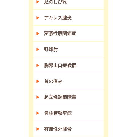
足のしびれ
アキレス腱炎
変形性股関節症
野球肘
胸郭出口症候群
首の痛み
起立性調節障害
脊柱管狭窄症
有痛性外脛骨