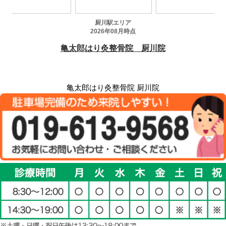
亀太郎はり灸整骨院 厨川院