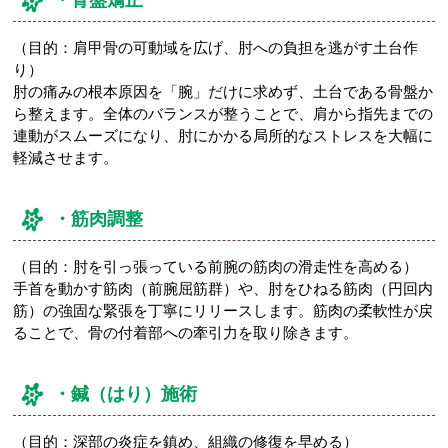
・骨盤矯正
（目的：肩甲骨の可動域を広げ、肘への負担を逃がす土台作
り）
肘の痛みの根本原因を「腕」だけに求めず、土台である骨盤か
ら整えます。全体のバランスが整うことで、肩から指先までの
連動がスムーズになり、肘にかかる局所的なストレスを大幅に
軽減させます。
・筋肉調整
（目的：肘を引っ張っている前腕の筋肉の滑走性を高める）
手首を動かす筋肉（前腕屈筋群）や、肘をひねる筋肉（円回内
筋）の強固な緊張を丁寧にリリースします。筋肉の柔軟性が戻
ることで、骨の付着部への牽引力を取り除きます。
・鍼（はり）施術
（目的：深部の炎症を鎮め、組織の修復を早める）