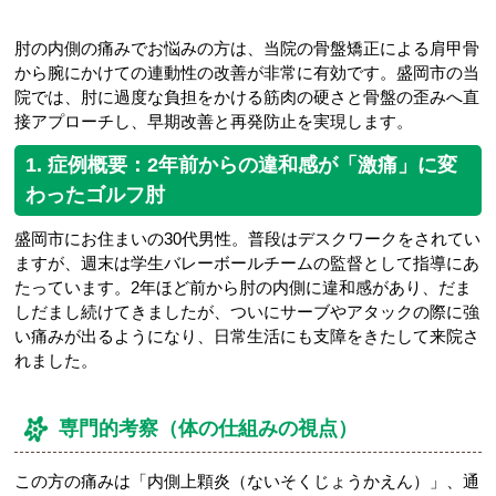
肘の内側の痛みでお悩みの方は、当院の骨盤矯正による肩甲骨
から腕にかけての連動性の改善が非常に有効です。盛岡市の当
院では、肘に過度な負担をかける筋肉の硬さと骨盤の歪みへ直
接アプローチし、早期改善と再発防止を実現します。
1. 症例概要：2年前からの違和感が「激痛」に変
わったゴルフ肘
盛岡市にお住まいの30代男性。普段はデスクワークをされてい
ますが、週末は学生バレーボールチームの監督として指導にあ
たっています。2年ほど前から肘の内側に違和感があり、だま
しだまし続けてきましたが、ついにサーブやアタックの際に強
い痛みが出るようになり、日常生活にも支障をきたして来院さ
れました。
専門的考察（体の仕組みの視点）
この方の痛みは「内側上顆炎（ないそくじょうかえん）」、通