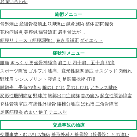
お問い合わせ
施術メニュー
骨盤矯正
産後骨盤矯正
O脚矯正
鍼灸施術
整体
訪問鍼灸
花粉症鍼灸
美容鍼
猫背矯正
肩甲骨はがし
筋膜リリース（筋膜調整）
巻き爪補正
ダイエット
症状別メニュー
腰痛
ぎっくり腰
坐骨神経痛
肩こり
四十肩、五十肩
頭痛
スポーツ障害
ゴルフ肘
膝痛、変形性膝関節症
オスグッド
肉離れ
野球肩
シンスプリント
寝違え
足関節捻挫
打撲
腱鞘炎、手首の痛み
腕のしびれ
足のしびれ
アキレス腱炎
変形性股関節症
野球肘
胸郭出口症候群
首の痛み
起立性調節障害
脊柱管狭窄症
有痛性外脛骨
腰椎分離症
ばね指
三角骨障害
足底筋膜炎
めまい
逆子
テニス肘
交通事故の治療
交通事故・むち打ち施術
整形外科と整骨院（接骨院）との違い