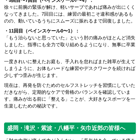
・5回目〜7回目（ペインスケール7〜4）：
徐々に前腕の緊張が解け、軽いサーブであれば痛みが出にくく
なってきました。7回目には、練習の最初こそ違和感があるも
のの、動いているうちにスムーズに振れるまで回復しました。
・11回目（ペインスケール0〜1）：
「もう治らないと思っていた」という肘の痛みがほとんど消失
しました。指導にも全力で取り組めるようになり、無事に卒業
となりました。
一度きれいに整えたお庭も、手入れを怠ればまた雑草が生えて
しまうように、お体もハードな練習やデスクワークを続ければ
少しずつ歪みが生じます。
現在は、再発を防ぐためのセルフストレッチを習慣にしていた
だきながら、定期的なケアで骨格のバランスを確認していま
す。痛みが出る前に「整える」ことが、大好きなスポーツを一
生楽しむための秘訣です。
盛岡・滝沢・紫波・八幡平・矢巾近郊の皆様へ