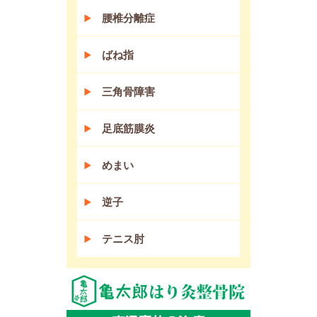
腰椎分離症
ばね指
三角骨障害
足底筋膜炎
めまい
逆子
テニス肘