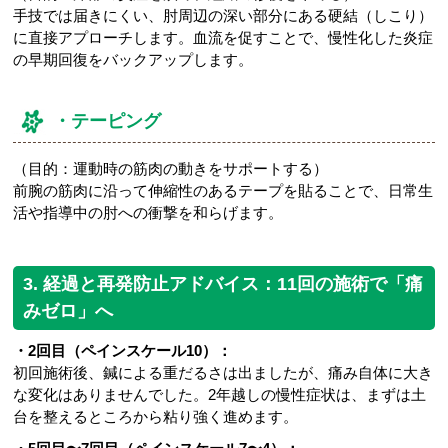
手技では届きにくい、肘周辺の深い部分にある硬結（しこり）
に直接アプローチします。血流を促すことで、慢性化した炎症
の早期回復をバックアップします。
・テーピング
（目的：運動時の筋肉の動きをサポートする）
前腕の筋肉に沿って伸縮性のあるテープを貼ることで、日常生
活や指導中の肘への衝撃を和らげます。
3. 経過と再発防止アドバイス：11回の施術で「痛
みゼロ」へ
・2回目（ペインスケール10）：
初回施術後、鍼による重だるさは出ましたが、痛み自体に大き
な変化はありませんでした。2年越しの慢性症状は、まずは土
台を整えるところから粘り強く進めます。