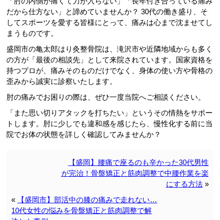
「肘の内側が痛くて力が入らない」「長年付き合っている痛み
だから仕方ない」と諦めていませんか？ 30代の働き盛り、そ
してスポーツを愛する皆様にとって、痛みは心まで沈ませてし
まうものです。
盛岡市の亀太郎はり灸整骨院は、滝沢市や近隣地域からも多く
の方が「最後の相談先」として来院されています。国家資格を
持つプロが、痛みそのものだけでなく、身体の使い方や骨格の
歪みから誠実に診察いたします。
肘の痛みでお困りの際は、ぜひ一度当院へご相談ください。
「また思い切りアタックを打ちたい」というその情熱をサポー
トします。肘に少しでも違和感を感じたら、慢性化する前に当
院でお体の状態を詳しく確認してみませんか？
【盛岡】腰痛で座るのも辛かった30代男性
が完治！骨盤矯正と筋肉調整で中腰作業を楽
にする方法
»
«
【盛岡市】部活中の膝の痛みで走れない…
10代女性の悩みを骨盤矯正と筋肉調整で解