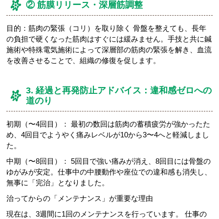
② 筋膜リリース・深層筋調整
目的：筋肉の緊張（コリ）を取り除く 骨盤を整えても、長年
の負担で硬くなった筋肉はすぐには緩みません。手技と共に鍼
施術や特殊電気施術によって深層部の筋肉の緊張を解き、血流
を改善させることで、組織の修復を促します。
3. 経過と再発防止アドバイス：違和感ゼロへの
道のり
初期（〜4回目）： 最初の数回は筋肉の蓄積疲労が強かったた
め、4回目でようやく痛みレベルが10から3〜4へと軽減しまし
た。
中期（〜8回目）： 5回目で強い痛みが消え、8回目には骨盤の
ゆがみが安定。仕事中の中腰動作や座位での違和感も消失し、
無事に「完治」となりました。
治ってからの「メンテナンス」が重要な理由
現在は、3週間に1回のメンテナンスを行っています。 仕事の