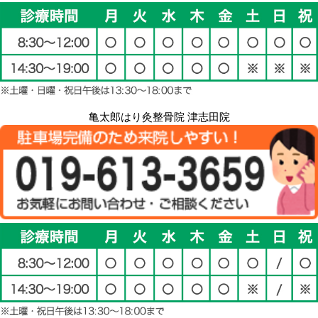
亀太郎はり灸整骨院 津志田院