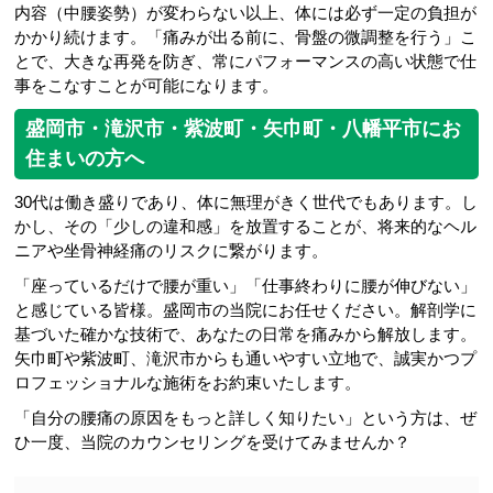
内容（中腰姿勢）が変わらない以上、体には必ず一定の負担が
かかり続けます。「痛みが出る前に、骨盤の微調整を行う」こ
とで、大きな再発を防ぎ、常にパフォーマンスの高い状態で仕
事をこなすことが可能になります。
盛岡市・滝沢市・紫波町・矢巾町・八幡平市にお
住まいの方へ
30代は働き盛りであり、体に無理がきく世代でもあります。し
かし、その「少しの違和感」を放置することが、将来的なヘル
ニアや坐骨神経痛のリスクに繋がります。
「座っているだけで腰が重い」「仕事終わりに腰が伸びない」
と感じている皆様。盛岡市の当院にお任せください。解剖学に
基づいた確かな技術で、あなたの日常を痛みから解放します。
矢巾町や紫波町、滝沢市からも通いやすい立地で、誠実かつプ
ロフェッショナルな施術をお約束いたします。
「自分の腰痛の原因をもっと詳しく知りたい」という方は、ぜ
ひ一度、当院のカウンセリングを受けてみませんか？