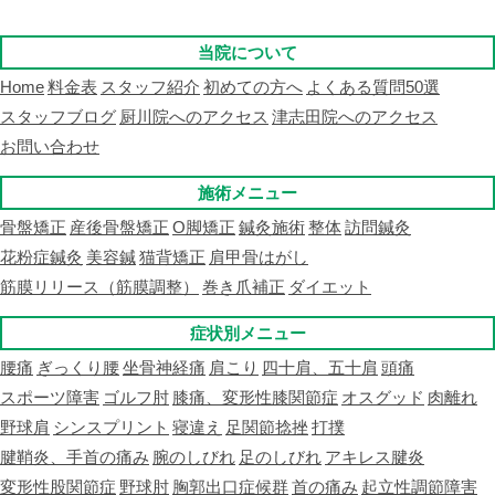
当院について
Home
料金表
スタッフ紹介
初めての方へ
よくある質問50選
スタッフブログ
厨川院へのアクセス
津志田院へのアクセス
お問い合わせ
施術メニュー
骨盤矯正
産後骨盤矯正
O脚矯正
鍼灸施術
整体
訪問鍼灸
花粉症鍼灸
美容鍼
猫背矯正
肩甲骨はがし
筋膜リリース（筋膜調整）
巻き爪補正
ダイエット
症状別メニュー
腰痛
ぎっくり腰
坐骨神経痛
肩こり
四十肩、五十肩
頭痛
スポーツ障害
ゴルフ肘
膝痛、変形性膝関節症
オスグッド
肉離れ
野球肩
シンスプリント
寝違え
足関節捻挫
打撲
腱鞘炎、手首の痛み
腕のしびれ
足のしびれ
アキレス腱炎
変形性股関節症
野球肘
胸郭出口症候群
首の痛み
起立性調節障害