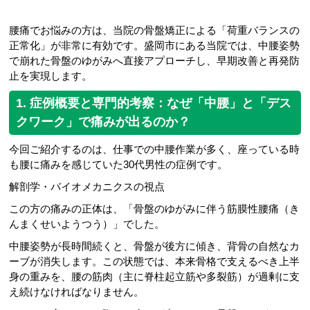
腰痛でお悩みの方は、当院の骨盤矯正による「荷重バランスの
正常化」が非常に有効です。盛岡市にある当院では、中腰姿勢
で崩れた骨盤のゆがみへ直接アプローチし、早期改善と再発防
止を実現します。
1. 症例概要と専門的考察：なぜ「中腰」と「デス
クワーク」で痛みが出るのか？
今回ご紹介するのは、仕事での中腰作業が多く、座っている時
も腰に痛みを感じていた30代男性の症例です。
解剖学・バイオメカニクスの視点
この方の痛みの正体は、「骨盤のゆがみに伴う筋膜性腰痛（き
んまくせいようつう）」でした。
中腰姿勢が長時間続くと、骨盤が後方に傾き、背骨の自然なカ
ーブが消失します。この状態では、本来骨格で支えるべき上半
身の重みを、腰の筋肉（主に脊柱起立筋や多裂筋）が過剰に支
え続けなければなりません。