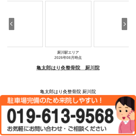
亀太郎はり灸整骨院 厨川院