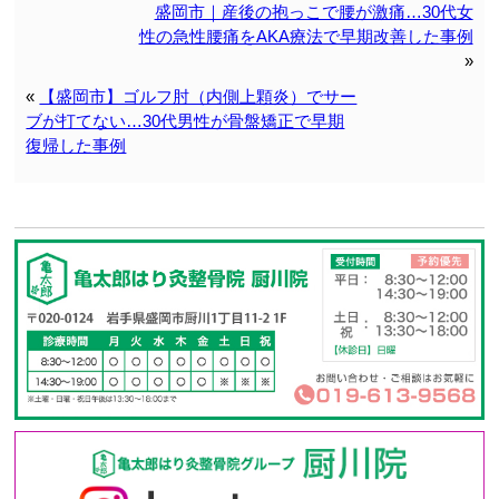
盛岡市｜産後の抱っこで腰が激痛…30代女
性の急性腰痛をAKA療法で早期改善した事例
»
«
【盛岡市】ゴルフ肘（内側上顆炎）でサー
ブが打てない…30代男性が骨盤矯正で早期
復帰した事例