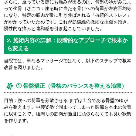
さらに、座っている際にも痛みが出るのは、骨盤のゆがみによ
って坐骨（ざこつ：座る時に当たる骨）への荷重が左右不均等
になり、特定の筋肉が常に引き伸ばされる「持続的ストレス」
がかかっていたためです。これが筋繊維の微細な損傷を招き、
慢性的な痛みと違和感を引き起こしていました。
2. 施術内容の詳解：段階的なアプローチで根本か
ら変える
当院では、単なるマッサージではなく、以下のステップで根本
改善を図りました。
① 骨盤矯正（骨格のバランスを整える治療）
目的：腰への荷重を分散させる まずは土台である骨盤のゆが
みを整えます。中腰姿勢で固まってしまった関節を本来の位置
に戻すことで、腰周りの筋肉が過度に頑張らなくても良い状態
を作ります。