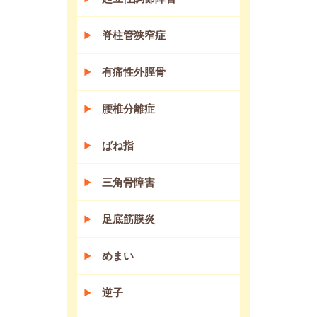
脊柱管狭窄症
有痛性外脛骨
腰椎分離症
ばね指
三角骨障害
足底筋膜炎
めまい
逆子