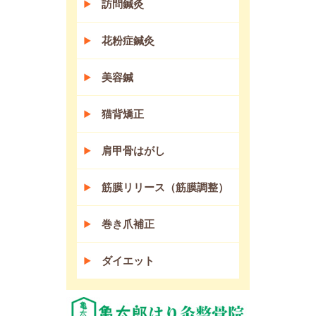
訪問鍼灸
花粉症鍼灸
美容鍼
猫背矯正
肩甲骨はがし
筋膜リリース（筋膜調整）
巻き爪補正
ダイエット