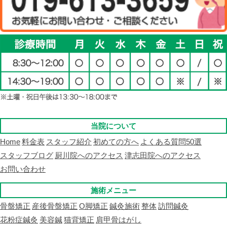
当院について
Home
料金表
スタッフ紹介
初めての方へ
よくある質問50選
スタッフブログ
厨川院へのアクセス
津志田院へのアクセス
お問い合わせ
施術メニュー
骨盤矯正
産後骨盤矯正
O脚矯正
鍼灸施術
整体
訪問鍼灸
花粉症鍼灸
美容鍼
猫背矯正
肩甲骨はがし