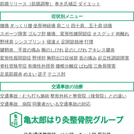
筋膜リリース（筋膜調整）
巻き爪補正
ダイエット
症状別メニュー
腰痛
ぎっくり腰
坐骨神経痛
肩こり
四十肩、五十肩
頭痛
スポーツ障害
ゴルフ肘
膝痛、変形性膝関節症
オスグッド
肉離れ
野球肩
シンスプリント
寝違え
足関節捻挫
打撲
腱鞘炎、手首の痛み
腕のしびれ
足のしびれ
アキレス腱炎
変形性股関節症
野球肘
胸郭出口症候群
首の痛み
起立性調節障害
脊柱管狭窄症
有痛性外脛骨
腰椎分離症
ばね指
三角骨障害
足底筋膜炎
めまい
逆子
テニス肘
交通事故の治療
交通事故・むち打ち施術
整形外科と整骨院（接骨院）との違い
交通事故 病院
同乗者がいる交通事故の対応