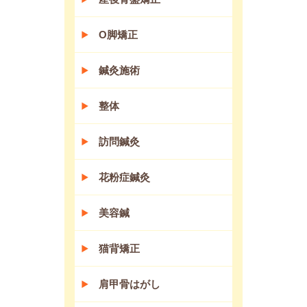
O脚矯正
鍼灸施術
整体
訪問鍼灸
花粉症鍼灸
美容鍼
猫背矯正
肩甲骨はがし