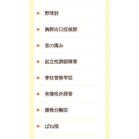
野球肘
胸郭出口症候群
首の痛み
起立性調節障害
脊柱管狭窄症
有痛性外脛骨
腰椎分離症
ばね指