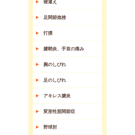
寝違え
足関節捻挫
打撲
腱鞘炎、手首の痛み
腕のしびれ
足のしびれ
アキレス腱炎
変形性股関節症
野球肘