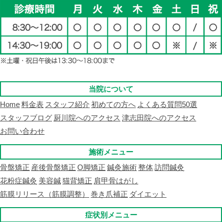
当院について
Home
料金表
スタッフ紹介
初めての方へ
よくある質問50選
スタッフブログ
厨川院へのアクセス
津志田院へのアクセス
お問い合わせ
施術メニュー
骨盤矯正
産後骨盤矯正
O脚矯正
鍼灸施術
整体
訪問鍼灸
花粉症鍼灸
美容鍼
猫背矯正
肩甲骨はがし
筋膜リリース（筋膜調整）
巻き爪補正
ダイエット
症状別メニュー