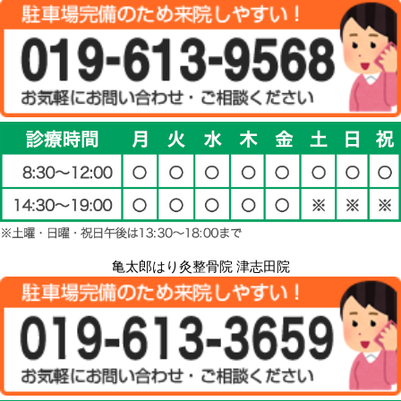
亀太郎はり灸整骨院 津志田院