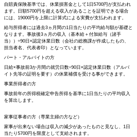
自賠責保険基準では、休業損害金として1日5700円が支払われ
ます。日額5700円を超える収入があることを証明できる場合
には、19000円を上限に計算式による実費が支払われます。
給与所得者には過去3ヵ月間の1日当たりの平均給与額が基礎と
なります。事故後3ヵ月の収入（基本給＋付加給与（諸手
当））÷90日×認定休業日数（会社の総務課が作成したもの、
担当者名、代表者印）となっています。
パート・アルバイトの方
日給×事故前3か月間の就労日数÷90日×認定休業日数（アルバ
イト先等の証明を要す）の休業補償を受ける事ができます。
事業所得者の方
事故前年の所得税確定申告所得を基準に1日当たりの平均収入
を算出します。
家事従事者の方（専業主婦の方など）
家事が出来ない場合は収入の減少があったものと見なし、1日
当たり5700円を限度として支給されます。