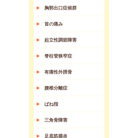
胸郭出口症候群
首の痛み
起立性調節障害
脊柱管狭窄症
有痛性外脛骨
腰椎分離症
ばね指
三角骨障害
足底筋膜炎