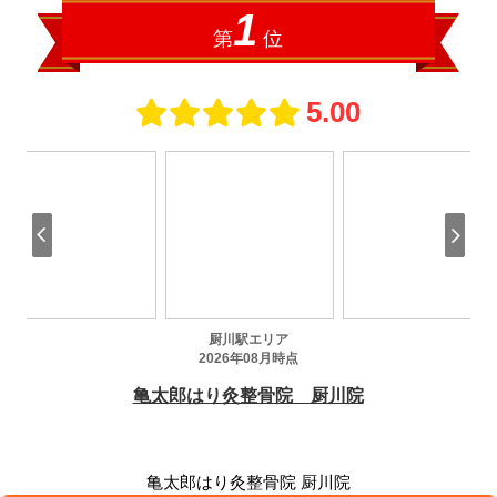
亀太郎はり灸整骨院 厨川院