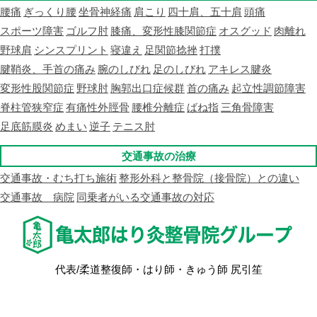
腰痛
ぎっくり腰
坐骨神経痛
肩こり
四十肩、五十肩
頭痛
スポーツ障害
ゴルフ肘
膝痛、変形性膝関節症
オスグッド
肉離れ
野球肩
シンスプリント
寝違え
足関節捻挫
打撲
腱鞘炎、手首の痛み
腕のしびれ
足のしびれ
アキレス腱炎
変形性股関節症
野球肘
胸郭出口症候群
首の痛み
起立性調節障害
脊柱管狭窄症
有痛性外脛骨
腰椎分離症
ばね指
三角骨障害
足底筋膜炎
めまい
逆子
テニス肘
交通事故の治療
交通事故・むち打ち施術
整形外科と整骨院（接骨院）との違い
交通事故 病院
同乗者がいる交通事故の対応
代表/柔道整復師・はり師・きゅう師 尻引笙