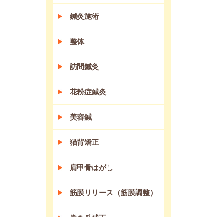
鍼灸施術
整体
訪問鍼灸
花粉症鍼灸
美容鍼
猫背矯正
肩甲骨はがし
筋膜リリース（筋膜調整）