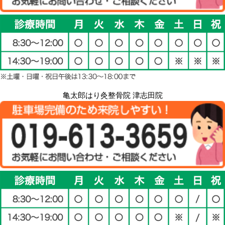
亀太郎はり灸整骨院 津志田院