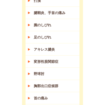
打撲
腱鞘炎、手首の痛み
腕のしびれ
足のしびれ
アキレス腱炎
変形性股関節症
野球肘
胸郭出口症候群
首の痛み