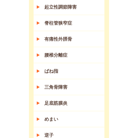
起立性調節障害
脊柱管狭窄症
有痛性外脛骨
腰椎分離症
ばね指
三角骨障害
足底筋膜炎
めまい
逆子