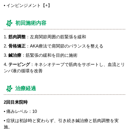
• インピンジメント【+】
初回施術内容
1.
筋肉調整
：左肩関節周囲の筋緊張を緩和
2.
骨格矯正
：AKA療法で肩関節のバランスを整える
3.
鍼治療
：筋緊張の緩和を目的に施術
4.
テーピング
：キネシオテープで筋肉をサポートし、血流とリ
ンパ液の循環を改善
治療経過
2回目来院時
• 痛みレベル：10
• 症状は初診時と変わらず、引き続き鍼治療と筋肉調整を実
施。