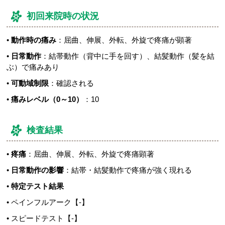
初回来院時の状況
•
動作時の痛み
：屈曲、伸展、外転、外旋で疼痛が顕著
•
日常動作
：結帯動作（背中に手を回す）、結髪動作（髪を結
ぶ）で痛みあり
•
可動域制限
：確認される
•
痛みレベル（0～10）
：10
検査結果
•
疼痛
：屈曲、伸展、外転、外旋で疼痛顕著
•
日常動作の影響
：結帯・結髪動作で疼痛が強く現れる
•
特定テスト結果
• ペインフルアーク【-】
• スピードテスト【-】