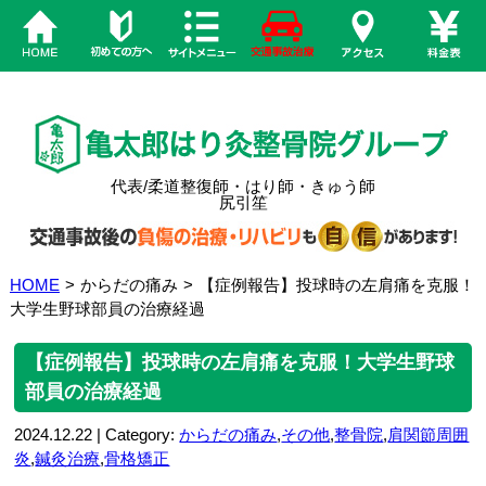
代表/柔道整復師・はり師・きゅう師
尻引笙
HOME
>
からだの痛み
>
【症例報告】投球時の左肩痛を克服！
大学生野球部員の治療経過
【症例報告】投球時の左肩痛を克服！大学生野球
部員の治療経過
2024.12.22 | Category:
からだの痛み
,
その他
,
整骨院
,
肩関節周囲
炎
,
鍼灸治療
,
骨格矯正