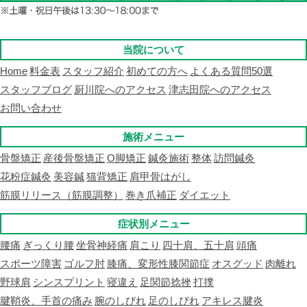
当院について
Home
料金表
スタッフ紹介
初めての方へ
よくある質問50選
スタッフブログ
厨川院へのアクセス
津志田院へのアクセス
お問い合わせ
施術メニュー
骨盤矯正
産後骨盤矯正
O脚矯正
鍼灸施術
整体
訪問鍼灸
花粉症鍼灸
美容鍼
猫背矯正
肩甲骨はがし
筋膜リリース（筋膜調整）
巻き爪補正
ダイエット
症状別メニュー
腰痛
ぎっくり腰
坐骨神経痛
肩こり
四十肩、五十肩
頭痛
スポーツ障害
ゴルフ肘
膝痛、変形性膝関節症
オスグッド
肉離れ
野球肩
シンスプリント
寝違え
足関節捻挫
打撲
腱鞘炎、手首の痛み
腕のしびれ
足のしびれ
アキレス腱炎