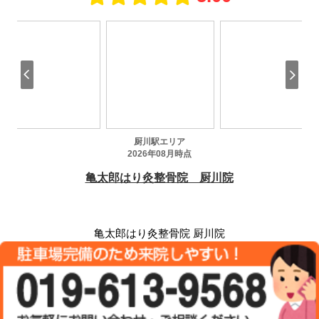
亀太郎はり灸整骨院 厨川院