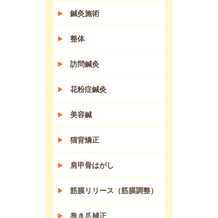
鍼灸施術
整体
訪問鍼灸
花粉症鍼灸
美容鍼
猫背矯正
肩甲骨はがし
筋膜リリース（筋膜調整）
巻き爪補正