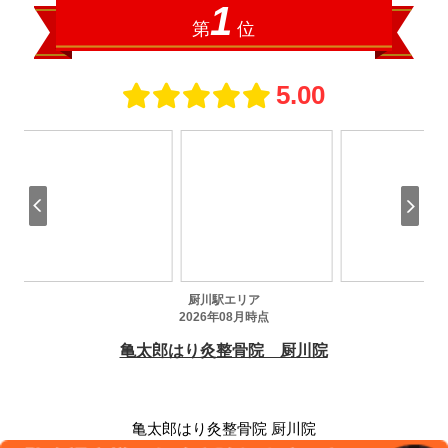
亀太郎はり灸整骨院 厨川院