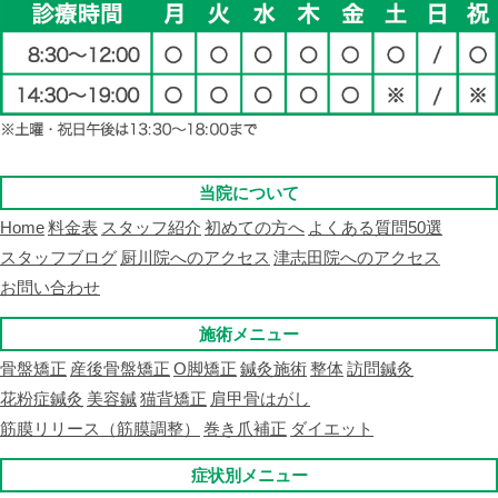
当院について
Home
料金表
スタッフ紹介
初めての方へ
よくある質問50選
スタッフブログ
厨川院へのアクセス
津志田院へのアクセス
お問い合わせ
施術メニュー
骨盤矯正
産後骨盤矯正
O脚矯正
鍼灸施術
整体
訪問鍼灸
花粉症鍼灸
美容鍼
猫背矯正
肩甲骨はがし
筋膜リリース（筋膜調整）
巻き爪補正
ダイエット
症状別メニュー