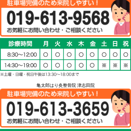
亀太郎はり灸整骨院 津志田院