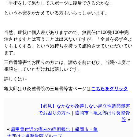
「手術をして果たしてスポーツに復帰できるのかな」
という不安をかかえている方もいらっしゃいます。
当然、症状に個人差がありますので、無責任に100発100中完
治させますとは言うことは出来ないですが、「全員を必ず今よ
りもよくする」という気持ちを持って施術させていただいてい
ます。
三角骨障害でお困りの方には、諦める前にぜひ、当院へ1度ご
相談をしていただければ嬉しいです。
詳しくは↓↓
亀太郎はり灸整骨院の三角骨障害ページは
こちらをクリック
【必見】なかなか改善しない起立性調節障害
でお困りの方へ｜盛岡市・亀太郎はり灸整骨
院
»
«
肩甲骨付近の痛みの症例報告｜盛岡市・亀
太郎はり灸整骨院グループ