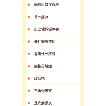
胸郭出口症候群
首の痛み
起立性調節障害
脊柱管狭窄症
有痛性外脛骨
腰椎分離症
ばね指
三角骨障害
足底筋膜炎