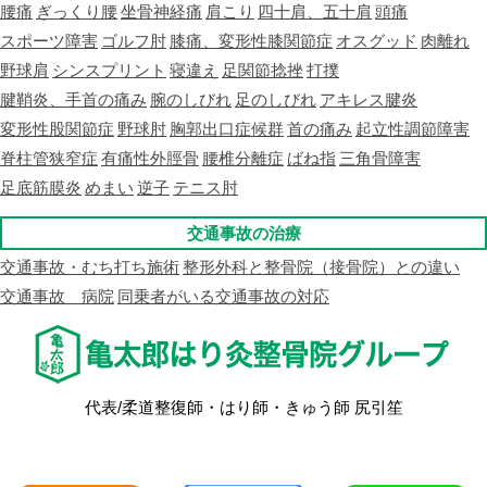
腰痛
ぎっくり腰
坐骨神経痛
肩こり
四十肩、五十肩
頭痛
スポーツ障害
ゴルフ肘
膝痛、変形性膝関節症
オスグッド
肉離れ
野球肩
シンスプリント
寝違え
足関節捻挫
打撲
腱鞘炎、手首の痛み
腕のしびれ
足のしびれ
アキレス腱炎
変形性股関節症
野球肘
胸郭出口症候群
首の痛み
起立性調節障害
脊柱管狭窄症
有痛性外脛骨
腰椎分離症
ばね指
三角骨障害
足底筋膜炎
めまい
逆子
テニス肘
交通事故の治療
交通事故・むち打ち施術
整形外科と整骨院（接骨院）との違い
交通事故 病院
同乗者がいる交通事故の対応
代表/柔道整復師・はり師・きゅう師 尻引笙