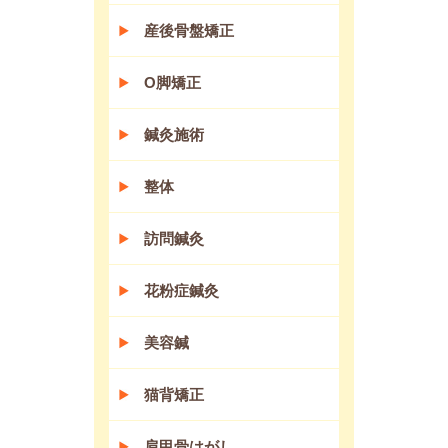
産後骨盤矯正
O脚矯正
鍼灸施術
整体
訪問鍼灸
花粉症鍼灸
美容鍼
猫背矯正
肩甲骨はがし