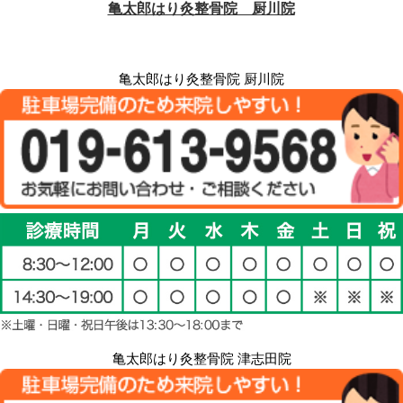
亀太郎はり灸整骨院 厨川院
亀太郎はり灸整骨院 津志田院