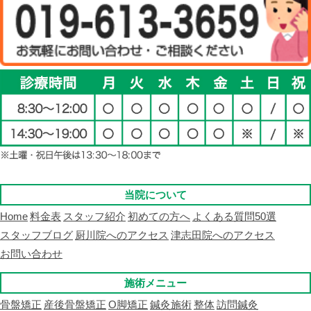
当院について
Home
料金表
スタッフ紹介
初めての方へ
よくある質問50選
スタッフブログ
厨川院へのアクセス
津志田院へのアクセス
お問い合わせ
施術メニュー
骨盤矯正
産後骨盤矯正
O脚矯正
鍼灸施術
整体
訪問鍼灸