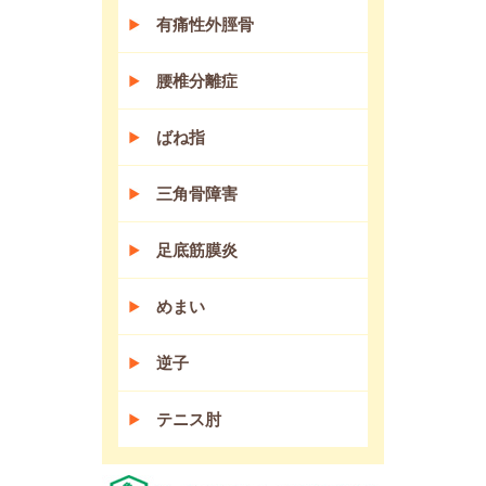
有痛性外脛骨
腰椎分離症
ばね指
三角骨障害
足底筋膜炎
めまい
逆子
テニス肘