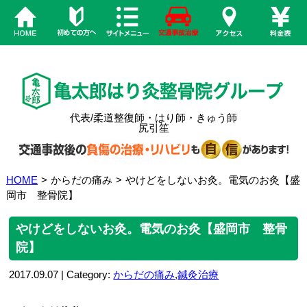
代表/柔道整復師・はり師・きゅう師
尻引笙
HOME
>
からだの痛み
>
やけどをしないお灸。電気のお灸【盛
岡市 整骨院】
やけどをしないお灸。電気のお灸【盛岡市 整骨
院】
2017.09.07 | Category:
からだの痛み
,
鍼灸治療