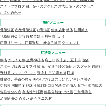
スタッフブログ
厨川院へのアクセス
津志田院へのアクセス
お問い合わせ
施術メニュー
骨盤矯正
産後骨盤矯正
O脚矯正
鍼灸施術
整体
訪問鍼灸
花粉症鍼灸
美容鍼
猫背矯正
肩甲骨はがし
筋膜リリース（筋膜調整）
巻き爪補正
ダイエット
症状別メニュー
腰痛
ぎっくり腰
坐骨神経痛
肩こり
四十肩、五十肩
頭痛
スポーツ障害
ゴルフ肘
膝痛、変形性膝関節症
オスグッド
肉離れ
野球肩
シンスプリント
寝違え
足関節捻挫
打撲
腱鞘炎、手首の痛み
腕のしびれ
足のしびれ
アキレス腱炎
変形性股関節症
野球肘
胸郭出口症候群
首の痛み
起立性調節障害
脊柱管狭窄症
有痛性外脛骨
腰椎分離症
ばね指
三角骨障害
足底筋膜炎
めまい
逆子
テニス肘