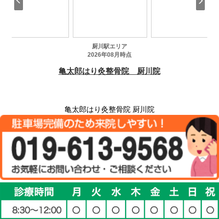
亀太郎はり灸整骨院 厨川院