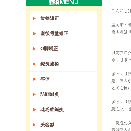
こんにちは(
骨盤矯正
盛岡市・
亀太郎は
産後骨盤矯正
O脚矯正
以前ブロ
今回はぎ
鍼灸施術
ぎっくり
整体
急に痛み
とても怖
訪問鍼灸
ぎっくり
急性 と
花粉症鍼灸
「急性の
美容鍼
普段痛み