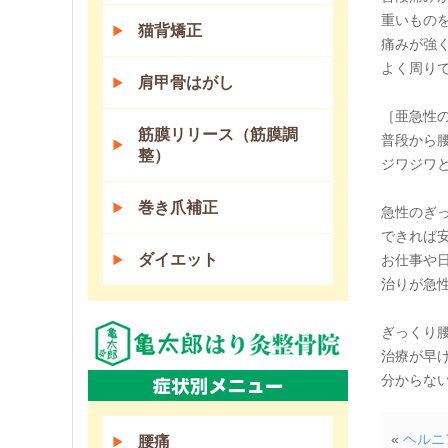
重いもの
猫背矯正
痛みが強
よく周り
肩甲骨はがし
［亜急性
筋膜リリース（筋膜調
普段から
整）
ジワジワ
巻き爪補正
急性のぎ
できれば
ダイエット
お仕事や
治りが急
ぎっくり
治療が早
分からな
«
ヘルニ
腰痛