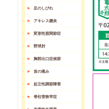
足のしびれ
アキレス腱炎
変形性股関節症
野球肘
胸郭出口症候群
首の痛み
起立性調節障害
脊柱管狭窄症