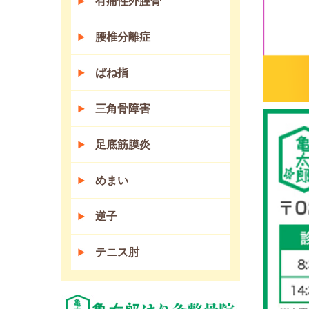
有痛性外脛骨
腰椎分離症
ばね指
三角骨障害
足底筋膜炎
めまい
逆子
テニス肘