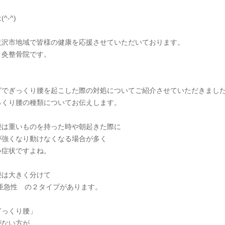
^-^)
滝沢市地域で皆様の健康を応援させていただいております。
り灸整骨院です。
グでぎっくり腰を起こした際の対処についてご紹介させていただきまし
っくり腰の種類についてお伝えします。
腰は重いものを持った時や朝起きた際に
が強くなり動けなくなる場合が多く
い症状ですよね。
腰は大きく分けて
 亜急性 の２タイプがあります。
ぎっくり腰」
がない方が