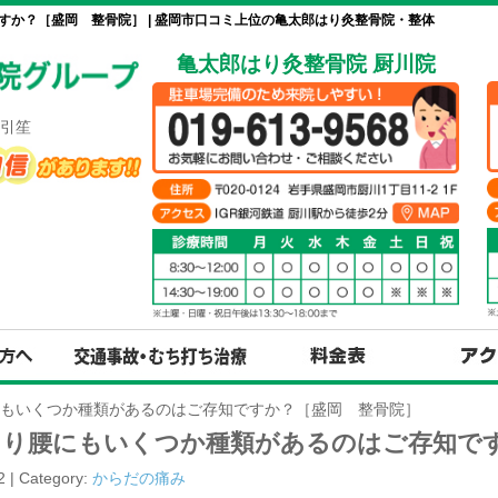
か？［盛岡 整骨院］ | 盛岡市口コミ上位の亀太郎はり灸整骨院・整体
亀太郎はり灸整骨院 厨川院
引笙
もいくつか種類があるのはご存知ですか？［盛岡 整骨院］
くり腰にもいくつか種類があるのはご存知で
2 | Category:
からだの痛み