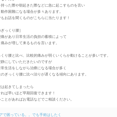
を持った際や朝起きた際などに急に起こすものを言い
く動作困難になる場合が多々あります。
でもお話を聞くものがこちらに当たります！
のぎっくり腰］
腰痛があり日常生活の負担の蓄積によって
と痛みが増して来るものを言います。
っくり腰と比べ、比較的痛みが弱くいくらか動けることが多いです。
安静にしていただきたいのですが
日常生活をしながら治療になる場合が多く
性のぎっくり腰に比べ治りが遅くなる傾向にあります。
腰は起きてしまったら
ければ早いほど早期回復できます！
いことがあればお電話などでご相談ください。
アで困っている。。でも手術はしたく