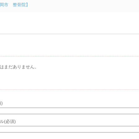
岡市 整骨院】
メント & トラックバック
はまだありません。
メントする
)
ル(必須)