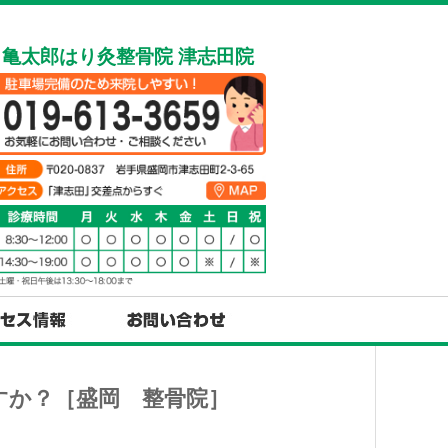
亀太郎はり灸整骨院 津志田院
すか？［盛岡 整骨院］