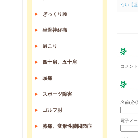
ない【盛
ぎっくり腰
坐骨神経痛
肩こり
コ
四十肩、五十肩
コメント
頭痛
コ
スポーツ障害
名前(必須
ゴルフ肘
電子メー
膝痛、変形性膝関節症