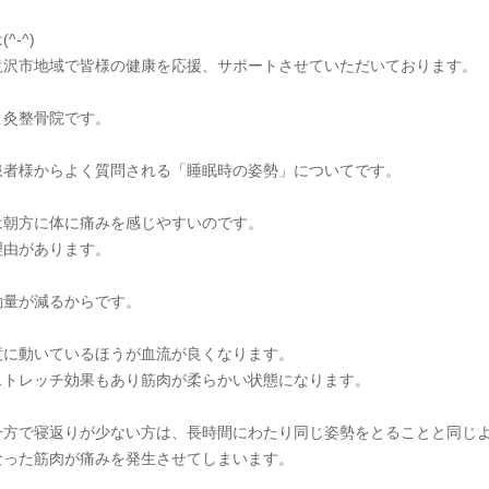
^-^)
滝沢市地域で皆様の健康を応援、サポートさせていただいております。
り灸整骨院です。
患者様からよく質問される「睡眠時の姿勢」についてです。
は朝方に体に痛みを感じやすいのです。
理由があります。
動量が減るからです。
度に動いているほうが血流が良くなります。
ストレッチ効果もあり筋肉が柔らかい状態になります。
一方で寝返りが少ない方は、長時間にわたり同じ姿勢をとることと同じ
なった筋肉が痛みを発生させてしまいます。