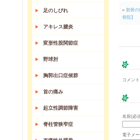
«
肋骨の
足のしびれ
骨院】
アキレス腱炎
変形性股関節症
野球肘
コ
胸郭出口症候群
コメント
首の痛み
コ
起立性調節障害
名前(必須
脊柱管狭窄症
電子メー