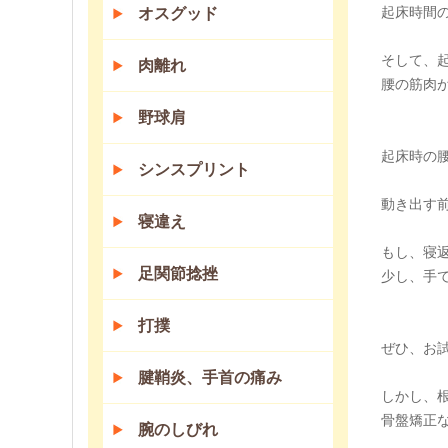
起床時間
オスグッド
そして、
肉離れ
腰の筋肉
野球肩
起床時の
シンスプリント
動き出す
寝違え
もし、寝
足関節捻挫
少し、手
打撲
ぜひ、お
腱鞘炎、手首の痛み
しかし、
骨盤矯正
腕のしびれ