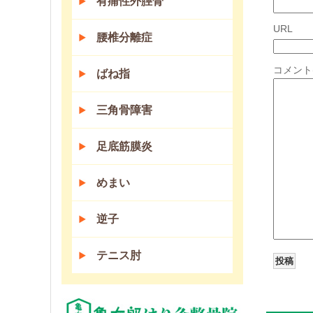
有痛性外脛骨
URL
腰椎分離症
コメント
ばね指
三角骨障害
足底筋膜炎
めまい
逆子
テニス肘