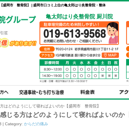
盛岡市 整骨院】 | 盛岡市口コミ上位の亀太郎はり灸整骨院・整体
亀太郎はり灸整骨院 厨川院
引笙
方はどのようにして寝ればよいのか【盛岡市 整骨院】
を感じる方はどのようにして寝ればよいのか
3 | Category:
からだの痛み