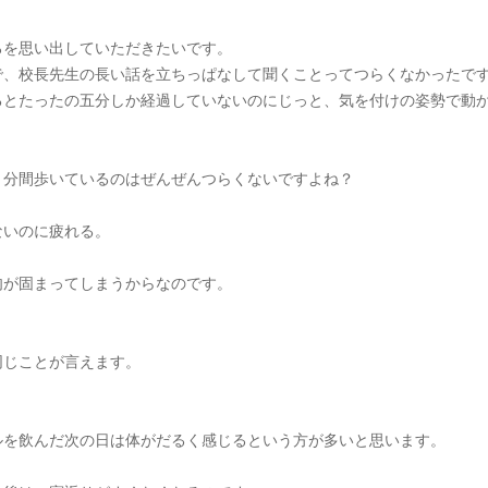
ろを思い出していただきたいです。
で、校長先生の長い話を立ちっぱなして聞くことってつらくなかったで
るとたったの五分しか経過していないのにじっと、気を付けの姿勢で動
５分間歩いているのはぜんぜんつらくないですよね？
ないのに疲れる。
肉が固まってしまうからなのです。
同じことが言えます。
ルを飲んだ次の日は体がだるく感じるという方が多いと思います。