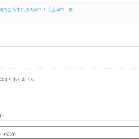
痛みは背中に原因が？！【盛岡市 整
メント & トラックバック
はまだありません。
メントする
)
ル(必須)