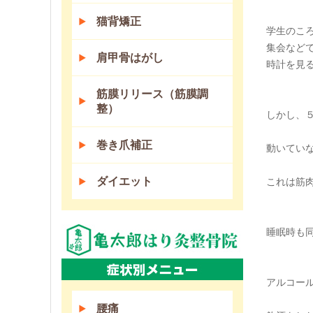
猫背矯正
学生のこ
集会など
肩甲骨はがし
時計を見
筋膜リリース（筋膜調
整）
しかし、
巻き爪補正
動いてい
ダイエット
これは筋
睡眠時も
アルコー
腰痛