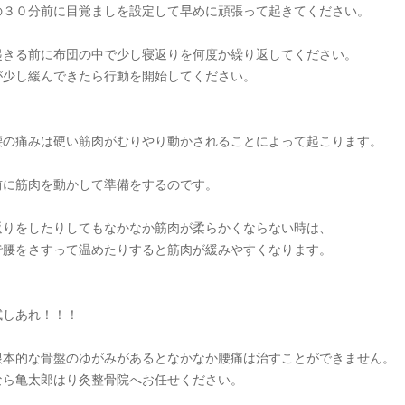
の３０分前に目覚ましを設定して早めに頑張って起きてください。
起きる前に布団の中で少し寝返りを何度か繰り返してください。
が少し緩んできたら行動を開始してください。
腰の痛みは硬い筋肉がむりやり動かされることによって起こります。
前に筋肉を動かして準備をするのです。
返りをしたりしてもなかなか筋肉が柔らかくならない時は、
で腰をさすって温めたりすると筋肉が緩みやすくなります。
試しあれ！！！
根本的な骨盤のゆがみがあるとなかなか腰痛は治すことができません。
なら亀太郎はり灸整骨院へお任せください。