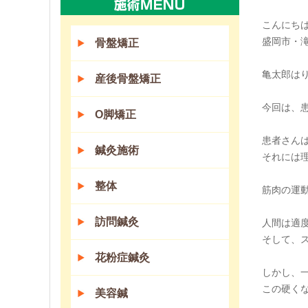
こんにちは(
盛岡市・
骨盤矯正
亀太郎は
産後骨盤矯正
今回は、
O脚矯正
患者さん
鍼灸施術
それには
整体
筋肉の運
訪問鍼灸
人間は適
そして、
花粉症鍼灸
しかし、
この硬く
美容鍼