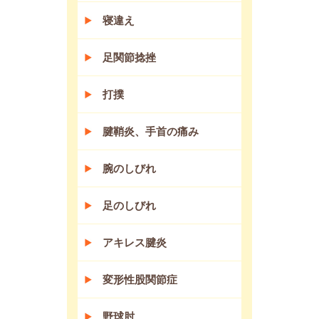
寝違え
足関節捻挫
打撲
腱鞘炎、手首の痛み
腕のしびれ
足のしびれ
アキレス腱炎
変形性股関節症
野球肘