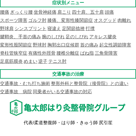
症状別メニュー
腰痛
ぎっくり腰
坐骨神経痛
肩こり
四十肩、五十肩
頭痛
スポーツ障害
ゴルフ肘
膝痛、変形性膝関節症
オスグッド
肉離れ
野球肩
シンスプリント
寝違え
足関節捻挫
打撲
腱鞘炎、手首の痛み
腕のしびれ
足のしびれ
アキレス腱炎
変形性股関節症
野球肘
胸郭出口症候群
首の痛み
起立性調節障害
脊柱管狭窄症
有痛性外脛骨
腰椎分離症
ばね指
三角骨障害
足底筋膜炎
めまい
逆子
テニス肘
交通事故の治療
交通事故・むち打ち施術
整形外科と整骨院（接骨院）との違い
交通事故 病院
同乗者がいる交通事故の対応
代表/柔道整復師・はり師・きゅう師 尻引笙