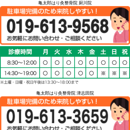
亀太郎はり灸整骨院 厨川院
亀太郎はり灸整骨院 津志田院