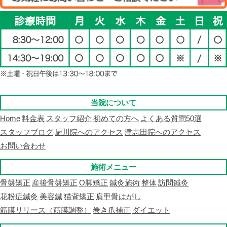
当院について
Home
料金表
スタッフ紹介
初めての方へ
よくある質問50選
スタッフブログ
厨川院へのアクセス
津志田院へのアクセス
お問い合わせ
施術メニュー
骨盤矯正
産後骨盤矯正
O脚矯正
鍼灸施術
整体
訪問鍼灸
花粉症鍼灸
美容鍼
猫背矯正
肩甲骨はがし
筋膜リリース（筋膜調整）
巻き爪補正
ダイエット