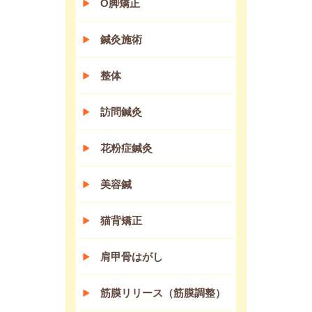
O脚矯正
鍼灸施術
整体
訪問鍼灸
花粉症鍼灸
美容鍼
猫背矯正
肩甲骨はがし
筋膜リリース（筋膜調整）