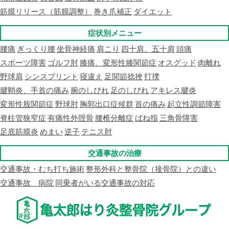
筋膜リリース（筋膜調整）
巻き爪補正
ダイエット
症状別メニュー
腰痛
ぎっくり腰
坐骨神経痛
肩こり
四十肩、五十肩
頭痛
スポーツ障害
ゴルフ肘
膝痛、変形性膝関節症
オスグッド
肉離れ
野球肩
シンスプリント
寝違え
足関節捻挫
打撲
腱鞘炎、手首の痛み
腕のしびれ
足のしびれ
アキレス腱炎
変形性股関節症
野球肘
胸郭出口症候群
首の痛み
起立性調節障害
脊柱管狭窄症
有痛性外脛骨
腰椎分離症
ばね指
三角骨障害
足底筋膜炎
めまい
逆子
テニス肘
交通事故の治療
交通事故・むち打ち施術
整形外科と整骨院（接骨院）との違い
交通事故 病院
同乗者がいる交通事故の対応