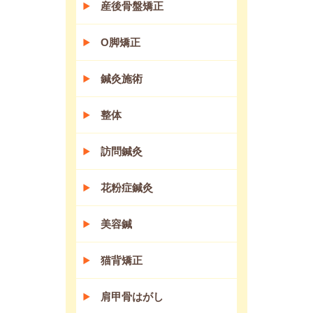
産後骨盤矯正
O脚矯正
鍼灸施術
整体
訪問鍼灸
花粉症鍼灸
美容鍼
猫背矯正
肩甲骨はがし