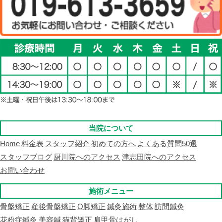
当院について
Home
料金表
スタッフ紹介
初めての方へ
よくある質問50選
スタッフブログ
厨川院へのアクセス
津志田院へのアクセス
お問い合わせ
施術メニュー
骨盤矯正
産後骨盤矯正
O脚矯正
鍼灸施術
整体
訪問鍼灸
花粉症鍼灸
美容鍼
猫背矯正
肩甲骨はがし