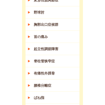
変形性股関節症
野球肘
胸郭出口症候群
首の痛み
起立性調節障害
脊柱管狭窄症
有痛性外脛骨
腰椎分離症
ばね指