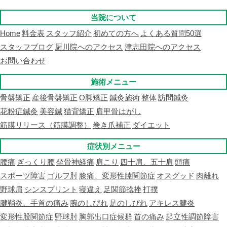
当院について
Home
料金表
スタッフ紹介
初めての方へ
よくある質問50選
スタッフブログ
厨川院へのアクセス
津志田院へのアクセス
お問い合わせ
施術メニュー
骨盤矯正
産後骨盤矯正
O脚矯正
鍼灸施術
整体
訪問鍼灸
花粉症鍼灸
美容鍼
猫背矯正
肩甲骨はがし
筋膜リリース（筋膜調整）
巻き爪補正
ダイエット
症状別メニュー
腰痛
ぎっくり腰
坐骨神経痛
肩こり
四十肩、五十肩
頭痛
スポーツ障害
ゴルフ肘
膝痛、変形性膝関節症
オスグッド
肉離れ
野球肩
シンスプリント
寝違え
足関節捻挫
打撲
腱鞘炎、手首の痛み
腕のしびれ
足のしびれ
アキレス腱炎
変形性股関節症
野球肘
胸郭出口症候群
首の痛み
起立性調節障害