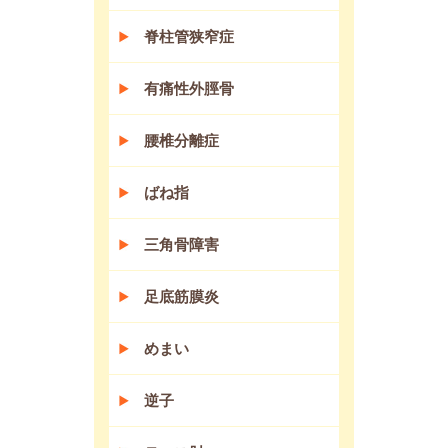
脊柱管狭窄症
有痛性外脛骨
腰椎分離症
ばね指
三角骨障害
足底筋膜炎
めまい
逆子