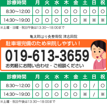
亀太郎はり灸整骨院 津志田院