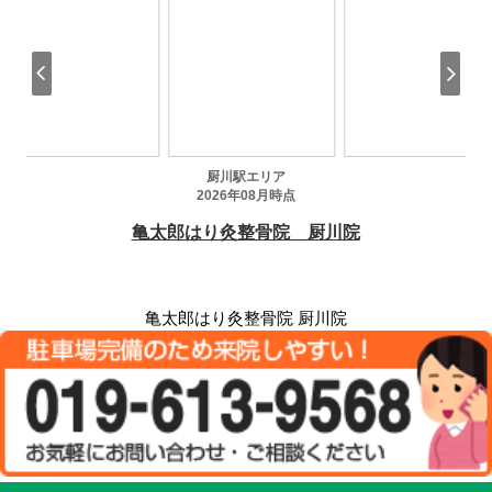
亀太郎はり灸整骨院 厨川院