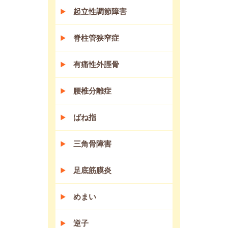
起立性調節障害
脊柱管狭窄症
有痛性外脛骨
腰椎分離症
ばね指
三角骨障害
足底筋膜炎
めまい
逆子