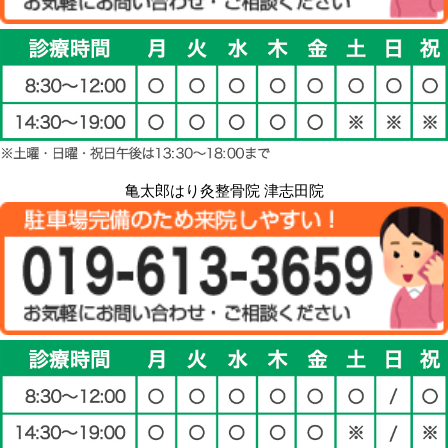
亀太郎はり灸整骨院 津志田院