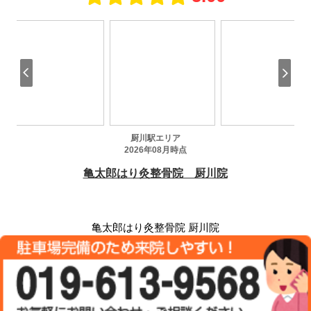
亀太郎はり灸整骨院 厨川院