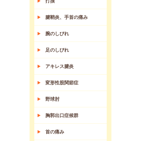
打撲
腱鞘炎、手首の痛み
腕のしびれ
足のしびれ
アキレス腱炎
変形性股関節症
野球肘
胸郭出口症候群
首の痛み