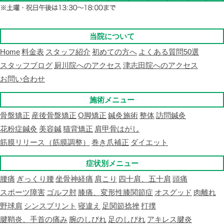
当院について
Home
料金表
スタッフ紹介
初めての方へ
よくある質問50選
スタッフブログ
厨川院へのアクセス
津志田院へのアクセス
お問い合わせ
施術メニュー
骨盤矯正
産後骨盤矯正
O脚矯正
鍼灸施術
整体
訪問鍼灸
花粉症鍼灸
美容鍼
猫背矯正
肩甲骨はがし
筋膜リリース（筋膜調整）
巻き爪補正
ダイエット
症状別メニュー
腰痛
ぎっくり腰
坐骨神経痛
肩こり
四十肩、五十肩
頭痛
スポーツ障害
ゴルフ肘
膝痛、変形性膝関節症
オスグッド
肉離れ
野球肩
シンスプリント
寝違え
足関節捻挫
打撲
腱鞘炎、手首の痛み
腕のしびれ
足のしびれ
アキレス腱炎