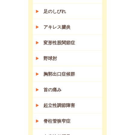
足のしびれ
アキレス腱炎
変形性股関節症
野球肘
胸郭出口症候群
首の痛み
起立性調節障害
脊柱管狭窄症