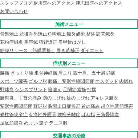
スタッフブログ
厨川院へのアクセス
津志田院へのアクセス
お問い合わせ
施術メニュー
骨盤矯正
産後骨盤矯正
O脚矯正
鍼灸施術
整体
訪問鍼灸
花粉症鍼灸
美容鍼
猫背矯正
肩甲骨はがし
筋膜リリース（筋膜調整）
巻き爪補正
ダイエット
症状別メニュー
腰痛
ぎっくり腰
坐骨神経痛
肩こり
四十肩、五十肩
頭痛
スポーツ障害
ゴルフ肘
膝痛、変形性膝関節症
オスグッド
肉離れ
野球肩
シンスプリント
寝違え
足関節捻挫
打撲
腱鞘炎、手首の痛み
腕のしびれ
足のしびれ
アキレス腱炎
変形性股関節症
野球肘
胸郭出口症候群
首の痛み
起立性調節障害
脊柱管狭窄症
有痛性外脛骨
腰椎分離症
ばね指
三角骨障害
足底筋膜炎
めまい
逆子
テニス肘
交通事故の治療