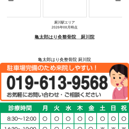
亀太郎はり灸整骨院 厨川院