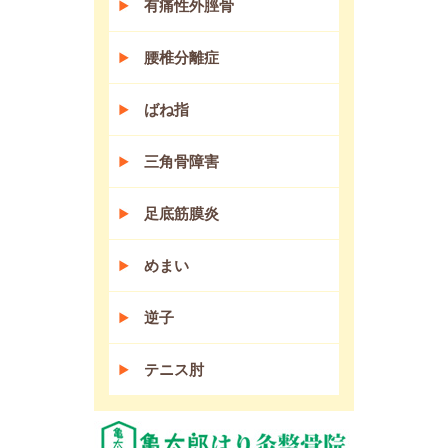
有痛性外脛骨
腰椎分離症
ばね指
三角骨障害
足底筋膜炎
めまい
逆子
テニス肘