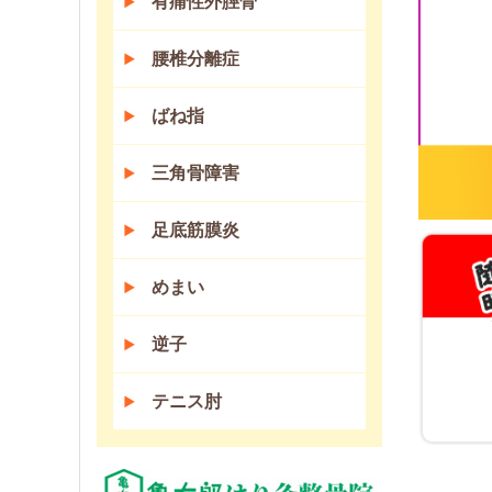
有痛性外脛骨
腰椎分離症
ばね指
三角骨障害
足底筋膜炎
めまい
逆子
テニス肘