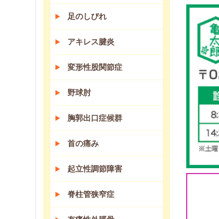
足のしびれ
アキレス腱炎
変形性股関節症
野球肘
胸郭出口症候群
首の痛み
起立性調節障害
脊柱管狭窄症