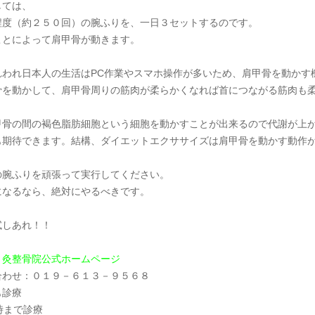
しては、
程度（約２５０回）の腕ふりを、一日３セットするのです。
ことによって肩甲骨が動きます。
れわれ日本人の生活はPC作業やスマホ操作が多いため、肩甲骨を動かす
骨を動かして、肩甲骨周りの筋肉が柔らかくなれば首につながる筋肉も
甲骨の間の褐色脂肪細胞という細胞を動かすことが出来るので代謝が上
も期待できます。結構、ダイエットエクササイズは肩甲骨を動かす動作
の腕ふりを頑張って実行してください。
になるなら、絶対にやるべきです。
試しあれ！！
り灸整骨院公式ホームページ
合わせ：０１９－６１３－９５６８
も診療
時まで診療