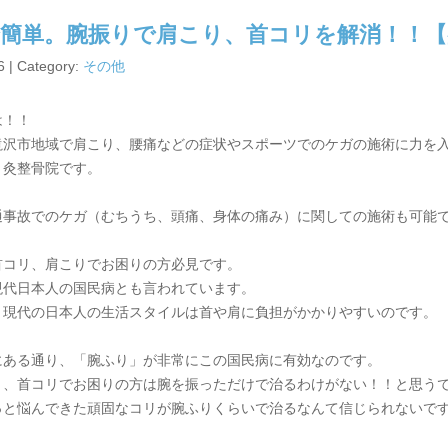
簡単。腕振りで肩こり、首コリを解消！！【
6 | Category:
その他
は！！
滝沢市地域で肩こり、腰痛などの症状やスポーツでのケガの施術に力を
り灸整骨院です。
通事故でのケガ（むちうち、頭痛、身体の痛み）に関しての施術も可能
首コリ、肩こりでお困りの方必見です。
現代日本人の国民病とも言われています。
、現代の日本人の生活スタイルは首や肩に負担がかかりやすいのです。
にある通り、「腕ふり」が非常にこの国民病に有効なのです。
り、首コリでお困りの方は腕を振っただけで治るわけがない！！と思う
っと悩んできた頑固なコリが腕ふりくらいで治るなんて信じられないで