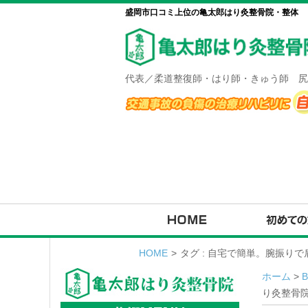
盛岡市口コミ上位の亀太郎はり灸整骨院・整体
代表／柔道整復師・はり師・きゅう師 尻
HOME
>
タグ : 自宅で簡単。腕振り
ホーム
>
り灸整骨