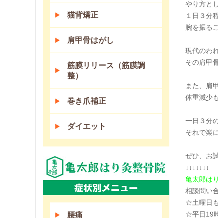
やり方と
猫背矯正
１日３分
腕を振る
肩甲骨はがし
現代のわ
その肩甲
筋膜リリース（筋膜調
整）
また、肩
体重減少
巻き爪補正
一日３分
ダイエット
それで楽
ぜひ、お
↓↓↓↓↓↓↓
亀太郎は
相談問い
☆土曜日
☆平日19
腰痛