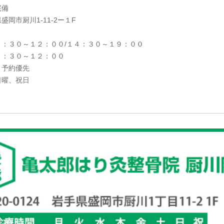
完備
盛岡市厨川1-11-2ー１F
８：３０～１２：００/１４：３０～１９：００
８：３０～１２：００
：予約優先
日曜、祝日