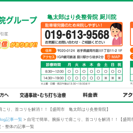
亀太郎はり灸整骨院 厨川院
引笙
で肩こり、首コリを解消！！【盛岡市 亀太郎はり灸整骨院】
Blog記事一覧
> 自宅で簡単。腕振りで肩こり、首コリを解消！！【盛岡市
院・整体の記事一覧