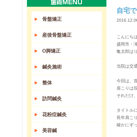
自宅で
骨盤矯正
2016.12.0
産後骨盤矯正
こんにち
盛岡市・
O脚矯正
亀太郎は
当院は交
鍼灸施術
今回は、
整体
肩こりは
それだけ
訪問鍼灸
タイトル
花粉症鍼灸
長年肩こ
確かにず
美容鍼