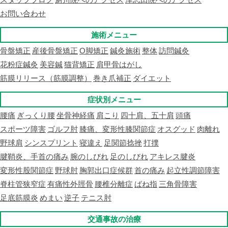
お問い合わせ
施術メニュー
骨盤矯正
産後骨盤矯正
O脚矯正
鍼灸施術
整体
訪問鍼灸
花粉症鍼灸
美容鍼
猫背矯正
肩甲骨はがし
筋膜リリース（筋膜調整）
巻き爪補正
ダイエット
症状別メニュー
腰痛
ぎっくり腰
坐骨神経痛
肩こり
四十肩、五十肩
頭痛
スポーツ障害
ゴルフ肘
膝痛、変形性膝関節症
オスグッド
肉離れ
野球肩
シンスプリント
寝違え
足関節捻挫
打撲
腱鞘炎、手首の痛み
腕のしびれ
足のしびれ
アキレス腱炎
変形性股関節症
野球肘
胸郭出口症候群
首の痛み
起立性調節障害
脊柱管狭窄症
有痛性外脛骨
腰椎分離症
ばね指
三角骨障害
足底筋膜炎
めまい
逆子
テニス肘
交通事故の治療