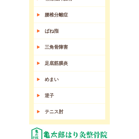
腰椎分離症
ばね指
三角骨障害
足底筋膜炎
めまい
逆子
テニス肘