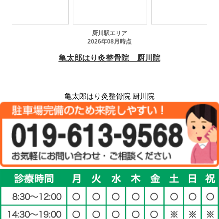
亀太郎はり灸整骨院 厨川院