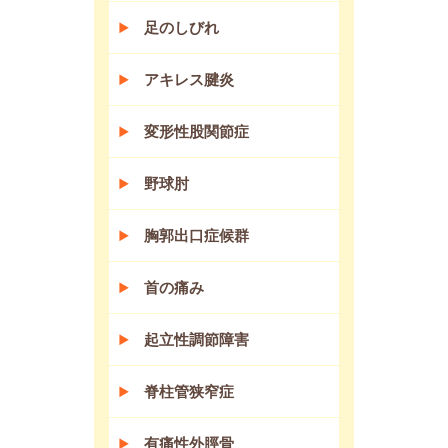
足のしびれ
アキレス腱炎
変形性股関節症
野球肘
胸郭出口症候群
首の痛み
起立性調節障害
脊柱管狭窄症
有痛性外脛骨