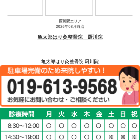
亀太郎はり灸整骨院 厨川院