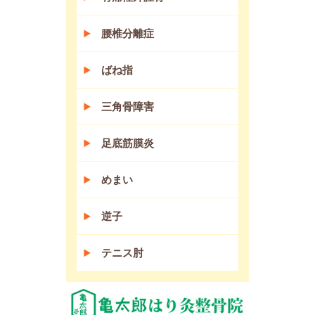
腰椎分離症
ばね指
三角骨障害
足底筋膜炎
めまい
逆子
テニス肘