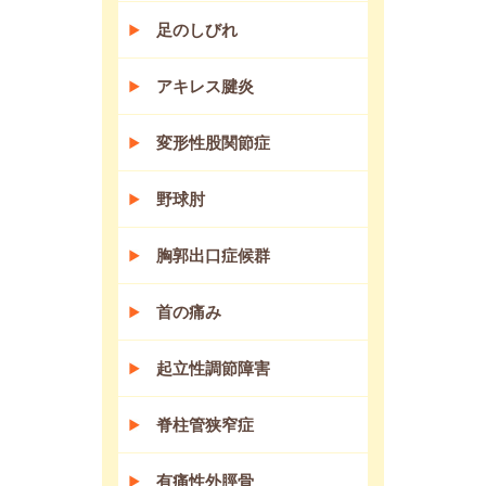
足のしびれ
アキレス腱炎
変形性股関節症
野球肘
胸郭出口症候群
首の痛み
起立性調節障害
脊柱管狭窄症
有痛性外脛骨