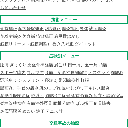
お問い合わせ
施術メニュー
骨盤矯正
産後骨盤矯正
O脚矯正
鍼灸施術
整体
訪問鍼灸
花粉症鍼灸
美容鍼
猫背矯正
肩甲骨はがし
筋膜リリース（筋膜調整）
巻き爪補正
ダイエット
症状別メニュー
腰痛
ぎっくり腰
坐骨神経痛
肩こり
四十肩、五十肩
頭痛
スポーツ障害
ゴルフ肘
膝痛、変形性膝関節症
オスグッド
肉離れ
野球肩
シンスプリント
寝違え
足関節捻挫
打撲
腱鞘炎、手首の痛み
腕のしびれ
足のしびれ
アキレス腱炎
変形性股関節症
野球肘
胸郭出口症候群
首の痛み
起立性調節障害
脊柱管狭窄症
有痛性外脛骨
腰椎分離症
ばね指
三角骨障害
足底筋膜炎
めまい
逆子
テニス肘
交通事故の治療