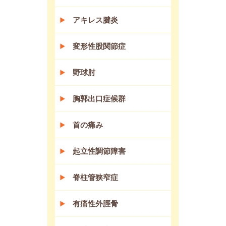
アキレス腱炎
変形性股関節症
野球肘
胸郭出口症候群
首の痛み
起立性調節障害
脊柱管狭窄症
有痛性外脛骨