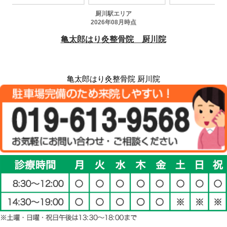
亀太郎はり灸整骨院 厨川院