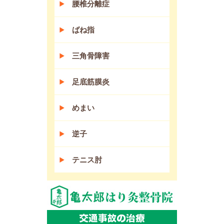
腰椎分離症
ばね指
三角骨障害
足底筋膜炎
めまい
逆子
テニス肘