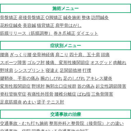
施術メニュー
骨盤矯正
産後骨盤矯正
O脚矯正
鍼灸施術
整体
訪問鍼灸
花粉症鍼灸
美容鍼
猫背矯正
肩甲骨はがし
筋膜リリース（筋膜調整）
巻き爪補正
ダイエット
症状別メニュー
腰痛
ぎっくり腰
坐骨神経痛
肩こり
四十肩、五十肩
頭痛
スポーツ障害
ゴルフ肘
膝痛、変形性膝関節症
オスグッド
肉離れ
野球肩
シンスプリント
寝違え
足関節捻挫
打撲
腱鞘炎、手首の痛み
腕のしびれ
足のしびれ
アキレス腱炎
変形性股関節症
野球肘
胸郭出口症候群
首の痛み
起立性調節障害
脊柱管狭窄症
有痛性外脛骨
腰椎分離症
ばね指
三角骨障害
足底筋膜炎
めまい
逆子
テニス肘
交通事故の治療
交通事故・むち打ち施術
整形外科と整骨院（接骨院）との違い