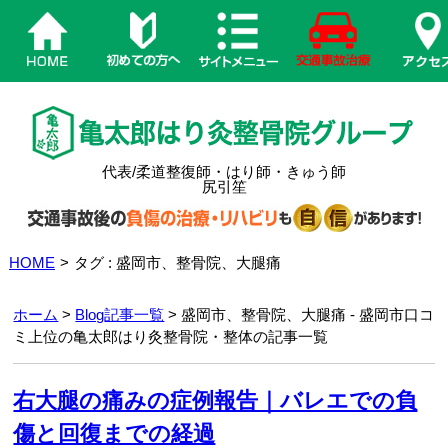
代表/柔道整復師・はり師・きゅう師
尻引笙
HOME
>
タグ : 盛岡市、整骨院、大腿痛
ホーム
>
Blog記事一覧
> 盛岡市、整骨院、大腿痛 - 盛岡市口コ
ミ上位の亀太郎はり灸整骨院・整体の記事一覧
右大腿の痛みの症例報告｜バレエでの負
傷と回復までの経過