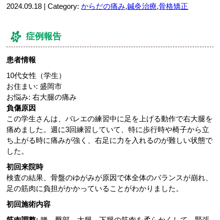
2024.09.18 | Category:
からだの痛み
,
鍼灸治療
,
骨格矯正
症例報告
患者情報
10代女性（学生）
お住まい: 盛岡市
お悩み: 右大腿の痛み
負傷原因
この学生さんは、バレエの練習中に足を上げる動作で右大腿を
痛めました。週に3回練習していて、特に歩行時や椅子から立
ち上がる時に痛みが強く、右足に力を入れるのが難しい状態で
した。
初回来院時
検査の結果、骨盤のゆがみが原因で体全体のバランスが崩れ、
足の筋肉に負担がかかっていることがわかりました。
初回施術内容
筋肉調整:
腰、臀部、大腿、下腿の筋肉を柔らかくして、緊張