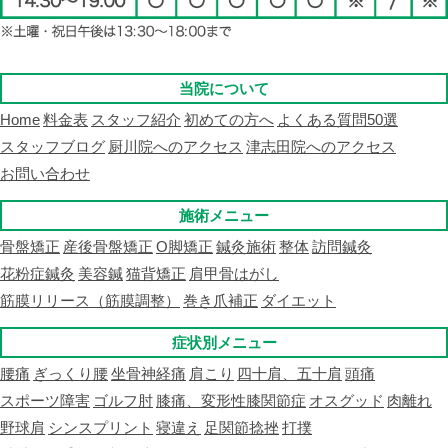
当院について
Home
料金表
スタッフ紹介
初めての方へ
よくある質問50選
スタッフブログ
厨川院へのアクセス
津志田院へのアクセス
お問い合わせ
施術メニュー
骨盤矯正
産後骨盤矯正
O脚矯正
鍼灸施術
整体
訪問鍼灸
花粉症鍼灸
美容鍼
猫背矯正
肩甲骨はがし
筋膜リリース（筋膜調整）
巻き爪補正
ダイエット
症状別メニュー
腰痛
ぎっくり腰
坐骨神経痛
肩こり
四十肩、五十肩
頭痛
スポーツ障害
ゴルフ肘
膝痛、変形性膝関節症
オスグッド
肉離れ
野球肩
シンスプリント
寝違え
足関節捻挫
打撲