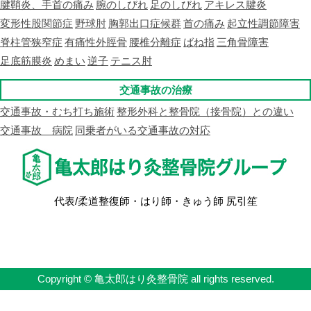
腱鞘炎、手首の痛み
腕のしびれ
足のしびれ
アキレス腱炎
変形性股関節症
野球肘
胸郭出口症候群
首の痛み
起立性調節障害
脊柱管狭窄症
有痛性外脛骨
腰椎分離症
ばね指
三角骨障害
足底筋膜炎
めまい
逆子
テニス肘
交通事故の治療
交通事故・むち打ち施術
整形外科と整骨院（接骨院）との違い
交通事故 病院
同乗者がいる交通事故の対応
代表/柔道整復師・はり師・きゅう師 尻引笙
Copyright © 亀太郎はり灸整骨院 all rights reserved.