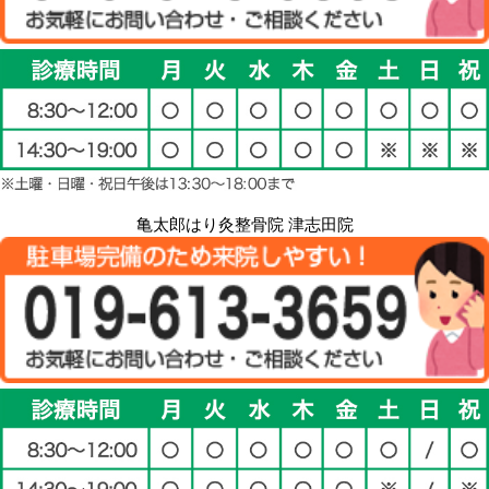
亀太郎はり灸整骨院 津志田院