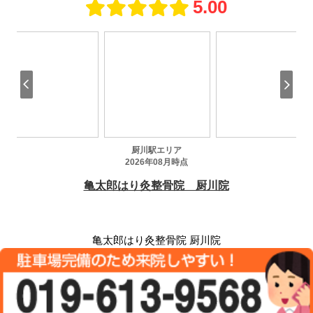
亀太郎はり灸整骨院 厨川院