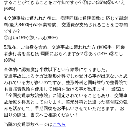
することができることをご存知ですか? ①はい(36%)②いいえ
(64%)
4.交通事故に遭われた後に、病院同様に通院回数に 応じて慰謝
料(最大8400円)や休業補償、 交通費が支給されることをご存知
ですか?
①はい(15%)②いいえ(85%)
5.現在、ご自身を含め、交通事故に遭われた方 (運転手・同乗
者歩行者を含む)が周囲におられますか? ①あり(14% )②なし
(86%)
全体的に認知度は半数以下という結果になりました。
交通事故によるケガは整形外科でしか受ける事が出来ないと思
われている方が多いのですが、整形外科と同時並行で整骨院で
も自賠責保険を使用して施術を受ける事が出来ます。 当院は
「全国交通事故治療院」に認定されていることもあり、交通事
故治療を得意としております。整形外科とは違った整骨院の強
みを活かして、早期回復をお手伝いさせていただきます。 お
困りの際は、当院へご相談ください！
当院の交通事故ページは
こちら