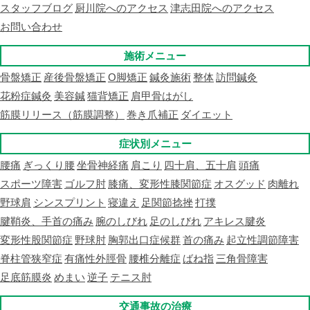
スタッフブログ
厨川院へのアクセス
津志田院へのアクセス
お問い合わせ
施術メニュー
骨盤矯正
産後骨盤矯正
O脚矯正
鍼灸施術
整体
訪問鍼灸
花粉症鍼灸
美容鍼
猫背矯正
肩甲骨はがし
筋膜リリース（筋膜調整）
巻き爪補正
ダイエット
症状別メニュー
腰痛
ぎっくり腰
坐骨神経痛
肩こり
四十肩、五十肩
頭痛
スポーツ障害
ゴルフ肘
膝痛、変形性膝関節症
オスグッド
肉離れ
野球肩
シンスプリント
寝違え
足関節捻挫
打撲
腱鞘炎、手首の痛み
腕のしびれ
足のしびれ
アキレス腱炎
変形性股関節症
野球肘
胸郭出口症候群
首の痛み
起立性調節障害
脊柱管狭窄症
有痛性外脛骨
腰椎分離症
ばね指
三角骨障害
足底筋膜炎
めまい
逆子
テニス肘
交通事故の治療