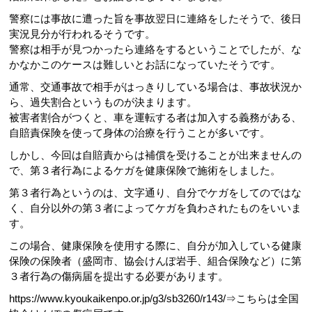
警察には事故に遭った旨を事故翌日に連絡をしたそうで、後日
実況見分が行われるそうです。
警察は相手が見つかったら連絡をするということでしたが、な
かなかこのケースは難しいとお話になっていたそうです。
通常、交通事故で相手がはっきりしている場合は、事故状況か
ら、過失割合というものが決まります。
被害者割合がつくと、車を運転する者は加入する義務がある、
自賠責保険を使って身体の治療を行うことが多いです。
しかし、今回は自賠責からは補償を受けることが出来ませんの
で、第３者行為によるケガを健康保険で施術をしました。
第３者行為というのは、文字通り、自分でケガをしてのではな
く、自分以外の第３者によってケガを負わされたものをいいま
す。
この場合、健康保険を使用する際に、自分が加入している健康
保険の保険者（盛岡市、協会けんぽ岩手、組合保険など）に第
３者行為の傷病届を提出する必要があります。
https://www.kyoukaikenpo.or.jp/g3/sb3260/r143/⇒こちらは全国