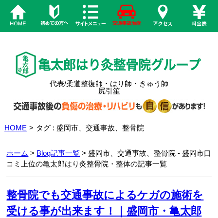
代表/柔道整復師・はり師・きゅう師
尻引笙
HOME
>
タグ : 盛岡市、交通事故、整骨院
ホーム
>
Blog記事一覧
> 盛岡市、交通事故、整骨院 - 盛岡市口
コミ上位の亀太郎はり灸整骨院・整体の記事一覧
整骨院でも交通事故によるケガの施術を
受ける事が出来ます！｜盛岡市・亀太郎