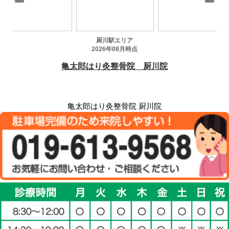
亀太郎はり灸整骨院 厨川院