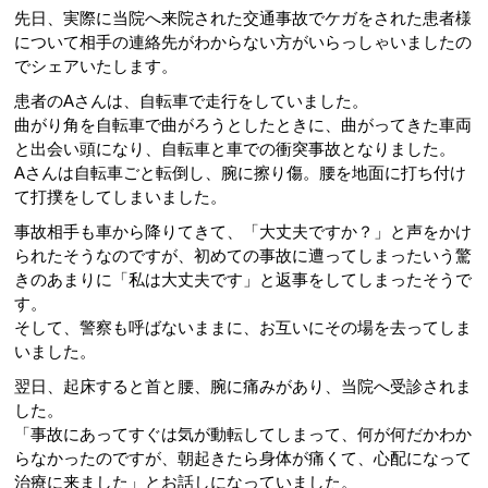
先日、実際に当院へ来院された交通事故でケガをされた患者様
について相手の連絡先がわからない方がいらっしゃいましたの
でシェアいたします。
患者のAさんは、自転車で走行をしていました。
曲がり角を自転車で曲がろうとしたときに、曲がってきた車両
と出会い頭になり、自転車と車での衝突事故となりました。
Aさんは自転車ごと転倒し、腕に擦り傷。腰を地面に打ち付け
て打撲をしてしまいました。
事故相手も車から降りてきて、「大丈夫ですか？」と声をかけ
られたそうなのですが、初めての事故に遭ってしまったいう驚
きのあまりに「私は大丈夫です」と返事をしてしまったそうで
す。
そして、警察も呼ばないままに、お互いにその場を去ってしま
いました。
翌日、起床すると首と腰、腕に痛みがあり、当院へ受診されま
した。
「事故にあってすぐは気が動転してしまって、何が何だかわか
らなかったのですが、朝起きたら身体が痛くて、心配になって
治療に来ました」とお話しになっていました。