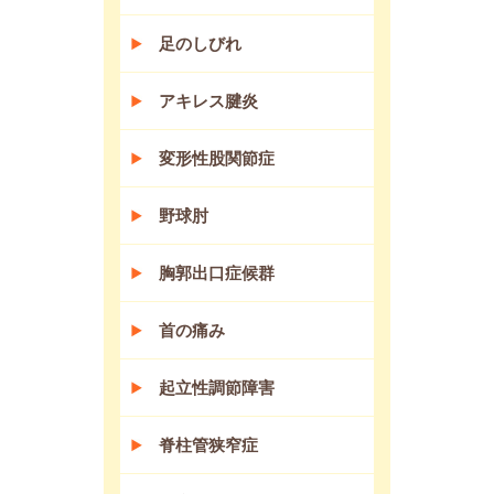
足のしびれ
アキレス腱炎
変形性股関節症
野球肘
胸郭出口症候群
首の痛み
起立性調節障害
脊柱管狭窄症