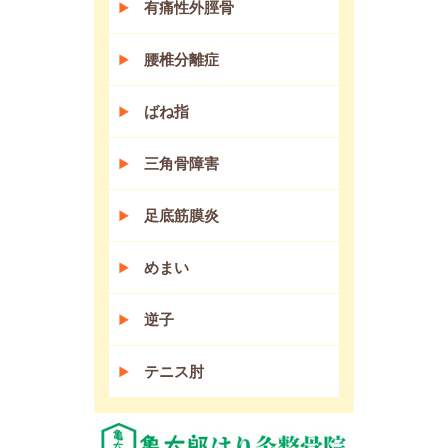
有痛性外脛骨
腰椎分離症
ばね指
三角骨障害
足底筋膜炎
めまい
逆子
テニス肘