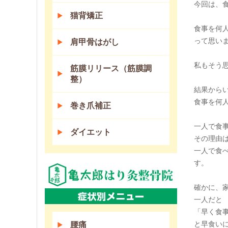
今回は、
猫背矯正
食事を何
って思い
肩甲骨はがし
私もそう
筋膜リリース（筋膜調
整）
結果から
食事を何
巻き爪補正
一人で食
ダイエット
その理由
一人で食
す。
確かに、
一人だと
「早く食
と早食い
腰痛