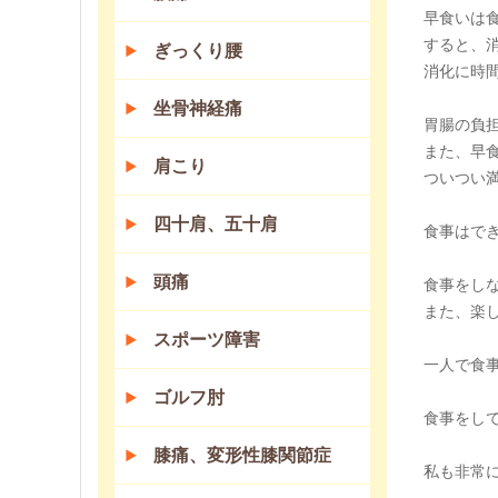
早食いは
すると、
ぎっくり腰
消化に時
坐骨神経痛
胃腸の負
また、早
肩こり
ついつい
四十肩、五十肩
食事はで
頭痛
食事をし
また、楽
スポーツ障害
一人で食
ゴルフ肘
食事をして
膝痛、変形性膝関節症
私も非常