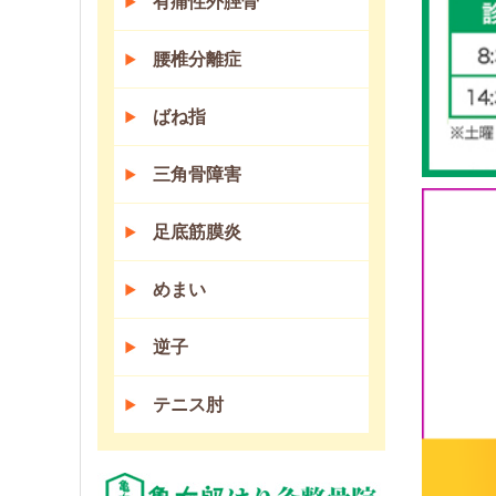
有痛性外脛骨
腰椎分離症
ばね指
三角骨障害
足底筋膜炎
めまい
逆子
テニス肘