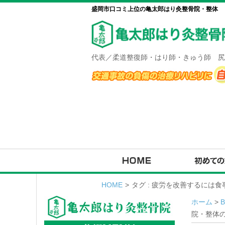
盛岡市口コミ上位の亀太郎はり灸整骨院・整体
代表／柔道整復師・はり師・きゅう師 尻
HOME
>
タグ : 疲労を改善するには
ホーム
>
院・整体