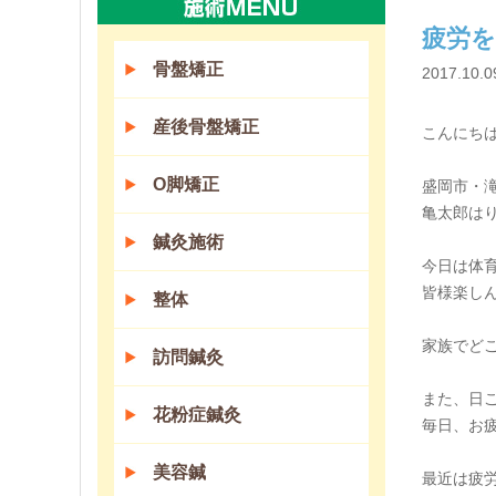
疲労
骨盤矯正
2017.10.0
産後骨盤矯正
こんにちは(
O脚矯正
盛岡市・
亀太郎は
鍼灸施術
今日は体育
皆様楽し
整体
家族でど
訪問鍼灸
また、日
花粉症鍼灸
毎日、お
美容鍼
最近は疲