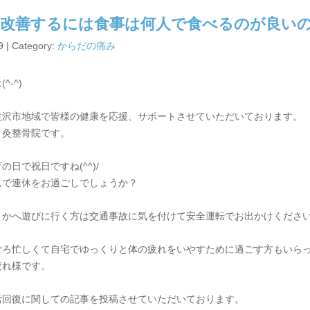
を改善するには食事は何人で食べるのが良い
9 | Category:
からだの痛み
^-^)
滝沢市地域で皆様の健康を応援、サポートさせていただいております。
り灸整骨院です。
の日で祝日ですね(^^)/
んで連休をお過ごしでしょうか？
こかへ遊びに行く方は交通事故に気を付けて安全運転でお出かけくださ
ごろ忙しくて自宅でゆっくりと体の疲れをいやすために過ごす方もいら
疲れ様です。
労回復に関しての記事を投稿させていただいております。