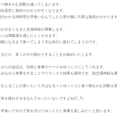
食べ物をかむ回数も減ってしまいます。
消化器官に負担がかかりやすくなります。
間のかかる肉料理を早食いなんてしたら胃や腸に大変な負担がかかりま
担が大きくなると交感神経が興奮します。
食いは満腹感を感じにくくさせます。
満腹になるまで食べてしまう方は余計に疲れてしまうのです。
きるだけ、多くの方や誰かとすることをお勧めいたします。
ながらの会話は、自然と食事のペースをゆっくりにしてくれます。
しみながら食事をすることでリラックス効果も期待でき、副交感神経を
事をとることが多いという方はなるべくゆっくりと食べ物をかむ回数を
体を疲れさせるなんてもったいないですよね(T_T)
に早食いですので気を付けてゆっくりと食事を楽しみたいと思います。