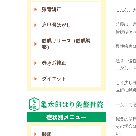
猫背矯正
こんな、
普段は、
肩甲骨はがし
普段はそ
筋膜リリース（筋膜調
慢性疾患
整）
通常、慢
巻き爪補正
しかし、
ダイエット
もう少し
医師に鍼
一度、同
鍼灸の健
その場合
い。
腰痛