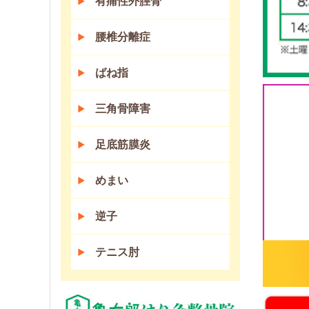
有痛性外脛骨
腰椎分離症
ばね指
三角骨障害
足底筋膜炎
めまい
逆子
テニス肘