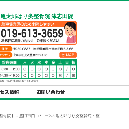
亀太郎はり灸整骨院 津志田院
整骨院】 - 盛岡市口コミ上位の亀太郎はり灸整骨院・整