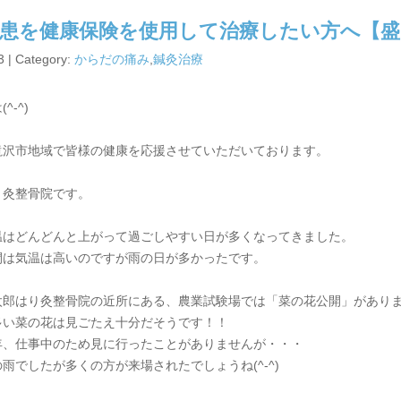
患を健康保険を使用して治療したい方へ【盛
3 | Category:
からだの痛み
,
鍼灸治療
^-^)
滝沢市地域で皆様の健康を応援させていただいております。
り灸整骨院です。
温はどんどんと上がって過ごしやすい日が多くなってきました。
間は気温は高いのですが雨の日が多かったです。
太郎はり灸整骨院の近所にある、農業試験場では「菜の花公開」があり
多い菜の花は見ごたえ十分だそうです！！
年、仕事中のため見に行ったことがありませんが・・・
雨でしたが多くの方が来場されたでしょうね(^-^)