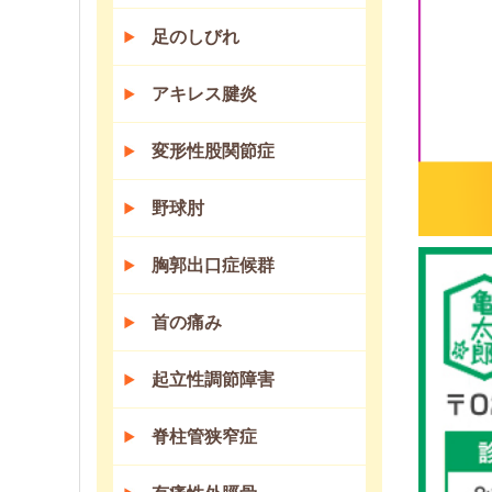
足のしびれ
アキレス腱炎
変形性股関節症
野球肘
胸郭出口症候群
首の痛み
起立性調節障害
脊柱管狭窄症