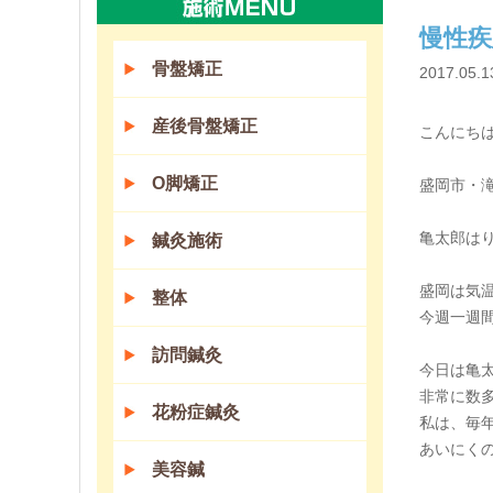
慢性疾
骨盤矯正
2017.05.1
産後骨盤矯正
こんにちは(
O脚矯正
盛岡市・
亀太郎は
鍼灸施術
盛岡は気
整体
今週一週
訪問鍼灸
今日は亀
非常に数
花粉症鍼灸
私は、毎
あいにくの
美容鍼