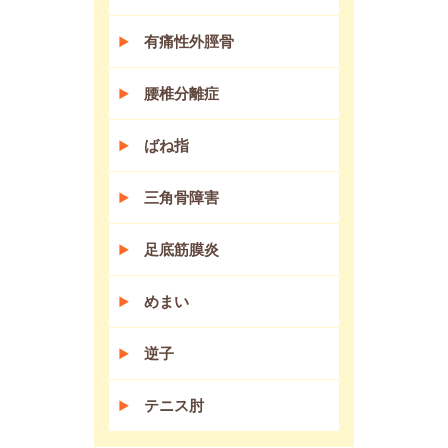
有痛性外脛骨
腰椎分離症
ばね指
三角骨障害
足底筋膜炎
めまい
逆子
テニス肘