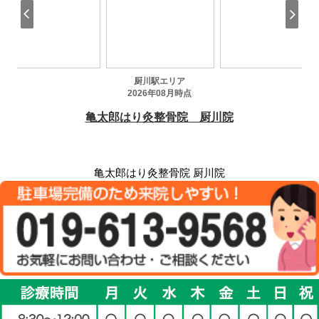
亀太郎はり灸整骨院 厨川院