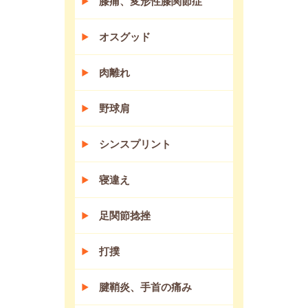
膝痛、変形性膝関節症
オスグッド
肉離れ
野球肩
シンスプリント
寝違え
足関節捻挫
打撲
腱鞘炎、手首の痛み