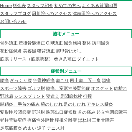
Home
料金表
スタッフ紹介
初めての方へ
よくある質問50選
スタッフブログ
厨川院へのアクセス
津志田院へのアクセス
お問い合わせ
施術メニュー
骨盤矯正
産後骨盤矯正
O脚矯正
鍼灸施術
整体
訪問鍼灸
花粉症鍼灸
美容鍼
猫背矯正
肩甲骨はがし
筋膜リリース（筋膜調整）
巻き爪補正
ダイエット
症状別メニュー
腰痛
ぎっくり腰
坐骨神経痛
肩こり
四十肩、五十肩
頭痛
スポーツ障害
ゴルフ肘
膝痛、変形性膝関節症
オスグッド
肉離れ
野球肩
シンスプリント
寝違え
足関節捻挫
打撲
腱鞘炎、手首の痛み
腕のしびれ
足のしびれ
アキレス腱炎
変形性股関節症
野球肘
胸郭出口症候群
首の痛み
起立性調節障害
脊柱管狭窄症
有痛性外脛骨
腰椎分離症
ばね指
三角骨障害
足底筋膜炎
めまい
逆子
テニス肘